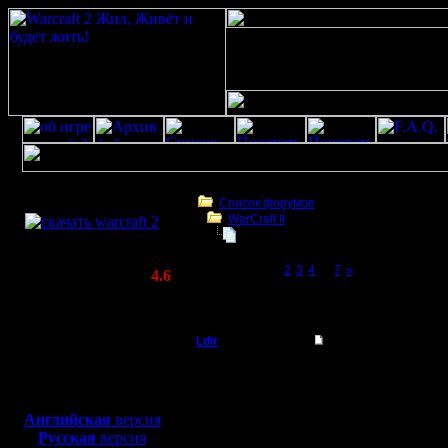
Скачать игру
бесплатно
Список форумов
WarCraft II
WarCraft 2 COMBAT
опять проблемы с хостингом
(Warcraft II BNE 2.02+)
Page 1 of 7
[1]
2
3
4
...
7
»
Актуальная версия:
4.6
(февраль 2020)
опять проблемы с хостингом
Совместимо с
Windows
Ldir
опять проблемы с х
XP/Vista/7/8/10
Админ
вот и опять проблемы 
Боевой релиз, ~
40 Мб
--
для игры по сети:
Регистрация:
Warcraft 2 Forever!
Английская
версия
25.2.05
Русская
версия
Сообщений: 1017