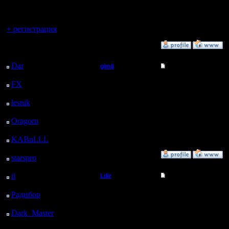
регистрацией
Откуда:
Н.Новгород
На след. неделе вопр
Вы гость здесь.
--
+ регистрация
Warcraft 2 Forever!
»
16.4.09 02:45
Последний
посетитель:
Dar
: 25 Дней 12 м.
gimli
Re: опять проблемы
назад
Мастер
"Смерть ему к лицу" ( 
FX
: 97 Дней 7 ч. 43
м. назад
Лечение - канал на бу
lesnik
: 130 Дней 10 ч.
Регистрация:
интернета = 60-100р в
13.6.05
1 м. назад
Сообщений: 477
Oragorn
: 138 Дней 10
Откуда: Moscow
ч. 10 м. назад
KABuLLL
: 166 Дней
9 ч. 19 м. назад
»
16.4.09 22:25
starspro
: 190 Дней 20
ч. 53 м. назад
il
: 262 Дней 6 ч. 59 м.
Ldir
Re: опять проблемы
назад
Админ
а если хорошо подумат
Радибор
: 286 Дней 2
ч. 46 м. назад
--
Dark_Master
: 297
Регистрация:
Warcraft 2 Forever!
25.2.05
Дней 5 ч. 2 м. назад
Сообщений: 1017