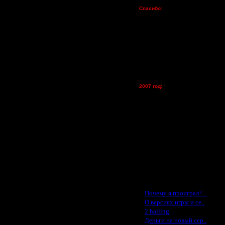
Пожертвования
Спасибо:
FX - $80 (домен)
Zelya - (турниры)
lesnik
Dar - (турниры)
Kagan - (турниры)
vova1 - (хостинг)
tolsty - (хостинг)
Oragorn - (хостинг)
2007 год:
Spbwar - $400
 реальные айпи адреса у хостеров
Jade -$100
MasterKsa - $60
Lisak -$52
Cocka - $50
Konstkl - $50
Ldir - $50
Gadzila - $20
Feature -$10
Последние статьи
·
Почему я проиграл? ..
·
О версиях игры и се..
·
2 halling
·
Деньги на новый сер..