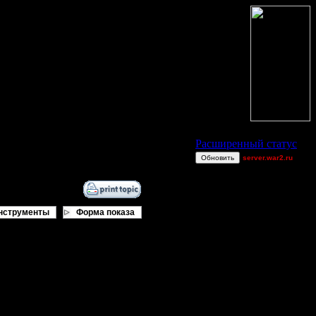
Статус Battle.Net
Расширенный статус
Обновить
server.war2.ru
br
Theboy
[TD]UN4
нструменты
Форма показа
gow ef~
Knitterhemd
0wn3dj00
 угрозой.
_I_Undine
Victorcicea
compz
FalseWorld