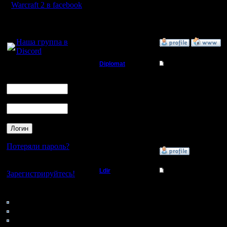
Warcraft 2 в facebook
Откуда:
Warcraft 2 Forever!
Н.Новгород
Для голосового
общения:
Наша группа в
»
15.4.09 13:39
Discord
Diplomat
Re: опять проблемы
Логин
Владыка
Ник
"Огласите, пожалуйста,
Сколько в общей сложн
Пароль
Регистрация:
Наконец, какое, не п
11.12.07
Сообщений: 181
Последний вопрос оче
Откуда: Ukraine
[ Редактировано Diplom
Потеряли пароль?
»
15.4.09 22:14
Нет своего аккаунта?
Ldir
Re: опять проблемы
Зарегистрируйтесь!
Админ
Наш бессменный с 2005
Кто на сайте
Вместо него мы можем 
48: Гости
самый простейший 1U 
Регистрация:
Часть денег, я думаю,
0: Пользователи
25.2.05
4121: Пользователи с
Сообщений: 1017
ежемесячную плату 350