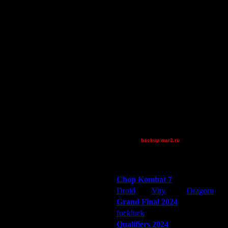
comps
.
Becks
Остальные игроки
AA.GreenGoblin
dragonball[z]
He-Man
Kerim_Khan
polandbb
ring62
Rio
tyrus
backup.war2.ru
Остальные игроки
Победители турниров
Chop Kombat 7
Droid
Vity
Oragorn
Grand Final 2024
fuckluck
Extasey
ARMilitar
Qualifiers 2024