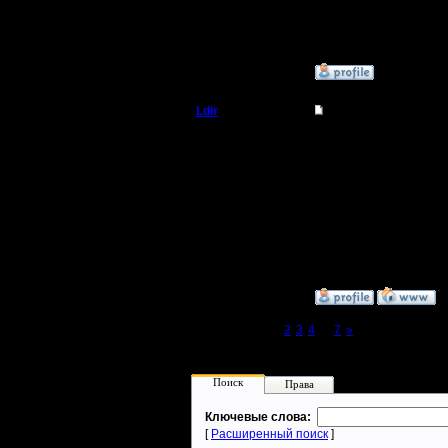
Сообщений: 395
Откуда:
»
17.4.09 15:10
Ldir
Re: опять проблемы
Админ
Hamachi смотрел, там 
--
Регистрация:
Warcraft 2 Forever!
25.2.05
Сообщений: 1017
Откуда:
Н.Новгород
»
17.4.09 15:49
Page 1 of 7
[1]
2
3
4
...
7
»
Поиск
Права
Ключевые слова:
[
Расширенный поиск
]