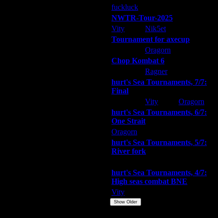
fuckluck
ARMilitar
Extasey
NWTR-Tour-2025
Vity
Nik5et
ARMilitar
Tournament for axecup
ARMilitar
Oragorn
Extasey
Chop Kombat 6
hurt
Ragner
Extasey
hurt's Sea Tournaments, 7/7:
Final
ьном выделенном сервере?
Extasey
Vity
Oragorn
hurt's Sea Tournaments, 6/7:
One Strait
Oragorn
ARMilitar
Extasey
hurt's Sea Tournaments, 5/7:
River fork
Extasey
ARMilitar
Doooda
hurt's Sea Tournaments, 4/7:
High seas combat BNE
Vity
ARMilitar
None
Show Older