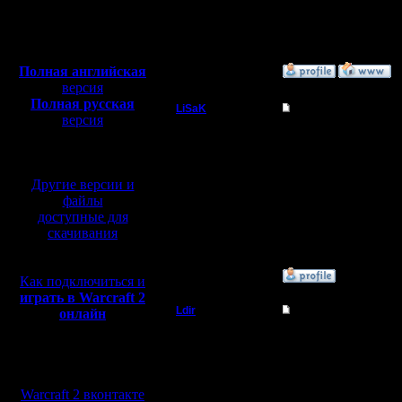
Откуда:
Н.Новгород
Полная версия, ~
450
Мб
с музыкой и видео:
Полная английская
»
12.4.09 14:49
версия
Полная русская
LiSaK
Re: опять проблемы
версия
Захватчик
перевод от war2.ru на
Типа намек сбросится 
Поддерживаю ! только я
базе перевода от СПК
Регистрация:
[ Редактировано LiSaK 
Другие версии и
11.6.06
Сообщений: 87
файлы
Откуда: От
доступные для
верблюда
скачивания
»
14.4.09 22:16
Как подключиться и
играть в Warcraft 2
Ldir
Re: опять проблемы
онлайн
Админ
пора братцы.. пора :)))
и еще по 3500 в месяц
Мы в социальных
Регистрация:
из альтернатив пока т
сетях:
25.2.05
Warcraft 2 вконтакте
Сообщений: 1017
--