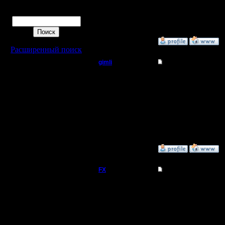
Откуда:
Поиск
Н.Новгород
»
17.4.09 11:59
Расширенный поиск
gimli
Re: опять проблемы
Мастер
Ладно тебе, Юра. VPN н
в год все могли из оф
Регистрация:
Спб, тигер, ленка, лис
13.6.05
решают 99% проблем.
Сообщений: 477
Откуда: Moscow
»
17.4.09 14:51
FX
Re: опять проблемы
А может можно испол
Регистрация:
15.8.06