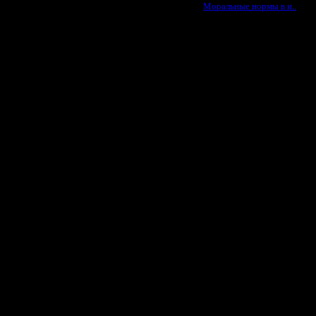
·
Моральные нормы в и..
дома играет. А для того чтобы раз
 на нем + ip адреса вполне
ой общедоступный сервис?