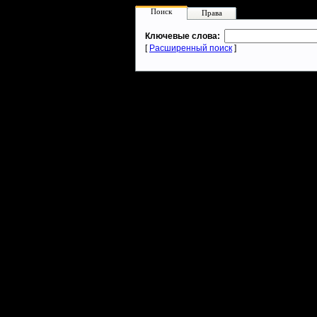
Поиск
Права
Ключевые слова:
[
Расширенный поиск
]
Warcraft 2 - скачать бесплатно русскую версию, warcraft 2 серве
- Генерация