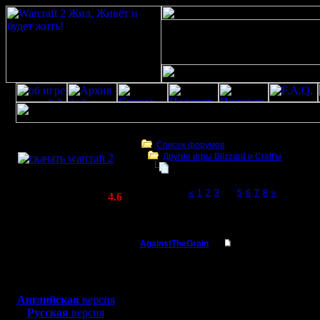
Скачать игру
бесплатно
Список форумов
Другие игры Blizzard и Craft'ы
WarCraft 2 COMBAT
Не уж-то кто-то ещё и в первый иг
(Warcraft II BNE 2.02+)
Page 4 of 8
«
1
2
3
[4]
5
6
7
8
»
Актуальная версия:
4.6
(февраль 2020)
Не уж-то кто-то ещё и в первый играет?
Совместимо с
Windows
AgainstTheGrain
Re: Не уж-то кто-то
XP/Vista/7/8/10
Полубог
Если ком
Боевой релиз, ~
40 Мб
для игры по сети:
есть war1
Регистрация:
Английская
версия
9.8.05
Русская
версия
Нахрен о
Сообщений: 355