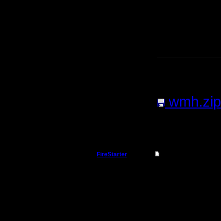
недостато
если игра
"C:\WAR"
Прикреп
сообщен
wmh.zip
4.86
Кб; 7
»
11.11.06 01:31
FireStarter
Re: Не уж-то кто-то
Командир
Парни,вы
говорите
Регистрация:
1.8.05
Варкрафт
Сообщений: 36
Откуда: Самара