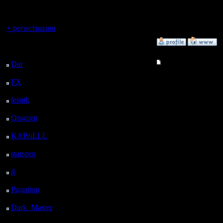
регистрацией
--
Do You kn
Вы гость здесь.
+ регистрация
»
23.6.06 13:47
Последний
посетитель:
Гость
Re: Не уж-то кто-то
Dar
: 25 Дней 1 ч. 9 м.
назад
Вот реши
FX
: 97 Дней 8 ч. 41
м. назад
хак для э
lesnik
: 130 Дней 10 ч.
58 м. назад
сделал ег
Oragorn
: 138 Дней 11
ч. 8 м. назад
делает:
KABuLLL
: 166 Дней
10 ч. 17 м. назад
starspro
: 190 Дней 21
Entire Ma
ч. 51 м. назад
il
: 262 Дней 7 ч. 56 м.
открыть в
назад
Радибор
: 286 Дней 3
Build Hac
ч. 43 м. назад
Dark_Master
: 297
крестьян
Дней 5 ч. 59 м. назад