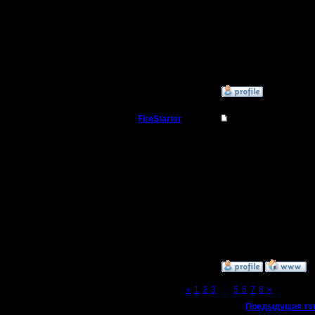
23.11.05
800х600?
Сообщений: 111
Откуда: Москва
--
»
13.11.06 21:19
FireStarter
Re: Не уж-то кто-то
Командир
640х480
е
точным.Э
Регистрация:
1.8.05
разрешен
Сообщений: 36
Откуда: Самара
больших 
огромное
»
13.11.06 21:34
Page 4 of 8
«
1
2
3
[4]
5
6
7
8
»
«
Предыдущая те