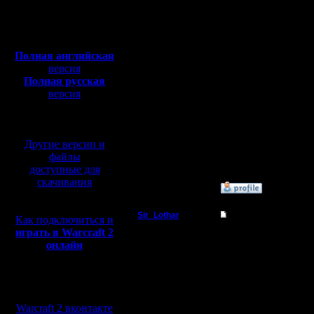
Откуда: Москва
не пойму 
Полная версия, ~
450
Мб
8 мин), в
с музыкой и видео:
Полная английская
память :)
версия
Полная русская
может пе
версия
перевод от war2.ru на
базе перевода от СПК
--
Другие версии и
I'll mantai
файлы
доступные для
скачивания
»
5.12.05 11:01
Sir_Lothar
Re: Не уж-то кто-то
Как подключиться и
играть в Warcraft 2
Батрак
Ну я в пе
онлайн
По-моему
Регистрация:
28.12.05
Мы в социальных
игра в се
Сообщений: 1
сетях:
Откуда:
Warcraft 2 вконтакте