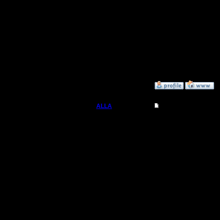
завязыва
третий! Т
на месте 
дюймовом
смотритс
»
12.11.06 15:58
ALLA
Re: Не уж-то кто-то
Вождь
Офф. А к
ЖК мони
Регистрация:
23.11.05
ведет(19"
Сообщений: 111
Откуда: Москва
рарешени
меняется.
будет раб