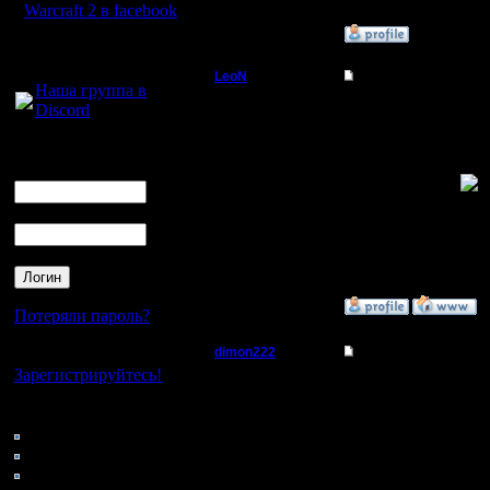
Warcraft 2 в facebook
»
28.12.05 13:22
Для голосового
общения:
LeoN
Re: Не уж-то кто-то
Наша группа в
Пехотинец
Discord
Я обожаю
массовос
Логин
Регистрация:
Ник
23.6.06
самых.
Сообщений: 19
Откуда: Россия -
Пароль
Москва - Перово.
--
»
23.6.06 12:55
Потеряли пароль?
dimon222
Re: Не уж-то кто-то
Нет своего аккаунта?
Зарегистрируйтесь!
Владыка
Warcraft 
Кто на сайте
НЛО мас
Регистрация:
43: Гости
11.2.05
0: Пользователи
Сообщений: 353
4121: Пользователи с
Откуда: