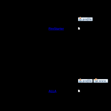
--
»
12.11.06 20:07
FireStarter
Re: Не уж-то кто-то
Командир
To ALLA
Работать 
Регистрация:
1.8.05
уже будет
Сообщений: 36
Откуда: Самара
слишком 
будет.
»
13.11.06 21:12
ALLA
Re: Не уж-то кто-то
Вождь
Что знач
просто п
Регистрация: