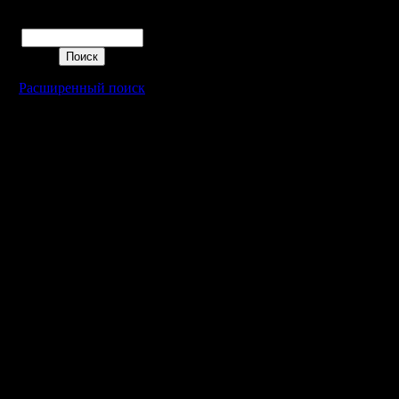
всех здан
Поиск
Selected 
кол-во з
Расширенный поиск
юнита, а 
% строит
% улучше
255.
ResHack 
возможно
одиночной
ресурсов 
противни
К сожале