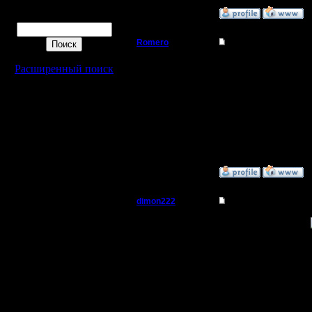
»
8.3.05 16:14
Поиск
Romero
Re: WoW
Пехотинец
У нас в сети есть ВоВ, 
Расширенный поиск
Регистрация:
14.3.05
Сообщений: 22
Откуда: Мы дети
большого города
»
14.3.05 21:44
dimon222
Re: WoW
Владыка
Положи нам сылочку !
--
Регистрация:
Do You know, who I am
11.2.05
Сообщений: 353
Откуда: