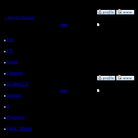
регистрацией
Вы гость здесь.
»
2.3.05 14:03
+ регистрация
alex
Re: WoW
Последний
Пехотинец
посетитель:
о чём речь блин??
Dar
: 24 Дней 6 ч. 11
м. назад
Регистрация:
FX
: 96 Дней 13 ч. 43
19.2.05
м. назад
Сообщений: 24
Откуда:
lesnik
: 129 Дней 16 ч.
назад
Oragorn
: 137 Дней 16
ч. 10 м. назад
»
8.3.05 15:38
KABuLLL
: 165 Дней
15 ч. 19 м. назад
aSn
Re: WoW
starspro
: 190 Дней 2 ч.
Полубог
53 м. назад
WoW можно скачать беспл
il
: 261 Дней 12 ч. 58
--
м. назад
Регистрация:
Стучите в Асю 46795
Радибор
: 285 Дней 8
13.2.05
Сообщений: 322
ч. 45 м. назад
Откуда: Прага
Dark_Master
: 296
Дней 11 ч. 1 м. назад