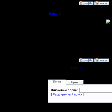
»
15.3.05 02:47
Romero
Re: WoW
Пехотинец
Я бы с радостью!!!
обязатеьно выкину на 
Регистрация:
14.3.05
Сообщений: 22
Откуда: Мы дети
большого города
»
15.3.05 18:23
Page 1 of 4
[1]
2
3
4
»
Поиск
Права
Ключевые слова:
[
Расширенный поиск
]