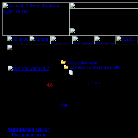
Скачать игру
бесплатно
Список форумов
Другие игры Blizzard и Craft'ы
WarCraft 2 COMBAT
WoW
(Warcraft II BNE 2.02+)
Page 1 of 4
[1]
2
3
4
»
Актуальная версия:
4.6
(февраль 2020)
WoW
Совместимо с
Windows
aSn
WoW
XP/Vista/7/8/10
Полубог
А кто-нить играл? Я не
Боевой релиз, ~
40 Мб
для игры по сети:
--
Регистрация:
Стучите в Асю 46795
Английская
версия
13.2.05
Русская
версия
Сообщений: 322