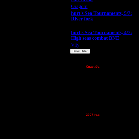
Oragorn
ARMilitar
Extasey
hurt's Sea Tournaments, 5/7:
River fork
Extasey
ARMilitar
Doooda
hurt's Sea Tournaments, 4/7:
High seas combat BNE
Vity
ARMilitar
None
Show Older
Пожертвования
Спасибо:
FX - $80 (домен)
Zelya - (турниры)
lesnik
Dar - (турниры)
Kagan - (турниры)
vova1 - (хостинг)
tolsty - (хостинг)
Oragorn - (хостинг)
2007 год:
Spbwar - $400
Jade -$100
MasterKsa - $60
Lisak -$52