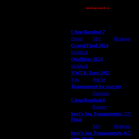
~Tora~
backup.war2.ru
Остальные игроки
Победители турниров
Chop Kombat 7
Droid
Vity
Oragorn
Grand Final 2024
fuckluck
Extasey
ARMilitar
Qualifiers 2024
fuckluck
ARMilitar
Extasey
NWTR-Tour-2025
Vity
Nik5et
ARMilitar
Tournament for axecup
ARMilitar
Oragorn
Extasey
Chop Kombat 6
hurt
Ragner
Extasey
hurt's Sea Tournaments, 7/7:
Final
Extasey
Vity
Oragorn
hurt's Sea Tournaments, 6/7:
One Strait