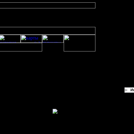
И
т... Интересно, что там такое...
3940 - поможем чем сможем!