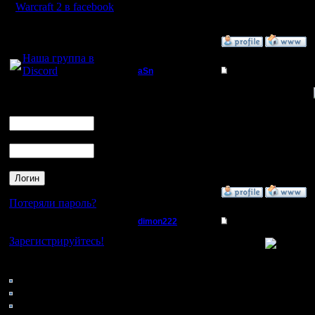
Н.Новгород
Warcraft 2 в facebook
Для голосового
»
2.3.05 10:12
общения:
Наша группа в
Discord
aSn
Re: WoW
Полубог
Мне бы такую работу!
Логин
Ник
--
Регистрация:
Стучите в Асю 46795
13.2.05
Пароль
Сообщений: 322
Откуда: Прага
»
2.3.05 13:38
Потеряли пароль?
dimon222
Re: WoW
Нет своего аккаунта?
Зарегистрируйтесь!
Владыка
мнеб тож!
--
Кто на сайте
Регистрация:
Do You know, who I am
131: Гости
11.2.05
0: Пользователи
Сообщений: 353
Откуда:
4121: Пользователи с