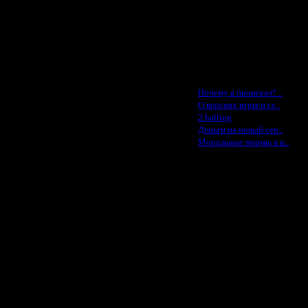
Cocka - $50
Konstkl - $50
Ldir - $50
Gadzila - $20
Feature -$10
Последние статьи
·
Почему я проиграл? ..
·
О версиях игры и се..
·
2 halling
·
Деньги на новый сер..
·
Моральные нормы в и..