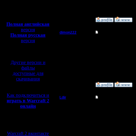
Откуда: Прага
Полная версия, ~
450
Мб
с музыкой и видео:
»
1.3.05 19:52
Полная английская
версия
dimon222
Re: WoW
Полная русская
версия
Владыка
Не играл игра дорогу
перевод от war2.ru на
--
базе перевода от СПК
Регистрация:
Do You know, who I am
11.2.05
Другие версии и
Сообщений: 353
Откуда:
файлы
доступные для
скачивания
»
2.3.05 00:56
Как подключиться и
Ldir
Re: WoW
играть в Warcraft 2
онлайн
Админ
Тоже не играл. Хотим к
--
Регистрация:
Warcraft 2 Forever!
Мы в социальных
25.2.05
сетях:
Сообщений: 1017
Откуда:
Warcraft 2 вконтакте