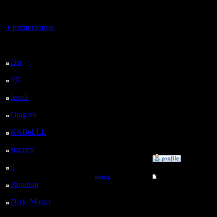
регистрацией
approved'
Вы гость здесь.
карты, н
+ регистрация
игры из 
Последний
посетитель:
интересн
Dar
: 27 Дней 9 ч. 17
м. назад
дыхание? 
FX
: 99 Дней 16 ч. 49
помню.
м. назад
lesnik
: 132 Дней 19 ч.
7 м. назад
Oragorn
: 140 Дней 19
--
ч. 16 м. назад
KABuLLL
: 168 Дней
I'll mantai
18 ч. 25 м. назад
starspro
: 193 Дней 5 ч.
59 м. назад
»
14.7.15 23:46
il
: 264 Дней 16 ч. 4 м.
назад
tolsty
Re: Для фана
Радибор
: 288 Дней 11
Полубог
Цитата:
ч. 51 м. назад
Dark_Master
: 299
Дней 14 ч. 8 м. назад
Регистрация: