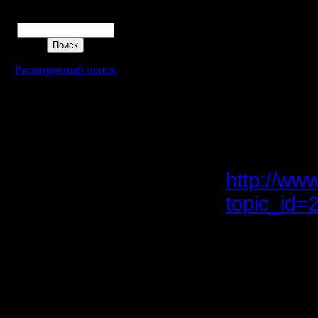
13.5.14
Кстати, к
Сообщений: 855
Поиск
Откуда:
А как и р
автореко
Расширенный поиск
пишет, чт
это есть.
тем для 
http://ww
topic_id
[ Редактир
[ Редактир