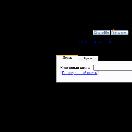
себе соз
Регистрация:
10.5.06
Сообщений: 2471
Откуда:
»
15.7.15 01:56
Page 3 of 8
«
1
2
[3]
4
5
6
...
8
»
Поиск
Права
Ключевые слова:
[
Расширенный поиск
]
Warcraft 2 - скачать бесплатно русскую версию, warcraft 2 серве
- Генерация