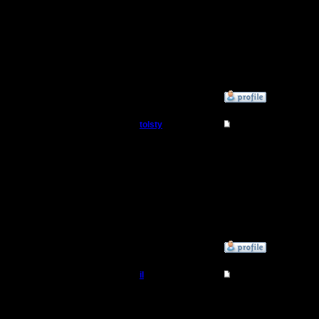
--
I'll mantai
»
15.7.15 01:46
tolsty
Re: Для фана
Полубог
Ил, ты од
не пускае
Регистрация:
13.5.14
Сообщений: 855
Откуда:
»
15.7.15 01:47
il
Re: Для фана
Добрый Админ
там база 