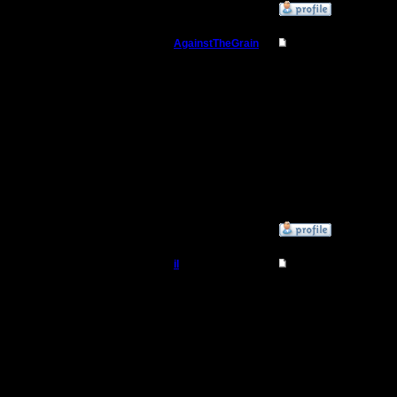
»
15.7.15 00:40
AgainstTheGrain
Re: Для фана
Полубог
tolsry, б
главное.
Регистрация:
9.8.05
Сообщений: 355
Откуда: Москва
--
I'll mantai
»
15.7.15 00:55
il
Re: Для фана
Добрый Админ
go на bac
Это 2-й п
Регистрация:
10.5.06
Сообщений: 2471
Откуда: