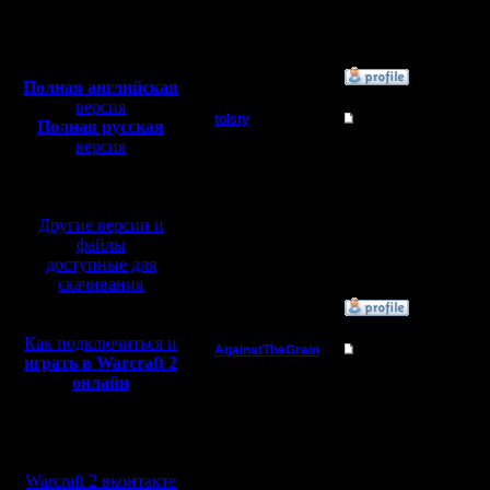
Откуда: Москва
I'll mantai
Полная версия, ~
450
Мб
с музыкой и видео:
»
14.7.15 20:44
Полная английская
версия
tolsty
Re: Для фана
Полная русская
версия
Полубог
Нет, и эт
перевод от war2.ru на
базе перевода от СПК
разыграли
Регистрация:
13.5.14
Другие версии и
Сообщений: 855
файлы
Откуда:
доступные для
скачивания
»
14.7.15 23:19
Как подключиться и
AgainstTheGrain
Re: Для фана
играть в Warcraft 2
Полубог
онлайн
Не говори
Жму тепер
Регистрация:
Мы в социальных
9.8.05
Кстати, к
сетях:
Сообщений: 355
Откуда: Москва
Warcraft 2 вконтакте