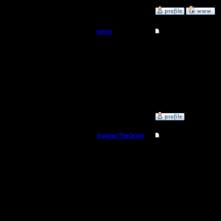
»
15.7.15 01:33
tolsty
Re: Для фана
Полубог
Что за фи
пароль не
Регистрация:
13.5.14
Сообщений: 855
Откуда:
»
15.7.15 01:44
AgainstTheGrain
Re: Для фана
Полубог
Везёт нам
По поводу
Регистрация:
9.8.05
шанс ест
Сообщений: 355
Откуда: Москва
Ну и, гл
начинать 