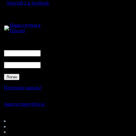
при запис
Warcraft 2 в facebook
посмотрет
Для голосового
общения:
показал э
Наша группа в
Discord
может уда
подсмотре
Логин
Ник
Пароль
il, сильн
dark port
Потеряли пароль?
оригинала
Нет своего аккаунта?
неизвест
Зарегистрируйтесь!
И еще: у
Кто на сайте
82: Гости
забыл ист
0: Пользователи
относител
4121: Пользователи с