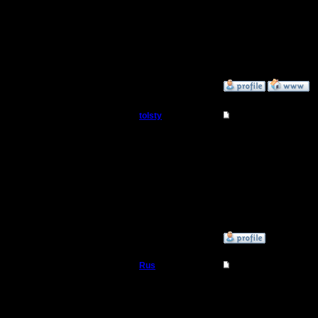
[ Редакти
18:32 ]
»
12.9.17 19:24
tolsty
Re: Починка компа 
Полубог
Это судьб
остальное
Регистрация:
13.5.14
Сообщений: 855
Откуда:
»
12.9.17 22:19
Rus
Re: Починка компа 
Полубог
Вот поче
играешь в
Регистрация: