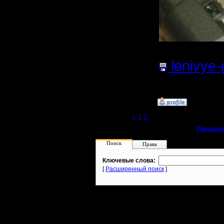
lenivye-
42.88
Кб;
»
29.12.17 20:24
Page 3 of 3
«
1
2
[3]
«
Предыду
Поиск
Права
Ключевые слова:
[
Расширенный поиск
]