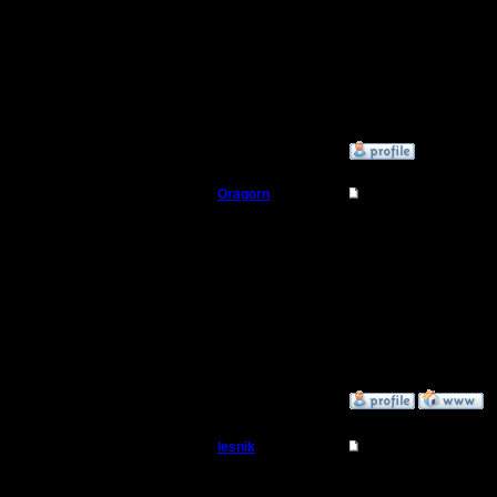
3.12.16
проблемо
Сообщений: 314
Откуда:
Московская
обратитьс
область
должны п
»
12.9.17 22:35
Oragorn
Re: Починка компа 
Полубог
ПОМОЩЬ б
СПАСИБО 
Регистрация:
14.10.13
учится в
Сообщений: 914
Откуда: Санкт-
Петербург
»
12.9.17 23:20
lesnik
Re: Починка компа 
Полубог
Годы муче