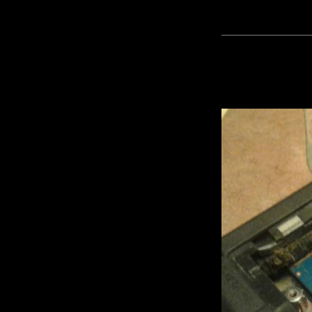
и 10 мину
Регистрация:
4.12.16
Сообщений: 448
Прикреп
Откуда:
файл: