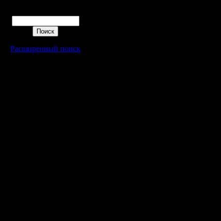
установит
Поиск
надежде, 
прочей па
Расширенный поиск
Скачал-у
Сони Вег
всякая х
удалить..
15.0 тож
удалять.
"модной" 
удаление,
файлы за 
Был како