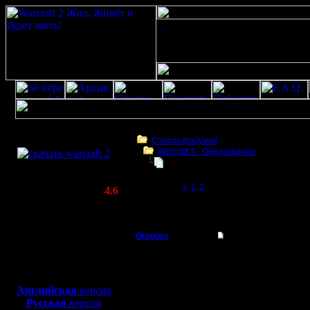
Скачать игру
бесплатно
Список форумов
Warcraft II - Образование
WarCraft 2 COMBAT
починка компа Khadgar'а
(Warcraft II BNE 2.02+)
Page 3 of 3
«
1
2
[3]
Актуальная версия:
4.6
(февраль 2020)
починка компа Khadgar'а
Совместимо с
Windows
Oragorn
Re: Починка компа O
XP/Vista/7/8/10
Полубог
Похоже, 
Боевой релиз, ~
40 Мб
для игры по сети:
Также, по
Регистрация:
Английская
версия
14.10.13
Русская
версия
полезных
Сообщений: 914