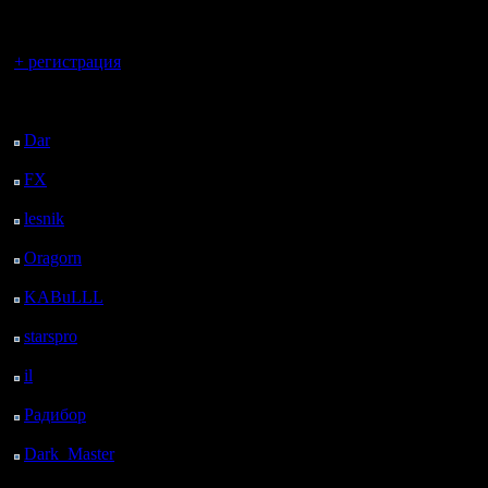
регистрацией
видео. Я
Вы гость здесь.
работал,
+ регистрация
"лёгкую" 
Последний
посетитель:
программ
Dar
: 25 Дней 8 ч. 46
м. назад
сохранят
FX
: 97 Дней 16 ч. 18
м. назад
немного 
lesnik
: 130 Дней 18 ч.
работу и 
36 м. назад
Oragorn
: 138 Дней 18
способом
ч. 45 м. назад
KABuLLL
: 166 Дней
спросили,
17 ч. 54 м. назад
starspro
: 191 Дней 5 ч.
проект). 
28 м. назад
il
: 262 Дней 15 ч. 33
коряво со
м. назад
Радибор
: 286 Дней 11
"склеить"
ч. 20 м. назад
скажем А
Dark_Master
: 297
Дней 13 ч. 37 м. назад