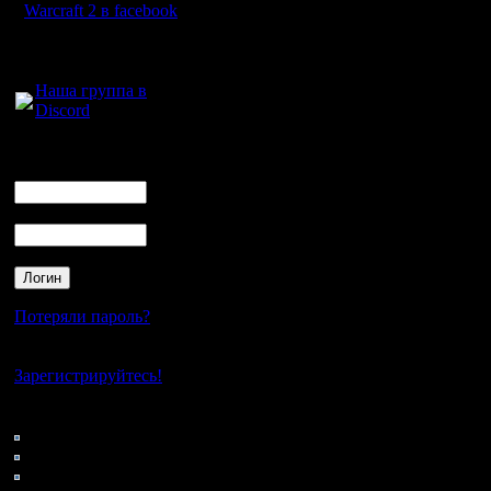
себя пока
Warcraft 2 в facebook
снимал н
Для голосового
общения:
И вчера 
Наша группа в
Discord
монтиров
пусть и 
Логин
Ник
Пароль
Дальнейш
моя упёрт
терпелив
Потеряли пароль?
шутку.
Нет своего аккаунта?
Зарегистрируйтесь!
У меня б
Кто на сайте
128: Гости
Сони Вег
0: Пользователи
4121: Пользователи с
программ