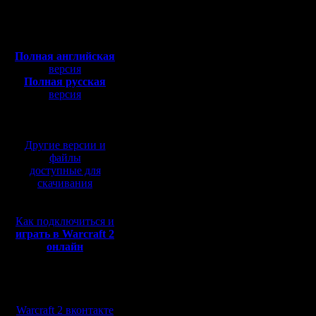
Откуда: Санкт-
Петербург
Попробую
Полная версия, ~
450
Мб
Скажу сра
с музыкой и видео:
Полная английская
разбираюс
версия
Полная русская
обезьяна 
версия
перевод от war2.ru на
И вчера, 
базе перевода от СПК
Взрыв пр
Другие версии и
только се
файлы
доступные для
скачивания
В воскре
Как подключиться и
сходили 
играть в Warcraft 2
онлайн
выставку,
Там, мой 
Мы в социальных
мастером
сетях:
Warcraft 2 вконтакте