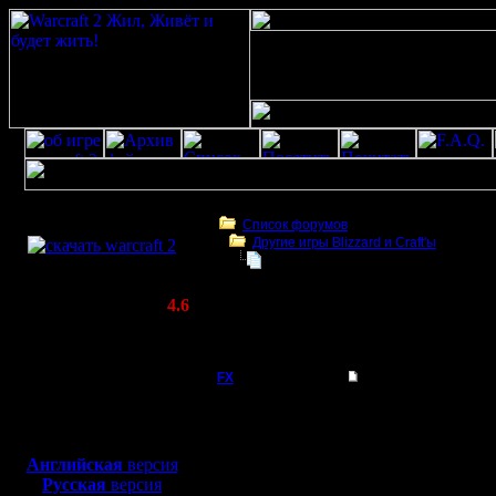
Скачать игру
бесплатно
Список форумов
Другие игры Blizzard и Craft'ы
WarCraft 2 COMBAT
Лучший НОСД!!!
(Warcraft II BNE 2.02+)
Актуальная версия:
4.6
(февраль 2020)
Лучший НОСД!!!
Совместимо с
Windows
FX
Re: Лучший НОСД!!!
XP/Vista/7/8/10
В ночь с 
Боевой релиз, ~
40 Мб
для игры по сети:
вышел пат
Английская
версия
Регистрация:
Русская
версия
15.8.06
1.21b.