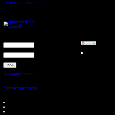
Warcraft 2 в facebook
Командир
кому надо
Для голосового
вар 3 и п
общения:
Регистрация:
23.3.10
Наша группа в
батлл нет
Сообщений: 32
Discord
Откуда: Москва
играю=)
Логин
Ник
»
25.3.10 22:57
Пароль
Гость
Re: Лучший НОСД!!!
Щас все п
1.14 не р
Потеряли пароль?
приходиц
Нет своего аккаунта?
сиди, что
Зарегистрируйтесь!
инету. В 
Кто на сайте
96: Гости
вам свой 
0: Пользователи
4121: Пользователи с
Brood War