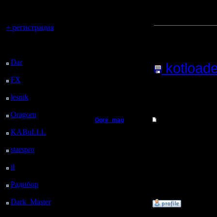
регистрацией
идеи выш
Вы гость здесь.
+ регистрация
Прикреп
Последний
сообщен
посетитель:
Dar
: 26 Дней 1 ч. 41
kotloade
м. назад
FX
: 98 Дней 9 ч. 13
10.14
Кб;
м. назад
lesnik
: 131 Дней 11 ч.
»
6.8.06 07:44
31 м. назад
Oragorn
: 139 Дней 11
Ogre_mag
Re: Лучший НОСД!!!
ч. 40 м. назад
KABuLLL
: 167 Дней
Пехотинец
да у меня
10 ч. 49 м. назад
starspro
: 191 Дней 22
daemon no
Регистрация:
ч. 23 м. назад
18.4.05
il
: 263 Дней 8 ч. 29 м.
тоже раб
Сообщений: 23
назад
Откуда: Пермь
Радибор
: 287 Дней 4
ч. 16 м. назад
Dark_Master
: 298
»
30.5.05 13:08
Дней 6 ч. 32 м. назад