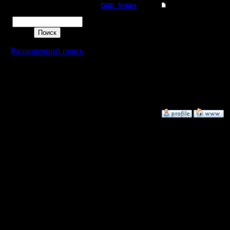
GOD_Snake
Re: Лучший НОСД!!!
Поиск
Батрак
Круто!
Регистрация:
Расширенный поиск
31.3.05
--
Сообщений: 7
Откуда: Battle.net ,
Northrend - там я
WarCraft I
родился и вырос
и этим вс
»
7.5.05 14:12
Гость
Лучший НОСД!!!
Я нашёл 
НОСИДИ д
Устанавл
FantomCD
предпочт