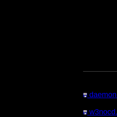
запускае
хоть пира
лицензион
СофтКлаб
любой ве
естествен
Редактор
без диска
Прикреп
сообщен
daemon.
478.24
Кб
w3nocd.