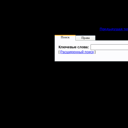
20.41
Кб; 
»
7.5.05 14:07
«
Предыдущая те
Поиск
Права
Ключевые слова:
[
Расширенный поиск
]
Warcraft 2 - скачать бесплатно русскую версию, warcraft 2 серве
- Генерация