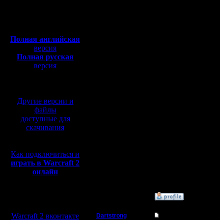
Сообщений: 395
Откуда:
-------------
Полная версия, ~
450
Мб
-------------
с музыкой и видео:
Полная английская
- ОБНОВ
версия
Полная русская
-------------
версия
перевод от war2.ru на
-------------
базе перевода от СПК
Другие версии и
ХАРАКТ
файлы
доступные для
скачивания
- Для за
Как подключиться и
требуется
играть в Warcraft 2
онлайн
ROM.
»
15.7.12 00:55
Мы в социальных
сетях:
Warcraft 2 вконтакте
Dartstrong
Re: Лучший НОСД!!!