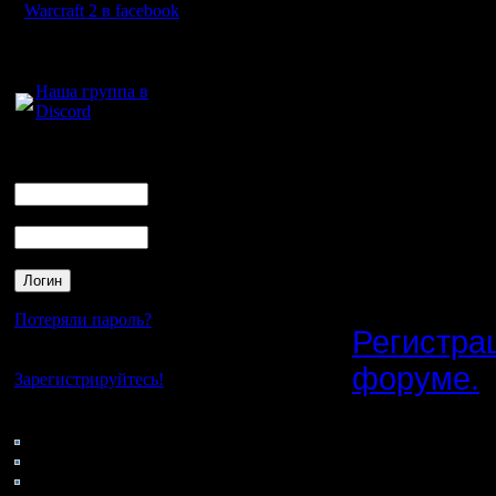
Gimli,Gadz
Warcraft 2 в facebook
MasterKsa
Для голосового
общения:
Gimli x Ld
Наша группа в
Discord
Igor,Ldir 
В зависи
Логин
Ник
команд и
Пароль
начислятс
Точные у
известны
Потеряли пароль?
Регистра
Нет своего аккаунта?
форуме.
Зарегистрируйтесь!
Кто на сайте
52: Гости
-------------
0: Пользователи
4121: Пользователи с
Сайту тр