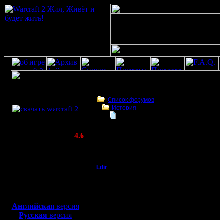
Скачать игру
бесплатно
Список форумов
История
WarCraft 2 COMBAT
Обьявления - Командные игры
(Warcraft II BNE 2.02+)
Актуальная версия:
4.6
(февраль 2020)
Обьявления - Командные игры
Совместимо с
Windows
Ldir
Обьявления - Команд
XP/Vista/7/8/10
Админ
Планы war
Боевой релиз, ~
40 Мб
для игры по сети:
Регистрация:
Английская
версия
25.2.05
Русская
версия
В феврал
Сообщений: 1017