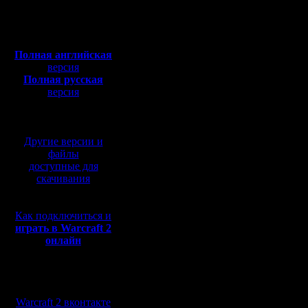
Откуда:
Н.Новгород
провести
Полная версия, ~
450
Мб
Для прин
с музыкой и видео:
Полная английская
быть кома
версия
Полная русская
Особенно
версия
перевод от war2.ru на
что пере
базе перевода от СПК
команд б
Другие версии и
сбаланси
файлы
доступные для
1-я коман
скачивания
2-я коман
Как подключиться и
MasterKsa
играть в Warcraft 2
онлайн
3-я коман
Между ни
Мы в социальных
матчи:
сетях:
Warcraft 2 вконтакте