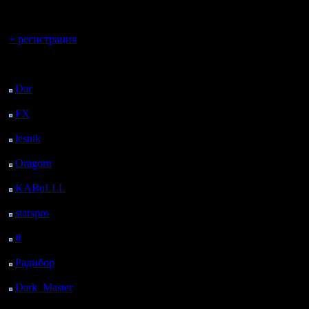
регистрацией
на PHP.
Вы гость здесь.
Требован
+ регистрация
Опыт про
Последний
посетитель:
PHP от го
Dar
: 26 Дней 11 ч. 30
м. назад
Знание S
FX
: 98 Дней 19 ч. 2
м. назад
MySQL)
lesnik
: 131 Дней 21 ч.
Возраст -
20 м. назад
Oragorn
: 139 Дней 21
Уметь игр
ч. 29 м. назад
KABuLLL
: 167 Дней
20 ч. 38 м. назад
starspro
: 192 Дней 8 ч.
12 м. назад
il
: 263 Дней 18 ч. 17
[ Редакти
м. назад
Радибор
: 287 Дней 14
25.12.05 1
ч. 4 м. назад
Dark_Master
: 298
Дней 16 ч. 20 м. назад