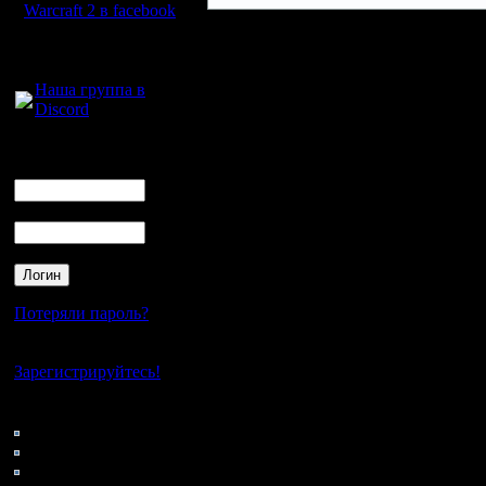
Warcraft 2 в facebook
Для голосового
общения:
Наша группа в
Discord
Логин
Ник
Пароль
Потеряли пароль?
Нет своего аккаунта?
Зарегистрируйтесь!
Кто на сайте
157: Гости
0: Пользователи
4121: Пользователи с