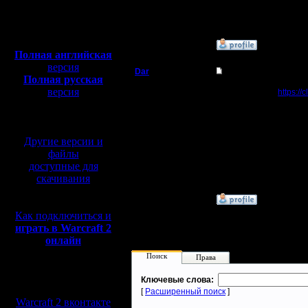
т.к. строения, сущнос
Откуда:
английском. Помогите
Полная версия, ~
450
Мб
с музыкой и видео:
»
22.10.18 00:00
Полная английская
версия
Dar
Re: Помогите с ред
Полная русская
Полубог
версия
Вот тут скачай
https:/
перевод от war2.ru на
базе перевода от СПК
Регистрация:
21.7.16
Другие версии и
Сообщений: 449
Откуда:
файлы
Махачкала
доступные для
скачивания
»
24.10.18 15:06
Как подключиться и
играть в Warcraft 2
онлайн
Поиск
Права
Мы в социальных
Ключевые слова:
сетях:
[
Расширенный поиск
]
Warcraft 2 вконтакте