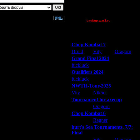
Theboy
XuRnT[z]
_I_Undine
backup.war2.ru
Остальные игроки
Победители турниров
Chop Kombat 7
Droid
Vity
Oragorn
Grand Final 2024
fuckluck
Extasey
ARMilitar
Qualifiers 2024
fuckluck
ARMilitar
Extasey
NWTR-Tour-2025
Vity
Nik5et
ARMilitar
Tournament for axecup
ARMilitar
Oragorn
Extasey
Chop Kombat 6
hurt
Ragner
Extasey
hurt's Sea Tournaments, 7/7:
Final
Extasey
Vity
Oragorn