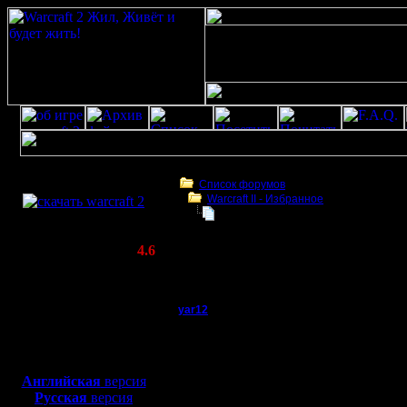
Скачать игру
бесплатно
Список форумов
Warсraft II - Избранное
WarCraft 2 COMBAT
Помогите с редактором карт
(Warcraft II BNE 2.02+)
Актуальная версия:
4.6
(февраль 2020)
Помогите с редактором карт
Совместимо с
Windows
yar12
Помогите с редактор
XP/Vista/7/8/10
Батрак
Боевой релиз, ~
40 Мб
для игры по сети:
Только зарегался на с
Регистрация:
Английская
версия
русский редактор карт.
21.10.18
редактор карт буду оч
Русская
версия
Сообщений: 1