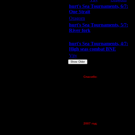
hurt's Sea Tournaments, 6/7:
One Strait
Oragorn
ARMilitar
Extasey
hurt's Sea Tournaments, 5/7:
River fork
Extasey
ARMilitar
Doooda
hurt's Sea Tournaments, 4/7:
High seas combat BNE
Vity
ARMilitar
None
Show Older
Пожертвования
Спасибо:
FX - $80 (домен)
Zelya - (турниры)
lesnik
Dar - (турниры)
Kagan - (турниры)
vova1 - (хостинг)
tolsty - (хостинг)
Oragorn - (хостинг)
2007 год:
Spbwar - $400
Jade -$100