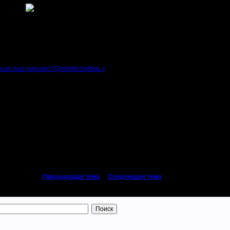
ти и прочие подкатегории не хотели руссифицироватся. Я пишу по-русски, а п
 новичку)
актором карт
/cloud.mail.ru/public/7Qm9/Wh3w8BaLy
вот этот архив war2combatmapeditor102
«
Предыдущая тема
|
Следующая тема
»