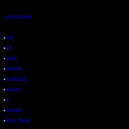
регистрацией
Вы гость здесь.
+ регистрация
Последний
посетитель:
Dar
: 24 Дней 8 ч. 33
м. назад
FX
: 96 Дней 16 ч. 5
м. назад
lesnik
: 129 Дней 18 ч.
23 м. назад
Oragorn
: 137 Дней 18
ч. 32 м. назад
KABuLLL
: 165 Дней
17 ч. 41 м. назад
starspro
: 190 Дней 5 ч.
15 м. назад
il
: 261 Дней 15 ч. 20
м. назад
Радибор
: 285 Дней 11
ч. 7 м. назад
Dark_Master
: 296
Дней 13 ч. 23 м. назад