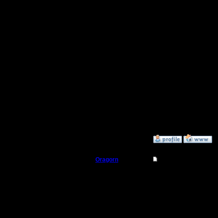
Награда 
Это мы
И это мы
И, как по
»
22.11.18 15:19
Oragorn
Re: LVIV 2018
Полубог
Молодцы
касатель
Регистрация:
14.10.13
(немного 
Сообщений: 914
Откуда: Санкт-