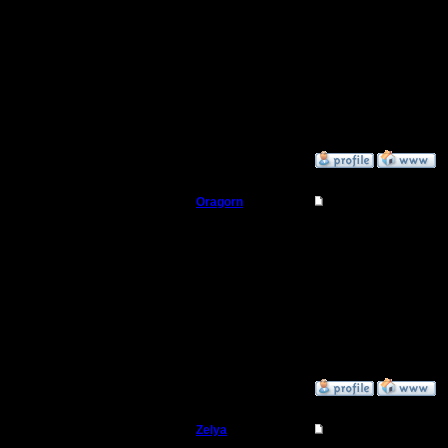
с чипсами
положено,
прислал 
такой. Др
»
22.11.18 13:44
Oragorn
Re: LVIV 2018
Полубог
Круто у в
Поздравл
Регистрация:
14.10.13
Ждём реп
Сообщений: 914
Откуда: Санкт-
Петербург
»
22.11.18 14:55
Zelya
Re: LVIV 2018