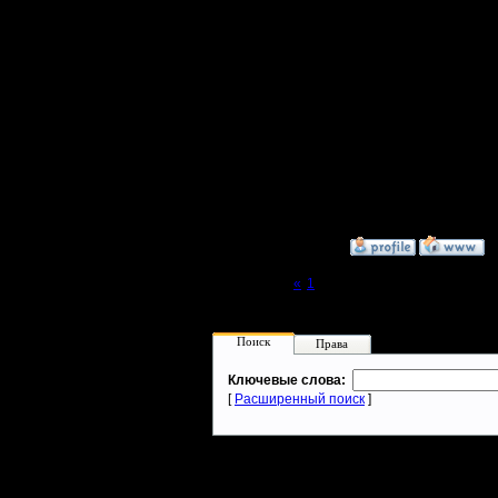
Петербург
привычки
Интересн
результат
молодца)
[ Редакти
»
22.11.18 23:40
Page 2 of 2
«
1
[2]
Поиск
Права
Ключевые слова:
[
Расширенный поиск
]