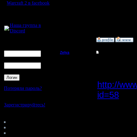
Откуда:
Warcraft 2 в facebook
Для голосового
общения:
Наша группа в
[ Редакти
Discord
»
22.11.18 02:17
Логин
Ник
Zelya
Re: LVIV 2018
Пароль
Владыка
Короткий 
Результат
Регистрация:
11.2.07
http://ww
Сообщений: 191
Откуда:
Потеряли пароль?
id=58
Нет своего аккаунта?
Зарегистрируйтесь!
Увы, из г
Кто на сайте
48: Гости
приняли:
0: Пользователи
4121: Пользователи с
Более-ме