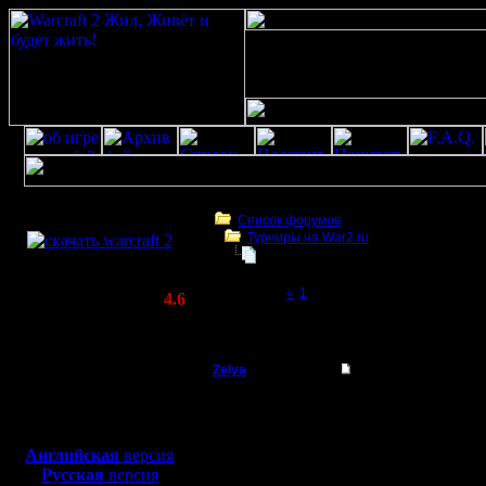
Скачать игру
бесплатно
Список форумов
Турниры на War2.ru
WarCraft 2 COMBAT
LVIV 2018
(Warcraft II BNE 2.02+)
Page 2 of 2
«
1
[2]
Актуальная версия:
4.6
(февраль 2020)
LVIV 2018
Совместимо с
Windows
Zelya
Re: LVIV 2018
XP/Vista/7/8/10
Владыка
Праздник
Боевой релиз, ~
40 Мб
для игры по сети:
Регистрация:
Английская
версия
11.2.07
Русская
версия
Сообщений: 191