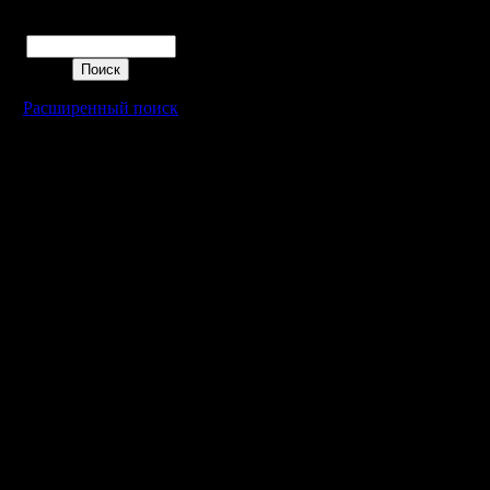
вытянул,
Поиск
счет чего
на 8-ке и
Расширенный поиск
и заслуж
Третье м
хаосу. П
очень не
надежда,
пъедестал
четверты
В общем,
были в на