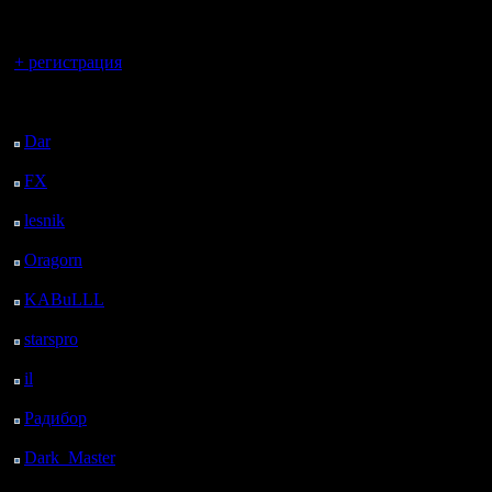
регистрацией
УкрАрми,
Вы гость здесь.
жеребьев
+ регистрация
Постоянн
Последний
посетитель:
варкрафт
Dar
: 24 Дней 7 ч. 16
м. назад
Новички,
FX
: 96 Дней 14 ч. 48
м. назад
десятка: 
lesnik
: 129 Дней 17 ч.
5 м. назад
Oragorn
: 137 Дней 17
Перед ту
ч. 15 м. назад
KABuLLL
: 165 Дней
Украрми 
16 ч. 24 м. назад
starspro
: 190 Дней 3 ч.
подтверд
58 м. назад
il
: 261 Дней 14 ч. 3 м.
для УкрА
назад
Радибор
: 285 Дней 9
вобще вы
ч. 50 м. назад
полуфина
Dark_Master
: 296
Дней 12 ч. 6 м. назад