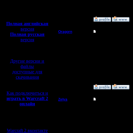
Откуда:
Полная версия, ~
450
Мб
с музыкой и видео:
»
22.11.18 00:50
Полная английская
версия
Oragorn
Re: LVIV 2018
Полная русская
версия
Полубог
Мы с Вам
перевод от war2.ru на
базе перевода от СПК
Регистрация:
14.10.13
Другие версии и
Сообщений: 914
Откуда: Санкт-
файлы
Петербург
доступные для
скачивания
»
22.11.18 01:06
Как подключиться и
играть в Warcraft 2
Zelya
Re: LVIV 2018
онлайн
Владыка
Чемпион 
Мы в социальных
Регистрация:
сетях:
11.2.07
Сообщений: 191
Warcraft 2 вконтакте