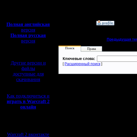
Сообщений: 395
Откуда:
Полная версия, ~
450
Мб
с музыкой и видео:
»
26.3.20 10:50
Полная английская
версия
Полная русская
«
Предыдущая те
версия
перевод от war2.ru на
Поиск
Права
базе перевода от СПК
Ключевые слова:
Другие версии и
[
Расширенный поиск
]
файлы
доступные для
скачивания
Как подключиться и
играть в Warcraft 2
онлайн
Мы в социальных
сетях:
Warcraft 2 вконтакте