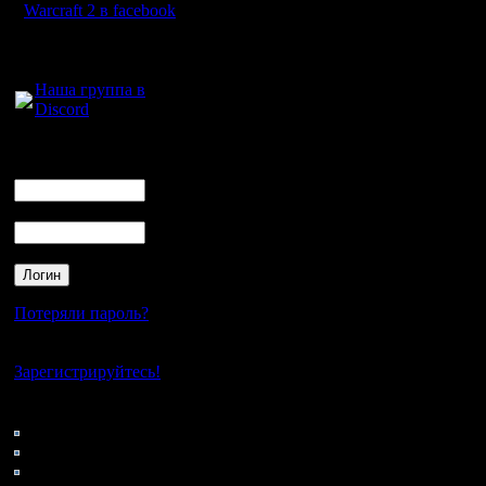
Warcraft 2 в facebook
Для голосового
общения:
Наша группа в
Discord
Логин
Ник
Пароль
Потеряли пароль?
Нет своего аккаунта?
Зарегистрируйтесь!
Кто на сайте
119: Гости
0: Пользователи
4121: Пользователи с