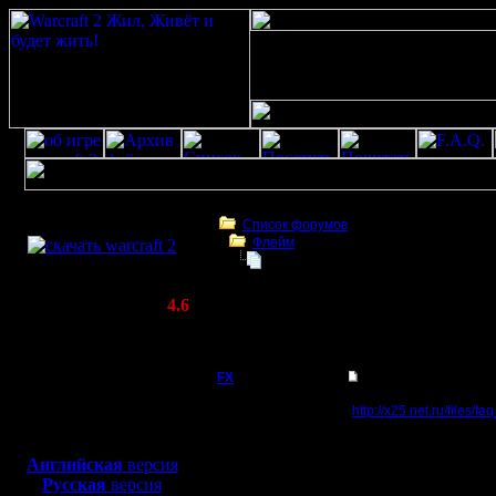
Скачать игру
бесплатно
Список форумов
Флейм
WarCraft 2 COMBAT
freeinet & x.25 faq
(Warcraft II BNE 2.02+)
Актуальная версия:
4.6
(февраль 2020)
freeinet & x.25 faq
Совместимо с
Windows
FX
freeinet & x.25 faq
XP/Vista/7/8/10
http://x25.net.ru/files/fa
Боевой релиз, ~
40 Мб
для игры по сети:
Английская
версия
Регистрация:
Русская
версия
15.8.06