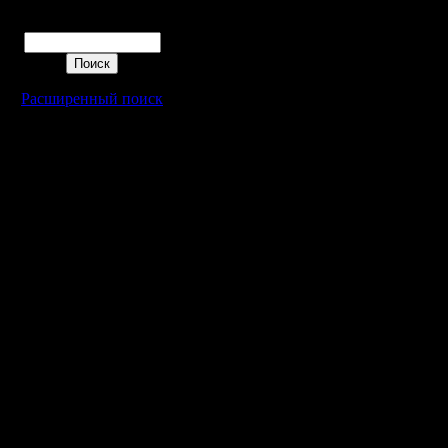
Поиск
Расширенный поиск
Warcraft 2 - скачать бесплатно русскую версию, warcraft 2 серве
- Генерация