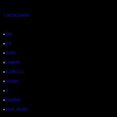
регистрацией
Вы гость здесь.
+ регистрация
Последний
посетитель:
Dar
: 28 Дней 11 ч. 34
м. назад
FX
: 100 Дней 19 ч. 6
м. назад
lesnik
: 133 Дней 21 ч.
24 м. назад
Oragorn
: 141 Дней 21
ч. 33 м. назад
KABuLLL
: 169 Дней
20 ч. 42 м. назад
starspro
: 194 Дней 8 ч.
16 м. назад
il
: 265 Дней 18 ч. 22
м. назад
Радибор
: 289 Дней 14
ч. 9 м. назад
Dark_Master
: 300
Дней 16 ч. 25 м. назад