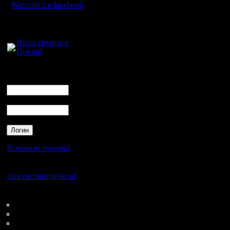
7, чтобы
Warcraft 2 в facebook
поддержк
Для голосового
общения:
взаимоде
Наша группа в
Discord
прекраще
отметили 
Логин
Ник
Пароль
Microsoft
техничес
вопросам
Потеряли пароль?
обеспече
Нет своего аккаунта?
исправле
Зарегистрируйтесь!
безопасн
Кто на сайте
187: Гости
управлен
0: Пользователи
4121: Пользователи с
системой