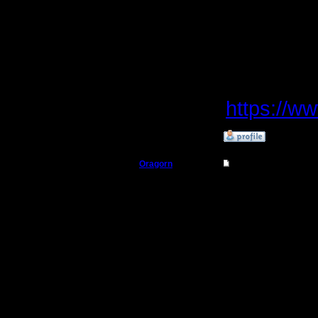
минимум 
года.
Источник
https://w
»
14.1.20 20:38
Oragorn
Re: Microsoft офиц
Полубог
Цитата:
Регистрация:
14.10.13
В связи 
Сообщений: 914
Откуда: Санкт-
Петербург
поддержк
порекоме
перейти 