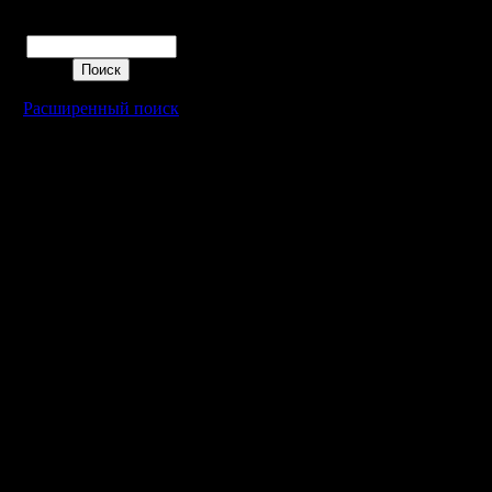
Microsoft
Поиск
Windows 
меньшей 
Расширенный поиск
Windows 1
Chromium
версию, 
ручная у
могут за
Microsoft
каналах C
Google та
поддержк
Windows 