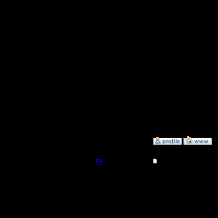
10, однак
купить но
проблем 
определе
с устаре
:D :D :D
"Наглость
»
15.1.20 15:29
FX
Re: Microsoft офиц
Я активи
помощью 
Регистрация:
15.8.06
называет
Сообщений: 395