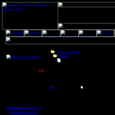
Скачать игру
бесплатно
Список форумов
Флейм
WarCraft 2 COMBAT
Microsoft официально прекратила
(Warcraft II BNE 2.02+)
Актуальная версия:
4.6
(февраль 2020)
Microsoft официально прекратила технич
Совместимо с
Windows
FX
Microsoft официаль
XP/Vista/7/8/10
Microsof
Боевой релиз, ~
40 Мб
для игры по сети:
техниче
Английская
версия
Регистрация:
Русская
версия
15.8.06
09:45 / 1