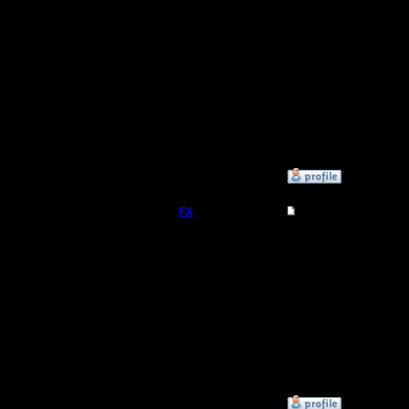
Откуда:
Edition v
работает
работает
GPT треб
больше 2
»
28.1.20 16:14
FX
Re: Microsoft офиц
Расширен
прекраще
Регистрация:
15.8.06
Поддержк
Сообщений: 395
Откуда:
платная, 
года. (c) 
»
14.6.20 10:07