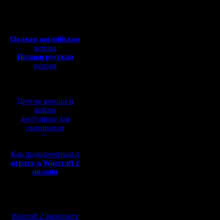
Сообщений: 395
Откуда:
Полная версия, ~
450
Мб
Поддержка
с музыкой и видео:
Полная английская
Chromium
версия
Полная русская
продолжа
версия
перевод от war2.ru на
2021 года
базе перевода от СПК
image
Другие версии и
файлы
доступные для
Корпорац
скачивания
прекрати
Как подключиться и
операцио
играть в Warcraft 2
онлайн
«Этот 10-
Мы в социальных
Microsof
сетях:
Warcraft 2 вконтакте