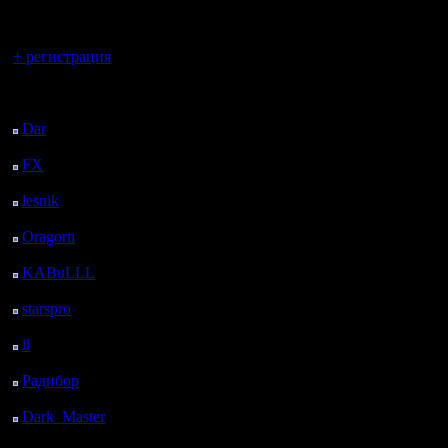
регистрацией
Вы гость здесь.
В связи 
+ регистрация
поддержк
Последний
посетитель:
порекоме
Dar
: 26 Дней 9 ч. 43
м. назад
перейти 
FX
: 98 Дней 17 ч. 15
м. назад
10, однак
lesnik
: 131 Дней 19 ч.
купить но
33 м. назад
Oragorn
: 139 Дней 19
проблем 
ч. 42 м. назад
KABuLLL
: 167 Дней
определе
18 ч. 51 м. назад
starspro
: 192 Дней 6 ч.
с устаре
25 м. назад
il
: 263 Дней 16 ч. 30
м. назад
Радибор
: 287 Дней 12
Как сооб
ч. 17 м. назад
поддержк
Dark_Master
: 298
Дней 14 ч. 33 м. назад