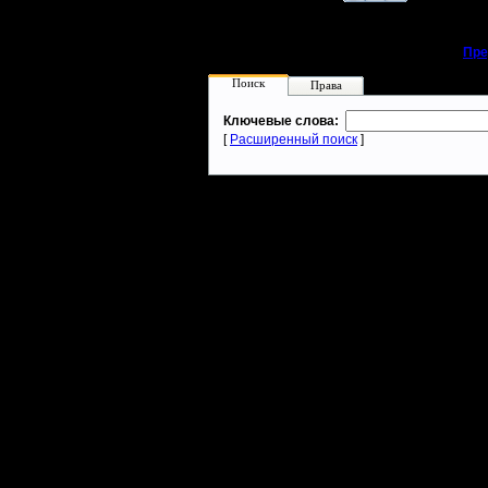
«
Пре
Поиск
Права
Ключевые слова:
[
Расширенный поиск
]
Warcraft 2 - скачать бесплатно русскую версию, warcraft 2 серве
- Генерация