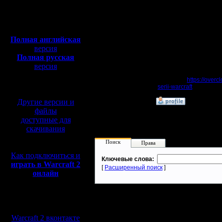
Сообщений: 395
Откуда:
Предположение не бес
Полная версия, ~
450
о блокировке доступа 
Мб
с музыкой и видео:
Пользователи из разны
ограничением доступа 
Полная английская
версия
Hive Workshop можно 
Полная русская
персонажей, карты дл
версия
ремейков Warcraft II: O
перевод от war2.ru на
Источник:
https://over
базе перевода от СПК
serii-warcraft
»
26.11.21 22:07
Другие версии и
файлы
доступные для
скачивания
Поиск
Права
Как подключиться и
Ключевые слова:
играть в Warcraft 2
[
Расширенный поиск
]
онлайн
Мы в социальных
сетях:
Warcraft 2 вконтакте