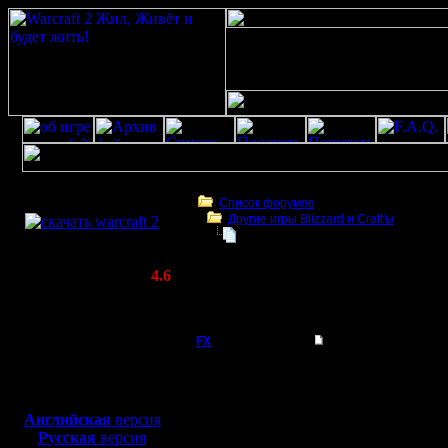
Скачать игру
бесплатно
Список форумов
Другие игры Blizzard и Craft'ы
WarCraft 2 COMBAT
Роскомнадзор ограничил доступ к
(Warcraft II BNE 2.02+)
Актуальная версия:
4.6
(февраль 2020)
Роскомнадзор ограничил доступ к сайту 
Совместимо с
Windows
FX
Роскомнадзор огран
XP/Vista/7/8/10
Роскомнадзор огранич
Боевой релиз, ~
40 Мб
Печально.
для игры по сети:
Роскомнадзор огранич
Английская
версия
Регистрация:
модификаций и ассетов
Русская
версия
15.8.06
причиной блокировки м