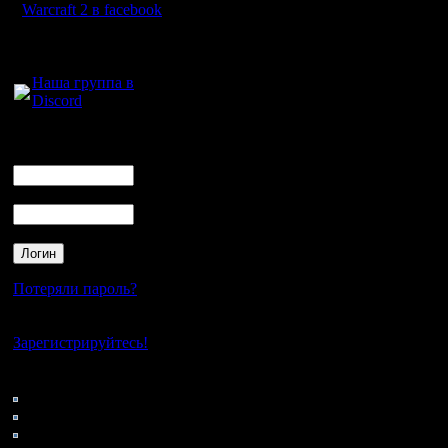
Warcraft 2 в facebook
Для голосового
общения:
Наша группа в
Discord
Логин
Ник
Пароль
Потеряли пароль?
Нет своего аккаунта?
Зарегистрируйтесь!
Кто на сайте
125: Гости
0: Пользователи
4121: Пользователи с