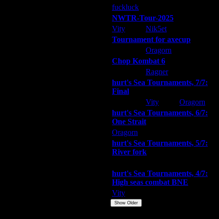
fuckluck
ARMilitar
Extasey
NWTR-Tour-2025
Vity
Nik5et
ARMilitar
Tournament for axecup
ARMilitar
Oragorn
Extasey
Chop Kombat 6
hurt
Ragner
Extasey
hurt's Sea Tournaments, 7/7:
Final
Extasey
Vity
Oragorn
hurt's Sea Tournaments, 6/7:
One Strait
Oragorn
ARMilitar
Extasey
hurt's Sea Tournaments, 5/7:
River fork
Extasey
ARMilitar
Doooda
hurt's Sea Tournaments, 4/7:
High seas combat BNE
Vity
ARMilitar
None
Show Older