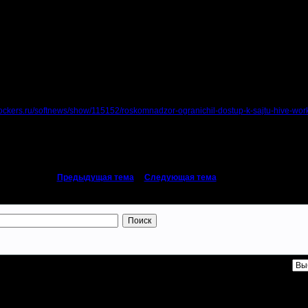
почвенное — достаточно проверить на сайте Роскомнадзора статью, на осн
к Hive Workshop.
х регионов отмечают, что у них сайт ещё открывается, но у абонентов пров
к ресурсу.
назвать хранилищем-каталогизатором полезных модов для игр Blizzard. Тут р
я игр разработчиков и многое другое. Отдельные группы пользователей Hive
rcs & Humans и Warcraft II на движке третьей части.
clockers.ru/softnews/show/115152/roskomnadzor-ogranichil-dostup-k-sajtu-hive-wor
«
Предыдущая тема
|
Следующая тема
»