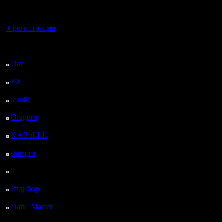
регистрацией
Вы гость здесь.
+ регистрация
Последний
посетитель:
Dar
: 25 Дней 10 ч. 39
м. назад
FX
: 97 Дней 18 ч. 11
м. назад
lesnik
: 130 Дней 20 ч.
29 м. назад
Oragorn
: 138 Дней 20
ч. 38 м. назад
KABuLLL
: 166 Дней
19 ч. 47 м. назад
starspro
: 191 Дней 7 ч.
21 м. назад
il
: 262 Дней 17 ч. 27
м. назад
Радибор
: 286 Дней 13
ч. 14 м. назад
Dark_Master
: 297
Дней 15 ч. 30 м. назад