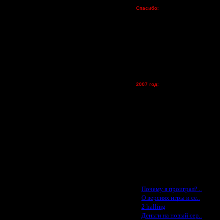
Пожертвования
Спасибо:
FX - $80 (домен)
Zelya - (турниры)
lesnik
Dar - (турниры)
Kagan - (турниры)
vova1 - (хостинг)
tolsty - (хостинг)
Oragorn - (хостинг)
2007 год:
Spbwar - $400
Jade -$100
MasterKsa - $60
Lisak -$52
Cocka - $50
Konstkl - $50
Ldir - $50
Gadzila - $20
Feature -$10
Последние статьи
·
Почему я проиграл? ..
·
О версиях игры и се..
·
2 halling
·
Деньги на новый сер..