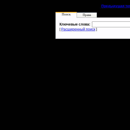
«
Предыдущая те
Поиск
Права
Ключевые слова:
[
Расширенный поиск
]
Warcraft 2 - скачать бесплатно русскую версию, warcraft 2 серве
- Генерация