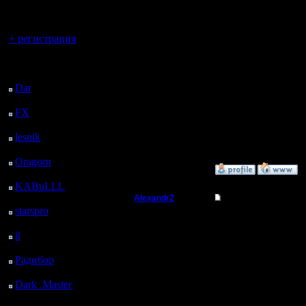
регистрацией
Например 
часто исп
Вы гость здесь.
+ регистрация
W и D ис
Последний
тоже испо
посетитель:
Dar
: 26 Дней 19 м.
назад
FX
: 98 Дней 7 ч. 51
[ Редактир
м. назад
lesnik
: 131 Дней 10 ч.
13:14 ]
9 м. назад
Oragorn
: 139 Дней 10
»
3.6.22 14:12
ч. 18 м. назад
KABuLLL
: 167 Дней
9 ч. 27 м. назад
AlexandrZ
Re: hp bars
starspro
: 191 Дней 21
Батрак
ну да на
ч. 1 м. назад
il
: 263 Дней 7 ч. 7 м.
согласен
назад
Регистрация:
11.1.18
Радибор
: 287 Дней 2
этого. на
Сообщений: 5
ч. 54 м. назад
Откуда:
Dark_Master
: 298
что это с
Дней 5 ч. 10 м. назад