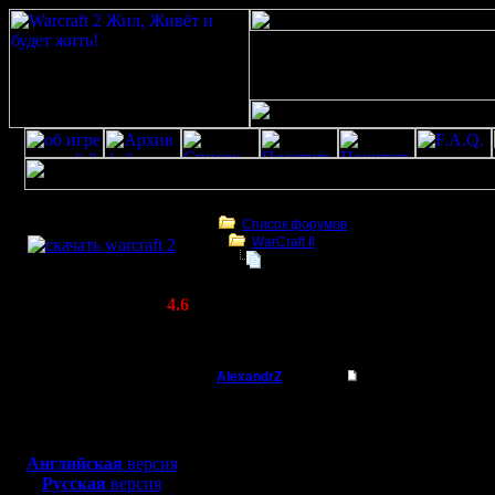
Скачать игру
бесплатно
Список форумов
WarCraft II
WarCraft 2 COMBAT
hp bars
(Warcraft II BNE 2.02+)
Актуальная версия:
4.6
(февраль 2020)
hp bars
Совместимо с
Windows
AlexandrZ
hp bars
XP/Vista/7/8/10
Батрак
Добрый д
Боевой релиз, ~
40 Мб
для игры по сети:
если в в
Регистрация:
Английская
версия
11.1.18
Русская
версия
полоски п
Сообщений: 5