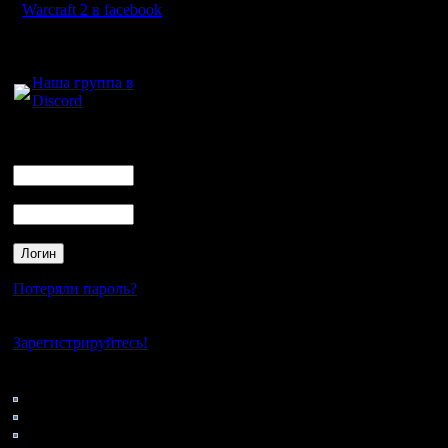
Warcraft 2 в facebook
до сруба
Для голосового
Впрочем,
общения:
Наша группа в
читом и о
Discord
очень нас
Логин
Ник
Двигать 
Пароль
такой воз
коде игр
Впрочем,
Потеряли пароль?
это сдела
Нет своего аккаунта?
Зарегистрируйтесь!
думаю вп
Кто на сайте
вопрос, к
162: Гости
0: Пользователи
другими 
4121: Пользователи с