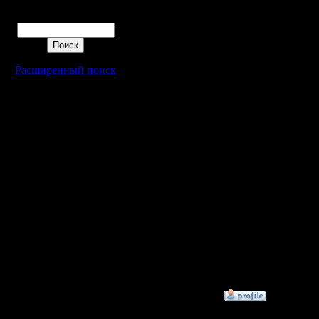
просто с 
Поиск
и мне он
там можн
Расширенный поиск
очередь 
было)) в
облегчени
джойстике
на клаве
стримы п
смотрел,
сыгрануть
нюансы 
»
11.6.22 00:51