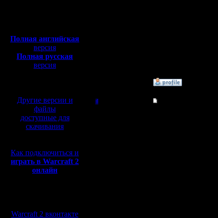
Откуда:
сделать в
Полная версия, ~
450
Мб
ли раскл
с музыкой и видео:
Полная английская
поменять
версия
Полная русская
на wasd,
версия
перевод от war2.ru на
базе перевода от СПК
»
30.5.22 12:24
Другие версии и
il
Re: hp bars
файлы
Добрый Админ
Приветст
доступные для
скачивания
Полоски 
Регистрация:
10.5.06
предусмо
Сообщений: 2471
Как подключиться и
Откуда:
играть в Warcraft 2
бы одноз
онлайн
Мы в социальных
Есть пол
сетях:
сколько 
Warcraft 2 вконтакте