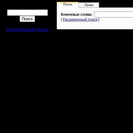
Поиск
Права
Поиск
Ключевые слова:
[
Расширенный поиск
]
Расширенный поиск
Warcraft 2 - скачать бесплатно русскую версию, warcraft 2 серве
- Генерация