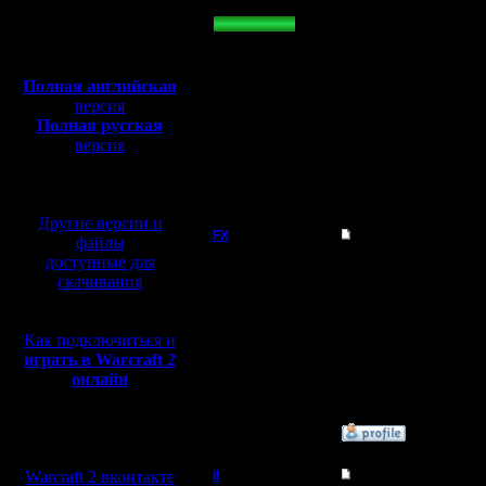
»
К светлому чипованному будущему
Полная версия, ~
450
14.29 % (1)
Мб
»
У меня примерно такой комп
с музыкой и видео:
0.00 % (0)
Полная английская
»
Покупайте, не останавливайтесь!
версия
0.00 % (0)
Полная русская
»
Выкинь свой калькулятор
версия
0.00 % (0)
перевод от war2.ru на
Всего голосов: 7
Всего проголосовало: 7
базе перевода от СПК
Другие версии и
FX
Re: Про "Современн
файлы
доступные для
OZakharskaya
- этот 
скачивания
Регистрация:
Как подключиться и
15.8.06
Сообщений: 395
играть в Warcraft 2
Откуда:
онлайн
»
16.10.16 01:03
Мы в социальных
сетях:
Warcraft 2 вконтакте
il
Re: Про "Современн