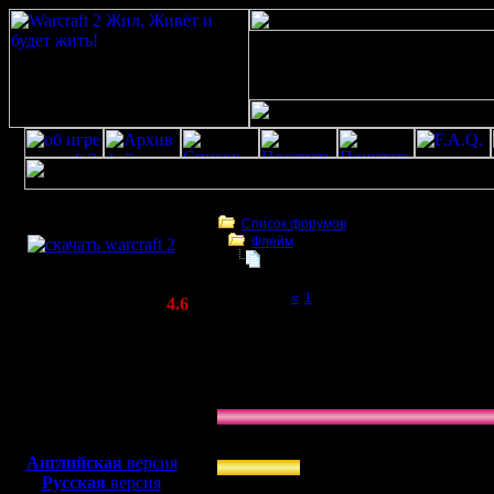
Скачать игру
бесплатно
Список форумов
Флейм
WarCraft 2 COMBAT
Про "Современные интернет-техн
(Warcraft II BNE 2.02+)
Page 2 of 2
«
1
[2]
Актуальная версия:
4.6
(февраль 2020)
Про "Современные интернет-технологии"
Совместимо с
Windows
Голосование: Ваше мнение по теме 'совр
XP/Vista/7/8/10
»
На кол 'оптимизаторов'
Боевой релиз, ~
40 Мб
71.43 % (5)
для игры по сети:
»
Мне пофигу
Английская
версия
Русская
версия
14.29 % (1)