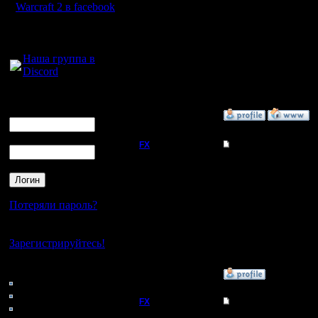
Warcraft 2 в facebook
Добрый Админ
FX, спасибо, удалил. 
спамерская ссылка бы
Для голосового
и не проверил.
общения:
Регистрация:
10.5.06
Наша группа в
Сообщений: 2471
Discord
Откуда:
Логин
Ник
»
16.10.16 14:26
Пароль
FX
Re: Про "Современн
Один мой знакомый про
complexity".
И еще "ну зависит от 
медленнее, чем долго
Регистрация:
Потеряли пароль?
сложнее оптимизирова
15.8.06
Сообщений: 395
Нет своего аккаунта?
Откуда:
Зарегистрируйтесь!
Кто на сайте
»
24.8.18 22:12
72: Гости
0: Пользователи
FX
Re: Про "Современн
4121: Пользователи с