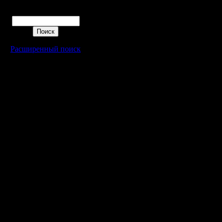
Поиск
Расширенный поиск
Warcraft 2 - скачать бесплатно русскую версию, warcraft 2 серве
- Генерация