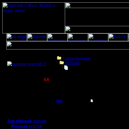
Скачать игру
бесплатно
Список форумов
История
WarCraft 2 COMBAT
Встреча на высш.уровне Черчилль
(Warcraft II BNE 2.02+)
Актуальная версия:
4.6
(февраль 2020)
Встреча на высш.уровне Черчилль, Рузве
Совместимо с
Сталин.
Windows
XP/Vista/7/8/10
N3r
Re: Встреча на выс
Захватчик
Гуд, Давайте-ка устрой
Боевой релиз, ~
40 Мб
мастерство. Это не вы
для игры по сети:
ты? Прикольно, длинны
Английская
версия
Регистрация:
Русская
версия
18.4.05