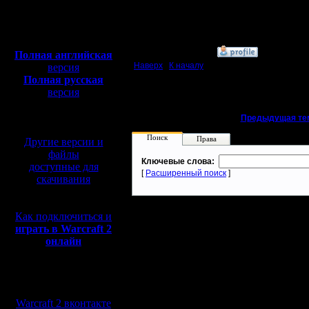
Сообщений: 62
Откуда:
Полная версия, ~
450
Мб
с музыкой и видео:
»
26.4.05 13:38
Полная английская
Наверх
|
К началу
версия
Полная русская
версия
перевод от war2.ru на
базе перевода от СПК
«
Предыдущая те
Поиск
Права
Другие версии и
файлы
Ключевые слова:
доступные для
[
Расширенный поиск
]
скачивания
Как подключиться и
играть в Warcraft 2
онлайн
Мы в социальных
сетях:
Warcraft 2 вконтакте