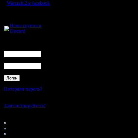
Warcraft 2 в facebook
Для голосового
общения:
Наша группа в
Discord
Логин
Ник
Пароль
Потеряли пароль?
Нет своего аккаунта?
Зарегистрируйтесь!
Кто на сайте
46: Гости
0: Пользователи
4121: Пользователи с