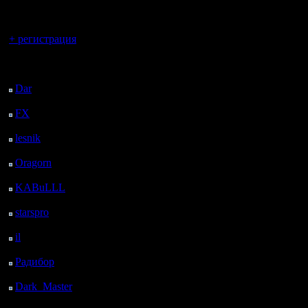
регистрацией
Вы гость здесь.
+ регистрация
Последний
посетитель:
Dar
: 27 Дней 18 ч. 26
м. назад
FX
: 100 Дней 1 ч. 58
м. назад
lesnik
: 133 Дней 4 ч.
16 м. назад
Oragorn
: 141 Дней 4
ч. 25 м. назад
KABuLLL
: 169 Дней
3 ч. 34 м. назад
starspro
: 193 Дней 15
ч. 8 м. назад
il
: 265 Дней 1 ч. 14 м.
назад
Радибор
: 288 Дней 21
ч. 1 м. назад
Dark_Master
: 299
Дней 23 ч. 17 м. назад