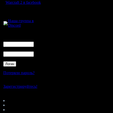
А я б ем
Warcraft 2 в facebook
поставил.
Для голосового
общения:
А он сказа
Наша группа в
Discord
Лучше б н
Логин
Мне б лег
Ник
Сдох от 
Пароль
оскорбле
растопта
бедный и
Потеряли пароль?
маленьки
Нет своего аккаунта?
:(
Зарегистрируйтесь!
Кто на сайте
265: Гости
0: Пользователи
4121: Пользователи с
Ну ты дал 