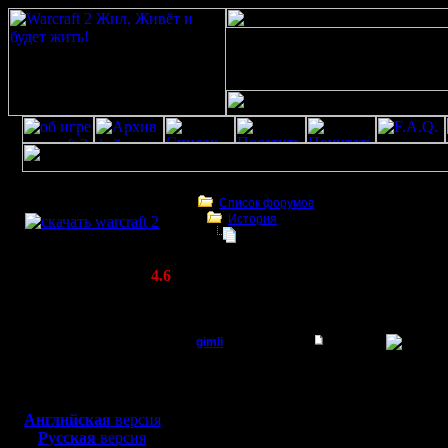
Скачать игру
бесплатно
Список форумов
История
WarCraft 2 COMBAT
Swamp: Ж:-(
(Warcraft II BNE 2.02+)
Актуальная версия:
4.6
(февраль 2020)
Swamp: Ж:-(
Совместимо с
Windows
Swamp: Ж
gimli
XP/Vista/7/8/10
Мастер
-=-=-=-=-
Боевой релиз, ~
40 Мб
для игры по сети:
=-=-=-=-=
Регистрация:
Английская
версия
13.6.05
Русская
версия
Сообщений: 477