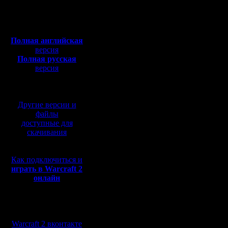
=-=-=-=-=
Откуда: Moscow
Полная версия, ~
450
=-
Мб
Дата: Tue
с музыкой и видео:
Полная английская
19:18:29
версия
Полная русская
Тема: Re
версия
перевод от war2.ru на
-=-=-=-=-
базе перевода от СПК
=-=-=-=-=
Другие версии и
файлы
=-=-=-=-=
доступные для
=-
скачивания
Как подключиться и
Обидно, б
играть в Warcraft 2
онлайн
Проигрыш
плохо...
Мы в социальных
сетях:
А он даже
Warcraft 2 вконтакте