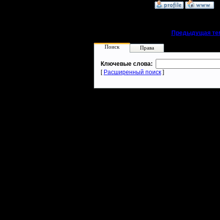
»
30.11.07 23:23
«
Предыдущая те
Поиск
Права
Ключевые слова:
[
Расширенный поиск
]
Warcraft 2 - скачать бесплатно русскую версию, warcraft 2 серве
- Генерация