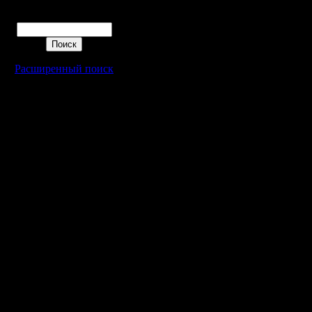
PRIVET
Поиск
P.S.На с
Расширенный поиск
пристават
вопросам
его Real 
инкогнито
А я люблю
уделал ...
P.S. Прав
ето был "
злюсь.
enstein