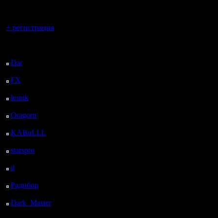
регистрацией
Запомни 
Вы гость здесь.
против то
+ регистрация
Бухой Lio
Последний
посетитель:
Dar
: 29 Дней 6 м.
назад
FX
: 101 Дней 7 ч. 38
м. назад
А ты ког
lesnik
: 134 Дней 9 ч.
56 м. назад
трезв?
Oragorn
: 142 Дней 10
---=StomP
ч. 5 м. назад
KABuLLL
: 170 Дней
9 ч. 14 м. назад
starspro
: 194 Дней 20
Бываю но 
ч. 48 м. назад
il
: 266 Дней 6 ч. 53 м.
Lion
назад
Радибор
: 290 Дней 2
ч. 40 м. назад
Dark_Master
: 301
4Stomp: Э
Дней 4 ч. 57 м. назад