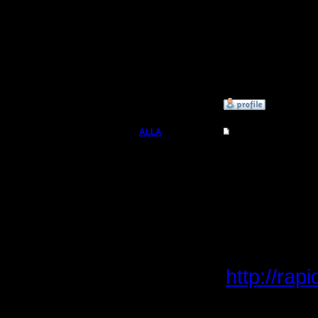
[ Редакти
--
»
31.8.06 02:53
ALLA
Re: Головоломка
Вождь
Цитата:
Регистрация:
23.11.05
Вот мое 
Сообщений: 111
Откуда: Москва
12, хз ка
http://rap