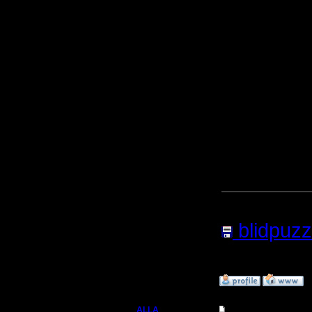
Похоже, э
можно по
карта заг
должна ст
(Кстати, 
лесопилк
Вот на вс
загружен
Прикреп
blidpuzz
Нажатий:
»
31.8.06 15:22
ALLA
Re: Головоломка