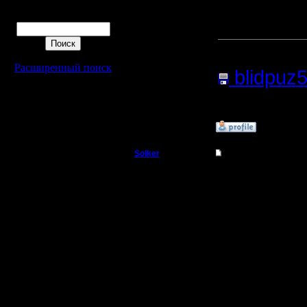
Я не поня
Поиск
весь этот
Регистрация:
19.8.05
Сообщений: 167
Прикреп
Откуда:
Расширенный поиск
blidpuz5
Нажатий:
»
31.8.06 02:39
Solker
Re: Головоломка
Полубог
SS в PCX
il посмот
Регистрация:
22.2.06
Sergey да
Сообщений: 395
Откуда:
Правила 
времени,