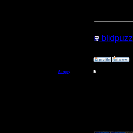
[ Редакти
Прикреп
blidpuz
Нажатий:
»
31.8.06 17:03
Sergey
Re: Головоломка
Владыка
Новая ве
Регистрация:
19.8.05
[ Редакти
Сообщений: 167
Откуда:
Прикреп