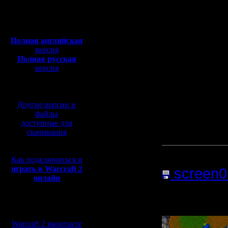
Откуда:
Полная версия, ~
450
Мб
Я тоже хо
с музыкой и видео:
Полная английская
слева-нап
версия
Полная русская
застрял 
версия
перевод от war2.ru на
вверх и д
базе перевода от СПК
начиная 
Другие версии и
(место, г
файлы
доступные для
Я иду по
скачивания
Прикреп
Как подключиться и
играть в Warcraft 2
screen0
онлайн
Нажатий:
Мы в социальных
сетях:
Warcraft 2 вконтакте