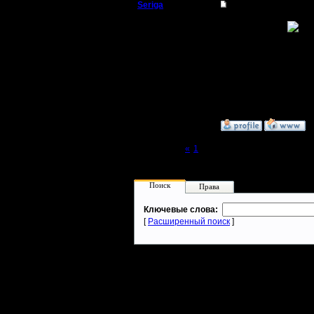
Seriga
Re: Головоломка
Командир
УЖАС
Регистрация:
8.4.10
Сообщений: 36
Откуда:
»
8.4.10 21:41
Page 2 of 2
«
1
[2]
Поиск
Права
Ключевые слова:
[
Расширенный поиск
]