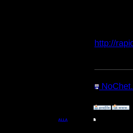
Лично я 
Вот мое 
12, хз ка
http://rap
[ Редакти
Прикреп
NoChet.
Нажатий:
»
31.8.06 02:50
ALLA
Re: Головоломка
Вождь
Цитата: