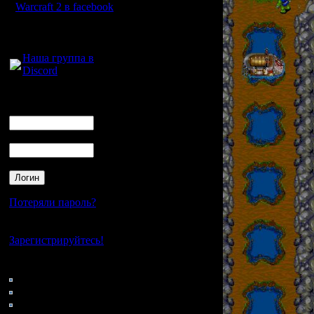
Warcraft 2 в facebook
Для голосового
общения:
Наша группа в
Discord
Логин
Ник
Пароль
Потеряли пароль?
Нет своего аккаунта?
Зарегистрируйтесь!
Кто на сайте
71: Гости
0: Пользователи
4121: Пользователи с