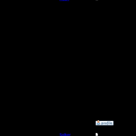
Вождь
Цитата:
Регистрация:
23.11.05
загрузил
Сообщений: 111
Откуда: Москва
стоить 60
при непр
самоунич
Во-во...
все полу
--
»
31.8.06 16:50
Solker
Re: Головоломка