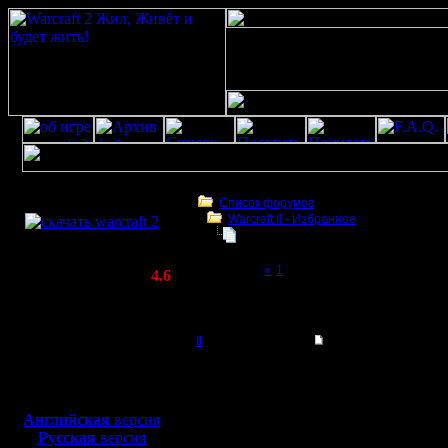
Скачать игру
бесплатно
Список форумов
Warсraft II - Избранное
WarCraft 2 COMBAT
Головоломка
(Warcraft II BNE 2.02+)
Page 2 of 2
«
1
[2]
Актуальная версия:
4.6
(февраль 2020)
Головоломка
Совместимо с
Windows
il
Re: Головоломка
XP/Vista/7/8/10
Добрый Админ
Не, по-мо
Боевой релиз, ~
40 Мб
для игры по сети:
использов
Регистрация:
Английская
версия
10.5.06
Русская
версия
Я делал п
Сообщений: 2471