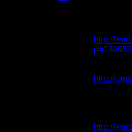
Полубог
il
Тоесть эт
Регистрация:
22.2.06
Следите 
Сообщений: 395
Откуда:
http://war
p=188952
ты проше
последни
http://rap
или влож
ЗЫ Если 
почитать 
http://war