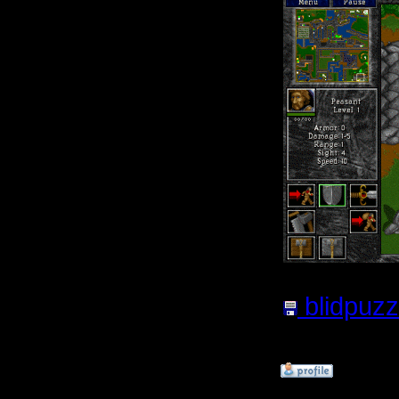
blidpuzzl
Нажатий:
»
31.8.06 22:51