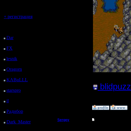
регистрацией
Вы гость здесь.
+ регистрация
Последний
посетитель:
Dar
: 24 Дней 21 ч. 43
м. назад
FX
: 97 Дней 5 ч. 15
м. назад
lesnik
: 130 Дней 7 ч.
33 м. назад
Oragorn
: 138 Дней 7
ч. 42 м. назад
KABuLLL
: 166 Дней
blidpuz
6 ч. 51 м. назад
starspro
: 190 Дней 18
Нажатий:
ч. 25 м. назад
il
: 262 Дней 4 ч. 30 м.
назад
»
31.8.06 00:48
Радибор
: 286 Дней 17
м. назад
Sergey
Re: Головоломка
Dark_Master
: 297
Дней 2 ч. 34 м. назад
Владыка