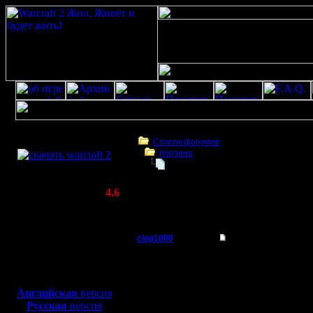
Скачать игру
бесплатно
Список форумов
Корзина
WarCraft 2 COMBAT
куплю лицензионный ключ
(Warcraft II BNE 2.02+)
Актуальная версия:
4.6
(февраль 2020)
куплю лицензионный ключ
Совместимо с
Windows
clop1000
куплю лицензионны
XP/Vista/7/8/10
Батрак
продайте кто если ест
Боевой релиз, ~
40 Мб
icq 322003903
для игры по сети:
Регистрация:
Английская
версия
15.9.07
Русская
версия
Сообщений: 1