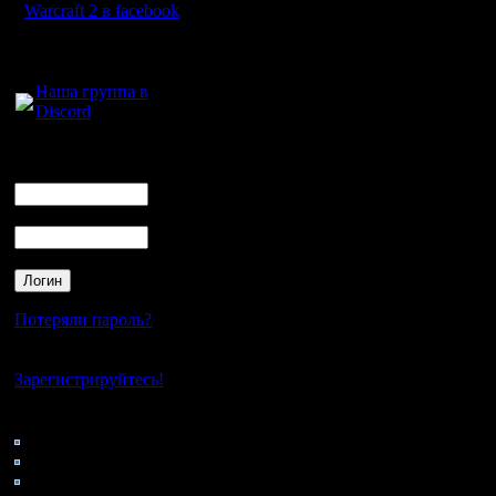
Warcraft 2 в facebook
Для голосового
общения:
Наша группа в
Discord
Логин
Ник
Пароль
Потеряли пароль?
Нет своего аккаунта?
Зарегистрируйтесь!
Кто на сайте
153: Гости
0: Пользователи
4121: Пользователи с