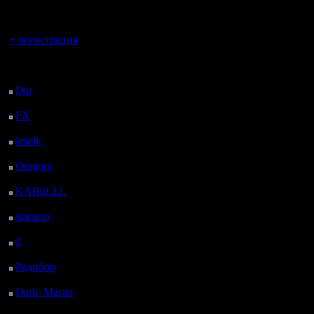
регистрацией
Вы гость здесь.
+ регистрация
Последний
посетитель:
Dar
: 25 Дней 20 ч. 50
м. назад
FX
: 98 Дней 4 ч. 22
м. назад
lesnik
: 131 Дней 6 ч.
40 м. назад
Oragorn
: 139 Дней 6
ч. 49 м. назад
KABuLLL
: 167 Дней
5 ч. 58 м. назад
starspro
: 191 Дней 17
ч. 32 м. назад
il
: 263 Дней 3 ч. 38 м.
назад
Радибор
: 286 Дней 23
ч. 25 м. назад
Dark_Master
: 298
Дней 1 ч. 41 м. назад