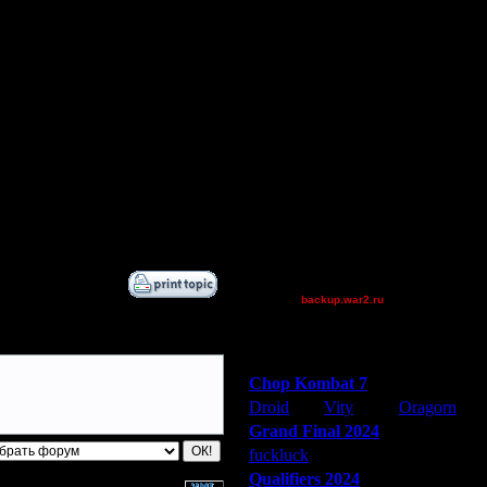
JuggerNot24
boogie 1s
Slow-witted
boogiemaster
Остальные игроки
Дата
AA.GreenGoblin
19.9.07 23:51
Becks
22.9.07 16:26
Jordan4385
22.9.07 18:13
Pangster2015
23.9.07 12:45
23.9.07 13:46
Theboy
XuRnT[z]
[TD]Wargasm
backup.war2.ru
Остальные игроки
Победители турниров
Chop Kombat 7
Droid
Vity
Oragorn
Grand Final 2024
fuckluck
Extasey
ARMilitar
Qualifiers 2024