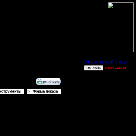
Статус Battle.Net
Расширенный статус
Обновить
server.war2.ru
gow~~~~
FaT~PiG
Wax-on
нструменты
Форма показа
Victorcicea
TWN-cancel
COMPS no A|R
Droid
Bigfoot7
XDaVsterX
TEST