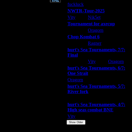
fuckluck
ARMilitar
Extasey
NWTR-Tour-2025
Vity
Nik5et
ARMilitar
Tournament for axecup
ARMilitar
Oragorn
Extasey
Chop Kombat 6
hurt
Ragner
Extasey
hurt's Sea Tournaments, 7/7:
Final
Extasey
Vity
Oragorn
hurt's Sea Tournaments, 6/7:
One Strait
Oragorn
ARMilitar
Extasey
hurt's Sea Tournaments, 5/7:
River fork
Extasey
ARMilitar
Doooda
hurt's Sea Tournaments, 4/7:
High seas combat BNE
Vity
ARMilitar
None
Show Older