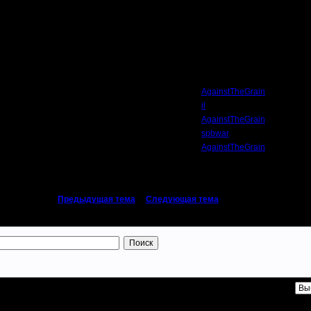
Автор
AgainstTheGrain
il
AgainstTheGrain
spbwar
AgainstTheGrain
«
Предыдущая тема
|
Следующая тема
»