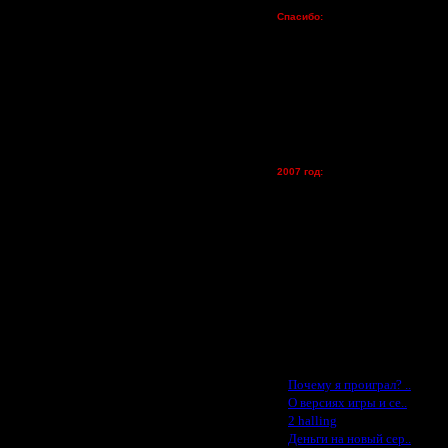
Пожертвования
Спасибо:
FX - $80 (домен)
Zelya - (турниры)
lesnik
Dar - (турниры)
Kagan - (турниры)
vova1 - (хостинг)
tolsty - (хостинг)
Oragorn - (хостинг)
2007 год:
Spbwar - $400
Jade -$100
MasterKsa - $60
Lisak -$52
Cocka - $50
Konstkl - $50
Ldir - $50
Gadzila - $20
Feature -$10
Последние статьи
·
Почему я проиграл? ..
·
О версиях игры и се..
·
2 halling
·
Деньги на новый сер..