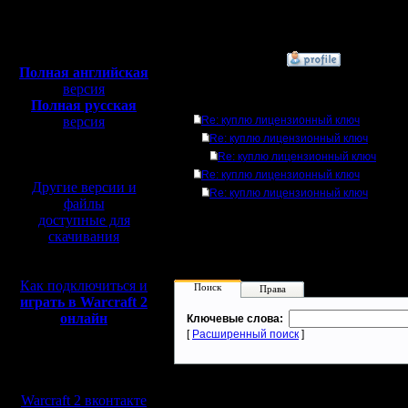
Откуда:
Полная версия, ~
450
Мб
с музыкой и видео:
»
19.9.07 18:58
Полная английская
версия
Ответов
Полная русская
версия
Re: куплю лицензионный ключ
перевод от war2.ru на
Re: куплю лицензионный ключ
базе перевода от СПК
Re: куплю лицензионный ключ
Re: куплю лицензионный ключ
Другие версии и
Re: куплю лицензионный ключ
файлы
доступные для
скачивания
Как подключиться и
Поиск
Права
играть в Warcraft 2
онлайн
Ключевые слова:
[
Расширенный поиск
]
Мы в социальных
сетях:
Warcraft 2 вконтакте