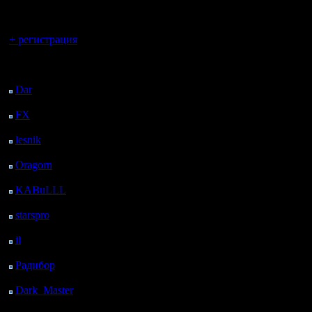
регистрацией
Вы гость здесь.
+ регистрация
Последний
посетитель:
Dar
: 24 Дней 10 ч. 35
м. назад
FX
: 96 Дней 18 ч. 7
м. назад
lesnik
: 129 Дней 20 ч.
25 м. назад
Oragorn
: 137 Дней 20
ч. 34 м. назад
KABuLLL
: 165 Дней
19 ч. 43 м. назад
starspro
: 190 Дней 7 ч.
17 м. назад
il
: 261 Дней 17 ч. 23
м. назад
Радибор
: 285 Дней 13
ч. 10 м. назад
Dark_Master
: 296
Дней 15 ч. 26 м. назад