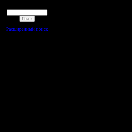
Поиск
Расширенный поиск
Warcraft 2 - скачать бесплатно русскую версию, warcraft 2 серве
- Генерация