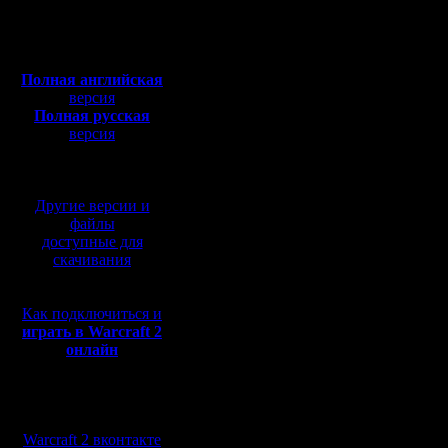
Откуда:
сайт или 
Полная версия, ~
450
Мб
полно лю
с музыкой и видео:
Полная английская
на постн
версия
Полная русская
plz
версия
перевод от war2.ru на
И еще в 
базе перевода от СПК
сервер ст
Другие версии и
иногда в
файлы
доступные для
проходит
скачивания
тормозов
Как подключиться и
раз в чат
играть в Warcraft 2
онлайн
зайти на
про какой
Мы в социальных
Но я тогд
сетях:
Warcraft 2 вконтакте