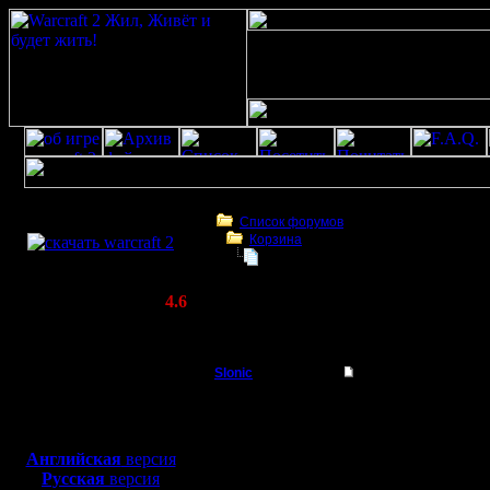
Скачать игру
бесплатно
Список форумов
Корзина
WarCraft 2 COMBAT
Помогите разобраться с лагом
(Warcraft II BNE 2.02+)
Актуальная версия:
4.6
(февраль 2020)
Помогите разобраться с лагом
Совместимо с
Windows
Slonic
Помогите разобрать
XP/Vista/7/8/10
Пехотинец
Зачастую 
Боевой релиз, ~
40 Мб
для игры по сети:
в баттл н
Регистрация:
Английская
версия
24.9.07
Русская
версия
0 games, 
Сообщений: 13