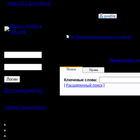
разобрат
Warcraft 2 в facebook
Для голосового
»
14.11.07 22:52
общения:
Наша группа в
Ответов
Discord
Re: Помогите разобраться с лагом
Логин
Ник
Пароль
«
Предыдущая те
Поиск
Права
Ключевые слова:
[
Расширенный поиск
]
Потеряли пароль?
Нет своего аккаунта?
Зарегистрируйтесь!
Кто на сайте
44: Гости
0: Пользователи
4121: Пользователи с