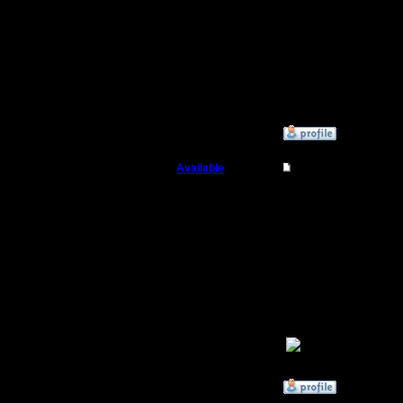
бывает д
использов
показало
ниче ... 
»
4.5.09 10:27
Available
Re: Humans vs Orcs
Военный Вождь
255/4=63
одного це
Регистрация:
7.1.08
рядомтус
Сообщений: 208
Откуда: Санкт-
Петербург
хорошая 
»
9.5.09 23:27