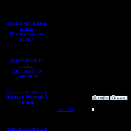
Откуда: Москва
они на р
Полная версия, ~
450
Мб
против б
с музыкой и видео:
Полная английская
Может ав
версия
Полная русская
(как у ме
версия
перевод от war2.ru на
базе перевода от СПК
И можно 
Другие версии и
проспонс
файлы
доступные для
нового п
скачивания
близарда
Как подключиться и
играть в Warcraft 2
»
11.4.08 19:06
онлайн
dimon222
Re: Humans vs Orcs
Мы в социальных
Владыка
Нет, Бли
сетях:
Warcraft 2 вконтакте