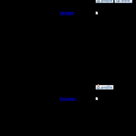
»
12.4.08 02:52
ORA600
Re: Humans vs Orcs
Батрак
А мне ка
подкорре
Регистрация:
2.4.08
Первое, ч
Сообщений: 10
Откуда:
- это сде
сплеш дам
в каком-т
»
29.4.09 10:20
Diplomat
Re: Humans vs Orcs
Владыка
Интересн
пересчит
Регистрация:
11.12.07
замедлен
Сообщений: 181
Откуда: Ukraine