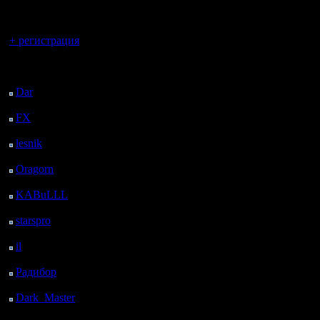
наиболее
регистрацией
лишь нез
Вы гость здесь.
+ регистрация
паладдин
Последний
уменьшит
посетитель:
постройк
Dar
: 27 Дней 17 ч. 51
м. назад
огр-мага
FX
: 100 Дней 1 ч. 23
м. назад
при этом
lesnik
: 133 Дней 3 ч.
41 м. назад
от тактик
Oragorn
: 141 Дней 3
ч. 50 м. назад
дисбалла
KABuLLL
: 169 Дней
2 ч. 59 м. назад
исчезает.
starspro
: 193 Дней 14
На некот
ч. 33 м. назад
il
: 265 Дней 39 м.
некоторы
назад
Радибор
: 288 Дней 20
люди и т
ч. 26 м. назад
Dark_Master
: 299
преимуще
Дней 22 ч. 42 м. назад