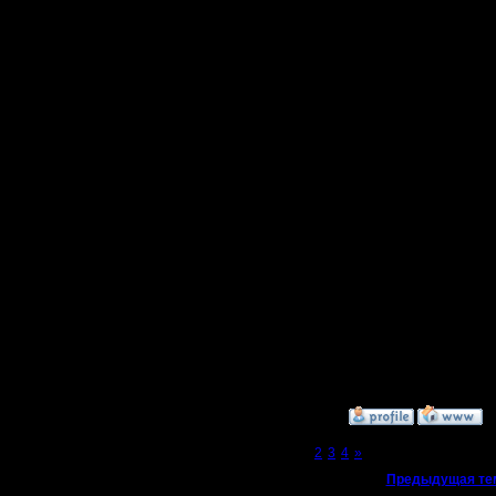
слабее че
Сообщений: 477
Откуда: Moscow
некоторы
сильнее..
людей пр
баланс. А
уже инте
Пользоват
но зато н
Кто там у
на тест.
»
13.5.09 13:57
Page 1 of 4
[1]
2
3
4
»
«
Предыдущая те