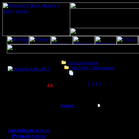
Скачать игру
бесплатно
Список форумов
Warcraft II - Образование
WarCraft 2 COMBAT
Humans vs Orcs
(Warcraft II BNE 2.02+)
Page 1 of 4
[1]
2
3
4
»
Актуальная версия:
4.6
(февраль 2020)
Humans vs Orcs
Совместимо с
Windows
hvanch
Humans vs Orcs
XP/Vista/7/8/10
Батрак
Всем при
Боевой релиз, ~
40 Мб
для игры по сети:
Я тут зад
Регистрация:
Английская
версия
7.4.08
Русская
версия
добавить
Сообщений: 9