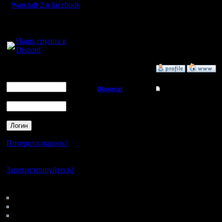
вар2.
Регистрация:
Warcraft 2 в facebook
11.2.05
Сообщений: 353
Откуда:
Для голосового
--
общения:
Наша группа в
Do You kn
Discord
Логин
»
11.4.08 22:16
Ник
Diplomat
Re: Humans vs Orcs
Пароль
Владыка
Выпуск ч
Близзард 
Регистрация:
11.12.07
Сообщений: 181
Потеряли пароль?
Откуда: Ukraine
Сбалланс
Нет своего аккаунта?
Зарегистрируйтесь!
трудно.
Для откры
Кто на сайте
55: Гости
проблема
0: Пользователи
4121: Пользователи с