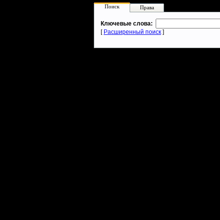
Поиск
Права
Ключевые слова:
[
Расширенный поиск
]
Warcraft 2 - скачать бесплатно русскую версию, warcraft 2 серве
- Генерация