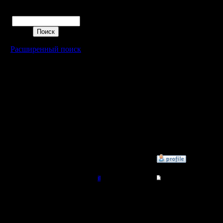
высочайш
Поиск
магов.
Фактичес
Расширенный поиск
перебалл
возможна,
необходи
[ Редакти
11.4.08 20
»
11.4.08 22:25
il
Re: Humans vs Orcs
Добрый Админ
Да, мног
чего бы т
Регистрация:
10.5.06