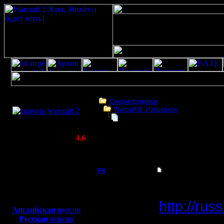
Скачать игру
бесплатно
Список форумов
Warсraft II - Избранное
WarCraft 2 COMBAT
Купил внешний IP
(Warcraft II BNE 2.02+)
Актуальная версия:
4.6
(февраль 2020)
Купил внешний IP
Совместимо с
Windows
FX
Купил внешний IP
XP/Vista/7/8/10
Нашел се
Боевой релиз, ~
40 Мб
для игры по сети:
http://rus
Английская
версия
Регистрация:
Русская
версия
15.8.06
Купил там