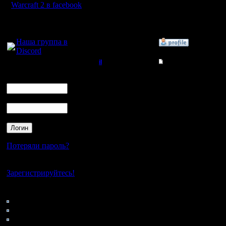
летает. а
Warcraft 2 в facebook
неиграбе
Для голосового
общения:
Наша группа в
»
2.2.11 03:42
Discord
il
Re: Купил внешний I
Логин
Добрый Админ
интересна
Ник
возьму на
Пароль
Регистрация:
10.5.06
хотя не 
Сообщений: 2471
Откуда:
внешний 
отклика-
Потеряли пароль?
сможет у
Нет своего аккаунта?
Зарегистрируйтесь!
видимо си
Кто на сайте
от тебя и
56: Гости
0: Пользователи
впн это д
4121: Пользователи с