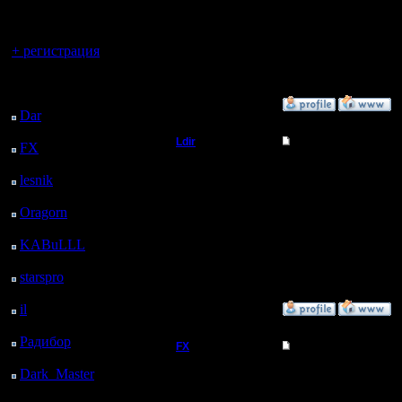
регистрацией
Других об
А ип от а
Вы гость здесь.
+ регистрация
помог бы 
Последний
посетитель:
»
5.2.11 00:18
Dar
: 25 Дней 1 ч. 44
м. назад
Ldir
Re: Купил внешний I
FX
: 97 Дней 9 ч. 16
м. назад
Админ
мда, инт
lesnik
: 130 Дней 11 ч.
34 м. назад
Регистрация:
Oragorn
: 138 Дней 11
25.2.05
ч. 43 м. назад
--
Сообщений: 1017
KABuLLL
: 166 Дней
Откуда:
Н.Новгород
Warcraft 
10 ч. 52 м. назад
starspro
: 190 Дней 22
ч. 26 м. назад
il
: 262 Дней 8 ч. 31 м.
»
5.2.11 04:19
назад
Радибор
: 286 Дней 4
FX
Re: Купил внешний I
ч. 18 м. назад
Dark_Master
: 297
Сервис в
Дней 6 ч. 35 м. назад