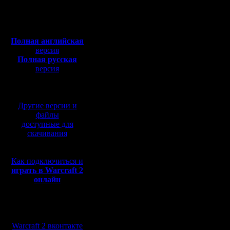
Сообщений: 395
Откуда:
предоста
Полная версия, ~
450
Мб
VPN.
с музыкой и видео:
Полная английская
Стоит 75 
версия
Полная русская
А у моег
версия
перевод от war2.ru на
AKADO: П
базе перевода от СПК
адреса - 
Другие версии и
ежемесяч
файлы
доступные для
плата - 9
скачивания
Как подключиться и
Конечно 
играть в Warcraft 2
онлайн
трафик ид
вот зашел
Мы в социальных
захостил 
сетях:
Warcraft 2 вконтакте