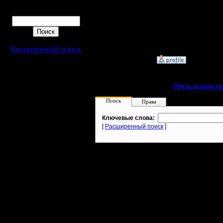
правда у
Регистрация:
Поиск
15.8.06
Может ещ
Сообщений: 395
Откуда:
есть? я н
Расширенный поиск
»
13.4.13 04:05
«
Предыдущая те
Поиск
Права
Ключевые слова:
[
Расширенный поиск
]
Warcraft 2 - скачать бесплатно русскую версию, warcraft 2 серве
- Генерация