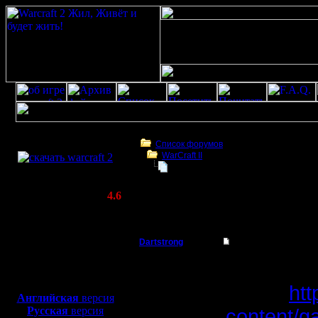
Скачать игру
бесплатно
Список форумов
WarCraft II
WarCraft 2 COMBAT
Шахматы Варкрафт2
(Warcraft II BNE 2.02+)
Актуальная версия:
4.6
(февраль 2020)
Шахматы Варкрафт2
Совместимо с
Windows
Dartstrong
Шахматы Варкрафт
XP/Vista/7/8/10
Командир
Вот погу
Боевой релиз, ~
40 Мб
для игры по сети:
карту:
htt
Регистрация:
Английская
версия
23.3.10
Русская
версия
content/g
Сообщений: 32