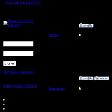
Warcraft 2 в facebook
Для голосового
Это симво
общения:
Наша группа в
Discord
»
27.3.10 15:45
Логин
Seriga
Re: Шахматы Варк
Ник
Командир
Прикольн
Пароль
Регистрация:
8.4.10
Сообщений: 36
Откуда:
Потеряли пароль?
»
8.4.10 21:23
Нет своего аккаунта?
Зарегистрируйтесь!
Dartstrong
Re: Шахматы Варк
Кто на сайте
Командир
короче ни
209: Гости
0: Пользователи
Регистрация:
4121: Пользователи с
23.3.10