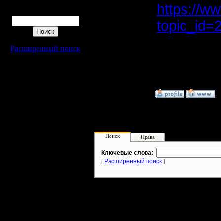
https://w
Поиск
topic_id
Расширенный поиск
Там нужн
WarEmpir
»
15.10.23 08:38
Поиск
Права
Ключевые слова:
[
Расширенный поиск
]