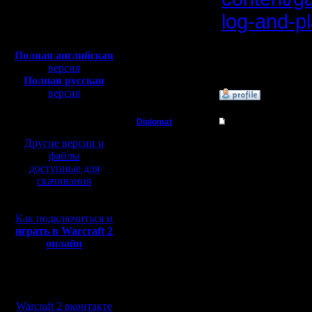
Откуда: Москва
log-and-p
Полная версия, ~
450
Мб
Стало инт
с музыкой и видео:
Полная английская
скиньте 
версия
Полная русская
версия
»
27.3.10 08:41
перевод от war2.ru на
базе перевода от СПК
Diplomat
Re: Шахматы Варк
Владыка
Другие версии и
"Я конечн
файлы
не кажет
доступные для
Регистрация:
скачивания
11.12.07
"карта д
Сообщений: 181
Откуда: Ukraine
Как подключиться и
играть в Warcraft 2
И наконе
онлайн
принадле
Мы в социальных
не к Вар2
сетях:
очевидны
Warcraft 2 вконтакте