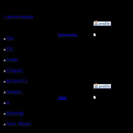
регистрацией
Сообщений: 32
Откуда: Москва
Вы гость здесь.
+ регистрация
»
12.4.10 22:39
Последний
посетитель:
Dartstrong
Re: Шахматы Варк
Dar
: 25 Дней 21 ч. 35
м. назад
Командир
Блин, туп
FX
: 98 Дней 5 ч. 7 м.
назад
Регистрация:
lesnik
: 131 Дней 7 ч.
23.3.10
24 м. назад
Сообщений: 32
Откуда: Москва
Oragorn
: 139 Дней 7
ч. 34 м. назад
KABuLLL
: 167 Дней
6 ч. 43 м. назад
»
1.5.10 01:50
starspro
: 191 Дней 18
ч. 17 м. назад
sfinx
Re: Шахматы Варк
il
: 263 Дней 4 ч. 22 м.
Пехотинец
На шахма
назад
Радибор
: 287 Дней 9
м. назад
Регистрация:
Dark_Master
: 298
4.5.13
в теме и
Сообщений: 22
Дней 2 ч. 25 м. назад
Откуда: