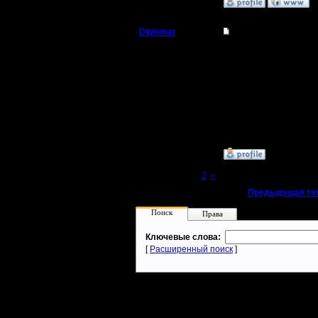
»
25.1.12 01:34
Diplomat
Re: Объявляю себя
Владыка
Ага. Особенно на карт
ресурсах, отличающихс
"Та не смеши людэй, ба
Регистрация:
11.12.07
Сообщений: 181
Откуда: Ukraine
»
25.1.12 02:08
Page 1 of 2
[1]
2
»
«
Предыдущая те
Поиск
Права
Ключевые слова:
[
Расширенный поиск
]