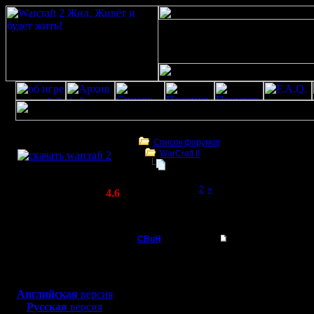
Скачать игру
бесплатно
Список форумов
WarCraft II
WarCraft 2 COMBAT
Объявляю себя чемпионом вселе
(Warcraft II BNE 2.02+)
Page 1 of 2
[1]
2
»
Актуальная версия:
4.6
(февраль 2020)
Объявляю себя чемпионом вселенной.
Совместимо с
Windows
CBuH
Объявляю себя чем
XP/Vista/7/8/10
Админ
Я, СВиН, чемпион все
Боевой релиз, ~
40 Мб
Я готов победить любо
Условия: никаких евен
для игры по сети:
Регистрация:
Трепещите, нубы! Я, 
Английская
версия
9.9.08
на поединок! Никакие 
Русская
версия
Сообщений: 491
могущество!