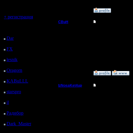
регистрацией
»
17.1.12 23:33
Вы гость здесь.
+ регистрация
CBuH
Re: Объявляю себя
Последний
Админ
Я воткнул казарму меж
посетитель:
было возможности доб
Dar
: 28 Дней 8 ч. 43
м. назад
Регистрация:
9.9.08
FX
: 100 Дней 16 ч. 15
Сообщений: 491
м. назад
Откуда:
lesnik
: 133 Дней 18 ч.
33 м. назад
Oragorn
: 141 Дней 18
»
18.1.12 01:14
ч. 42 м. назад
KABuLLL
: 169 Дней
IzNosaKet4up
Re: Объявляю себя
17 ч. 51 м. назад
starspro
: 194 Дней 5 ч.
Командир
Свин, на этой лиричес
25 м. назад
жанра забанить всех по
il
: 265 Дней 15 ч. 31
Регистрация:
[ Редактировано IzNosa
м. назад
10.2.11
Радибор
: 289 Дней 11
Сообщений: 57
ч. 18 м. назад
Откуда: Dark
Dark_Master
: 300
Portal
Дней 13 ч. 34 м. назад