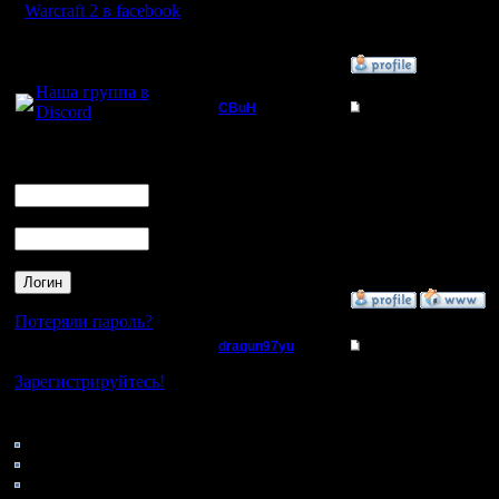
Откуда:
Warcraft 2 в facebook
Для голосового
»
17.1.12 19:26
общения:
Наша группа в
CBuH
Re: Объявляю себя
Discord
Админ
Это барак в голде и в
Логин
Ник
Регистрация:
9.9.08
Пароль
Сообщений: 491
Откуда:
»
17.1.12 20:03
Потеряли пароль?
dragun97yu
Re: Объявляю себя
Нет своего аккаунта?
Пехотинец
Зарегистрируйтесь!
Э-э... не понял
Кто на сайте
Регистрация:
117: Гости
12.12.10
Сообщений: 25
0: Пользователи
Откуда:
4121: Пользователи с