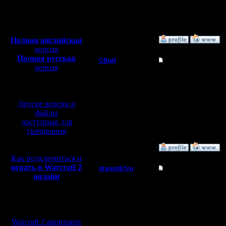
Откуда:
Сомневаетесь?
Полная версия, ~
450
Мб
[ Редактировано CBuH в
с музыкой и видео:
Полная английская
»
16.1.12 03:29
версия
Полная русская
CBuH
Re: Объявляю себя
версия
Админ
перевод от war2.ru на
Устрашающие скринш
- против авайла
базе перевода от СПК
Регистрация:
[ Редактировано CBuH в
Другие версии и
9.9.08
Сообщений: 491
[ Редактировано CBuH в
файлы
Откуда:
доступные для
скачивания
»
16.1.12 03:47
Как подключиться и
играть в Warcraft 2
dragun97yu
Re: Объявляю себя
онлайн
Пехотинец
Как бы хорошо, поздра
скриншоте? Вируз совс
Мы в социальных
Регистрация:
сетях:
12.12.10
Сообщений: 25
Warcraft 2 вконтакте