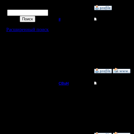
Поиск
»
24.1.12 23:01
il
Re: Объявляю себя
Добрый Админ
ага, забанить всех, кт
Расширенный поиск
Регистрация:
10.5.06
Сообщений: 2471
Откуда:
»
25.1.12 00:32
CBuH
Re: Объявляю себя
Админ
Зачем банить? Я ж че
Регистрация:
9.9.08
Сообщений: 491
Откуда: