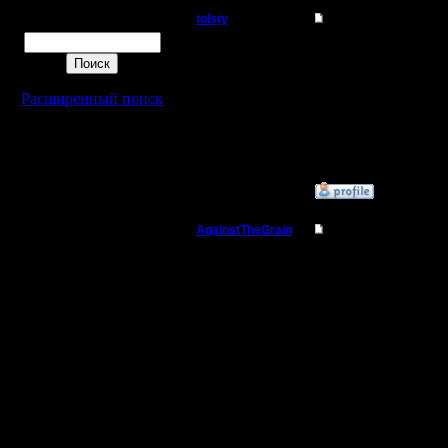
tolsty
Re: Для фана
Поиск
Полубог
Нет, и эт
САМОГО I
Регистрация:
Расширенный поиск
13.5.14
разыграли
Сообщений: 855
Откуда:
»
14.7.15 23:19
AgainstTheGrain
Re: Для фана
Полубог
19:43 - т
законнект
Регистрация:
9.8.05
))
Сообщений: 355
Откуда: Москва
--
I'll mantai