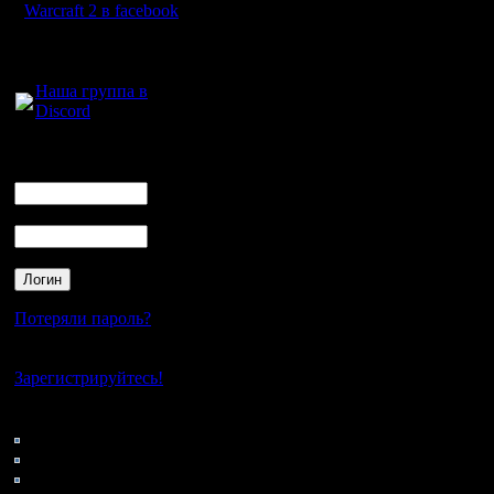
il, сильно
Warcraft 2 в facebook
expansion
Для голосового
общения:
portal) - 
Наша группа в
Discord
maze (или
т.д. Вопр
Логин
Ник
наборе н
Пароль
хороших 
И еще: у
остались
Потеряли пароль?
историю,
Нет своего аккаунта?
какого-то
Зарегистрируйтесь!
популярны
Кто на сайте
144: Гости
'Blizzard
0: Пользователи
4121: Пользователи с
было, де