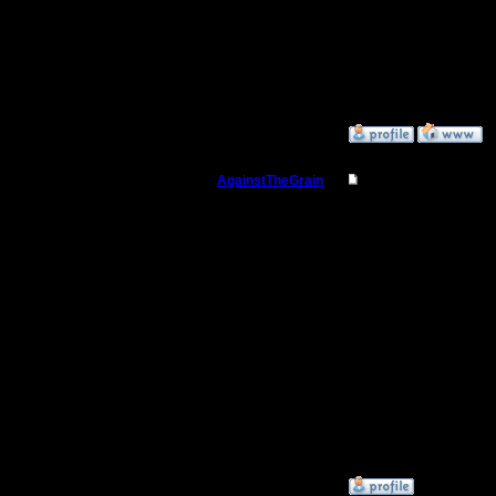
среду?
Регистрация:
10.5.06
Я в принц
Сообщений: 2471
Откуда:
среду мог
»
14.7.15 15:04
AgainstTheGrain
Re: Для фана
Полубог
Давай за
сегодня у
Регистрация:
9.8.05
потом, г
Сообщений: 355
Откуда: Москва
начнут по
--
I'll mantai
»
14.7.15 14:38