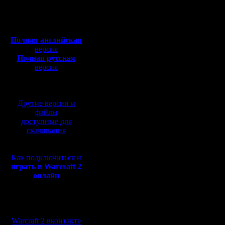
Откуда: Москва
чего )) И..
Полная версия, ~
450
Мб
Кстати, к
с музыкой и видео:
Полная английская
игры? И, 
версия
Полная русская
записи (т
версия
перевод от war2.ru на
игры бы п
базе перевода от СПК
помню ещ
Другие версии и
показал э
файлы
доступные для
глаза не 
скачивания
удасться 
Как подключиться и
самому п
играть в Warcraft 2
онлайн
например,
Мы в социальных
сетях:
Warcraft 2 вконтакте