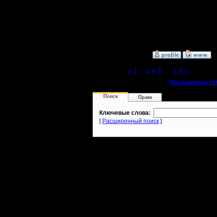
[ Редактир
10:58 ]
»
8.7.15 11:57
Page 6 of 8
«
1
...
3
4
5
[6]
7
8
»
«
Предыдущая те
Поиск
Права
Ключевые слова:
[
Расширенный поиск
]
Warcraft 2 - скачать бесплатно русскую версию, warcraft 2 серве
- Генерация