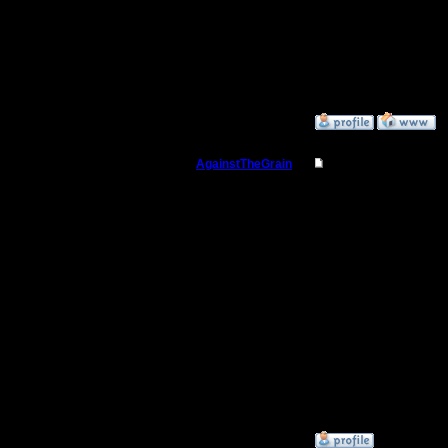
агитирова
сейчас? Ч
выключен
»
13.7.15 21:58
AgainstTheGrain
Re: Для фана
Полубог
il сегодн
рабочий в
Регистрация:
9.8.05
вечером.
Сообщений: 355
Откуда: Москва
нибудь в
--
I'll mantai
»
13.7.15 21:50