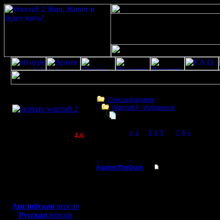
Скачать игру
бесплатно
Список форумов
Warсraft II - Избранное
WarCraft 2 COMBAT
Для фана
(Warcraft II BNE 2.02+)
Page 6 of 8
«
1
...
3
4
5
[6]
7
8
»
Актуальная версия:
4.6
(февраль 2020)
Для фана
Совместимо с
Windows
AgainstTheGrain
Re: Для фана
XP/Vista/7/8/10
Полубог
Не говори
Боевой релиз, ~
40 Мб
для игры по сети:
некоторы
Регистрация:
Английская
версия
9.8.05
Русская
версия
теперь 'p
Сообщений: 355