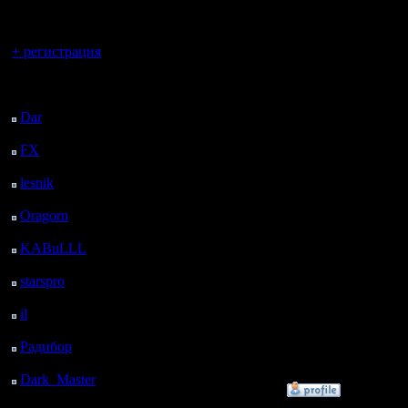
регистрацией
карты, н
Вы гость здесь.
достойны
+ регистрация
из любоп
Последний
посетитель:
минимум)
Dar
: 25 Дней 15 ч. 19
м. назад
интересн
FX
: 97 Дней 22 ч. 51
м. назад
возможно
lesnik
: 131 Дней 1 ч. 9
дыхание?
м. назад
Oragorn
: 139 Дней 1
сайте Axol
ч. 18 м. назад
KABuLLL
: 167 Дней
помню.
27 м. назад
starspro
: 191 Дней 12
ч. 1 м. назад
il
: 262 Дней 22 ч. 6 м.
--
назад
Радибор
: 286 Дней 17
I'll mantai
ч. 53 м. назад
Dark_Master
: 297
»
14.7.15 23:46
Дней 20 ч. 10 м. назад