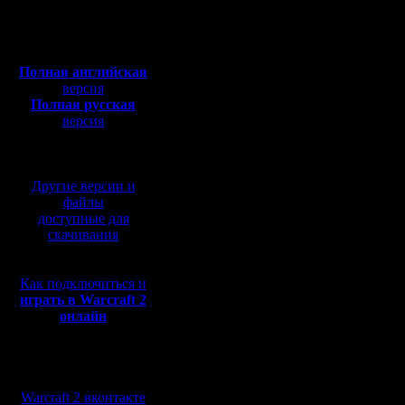
Откуда:
Это успех
Полная версия, ~
450
Мб
с музыкой и видео:
Полная английская
Спасибо, 
версия
Полная русская
место не 
версия
перевод от war2.ru на
соперник
базе перевода от СПК
полуфина
Другие версии и
файлы
доступные для
Кстати, 
скачивания
первом т
Как подключиться и
сыграть 
играть в Warcraft 2
онлайн
u8t3io3p/
Рагнер, с
Мы в социальных
против Т
сетях:
Warcraft 2 вконтакте