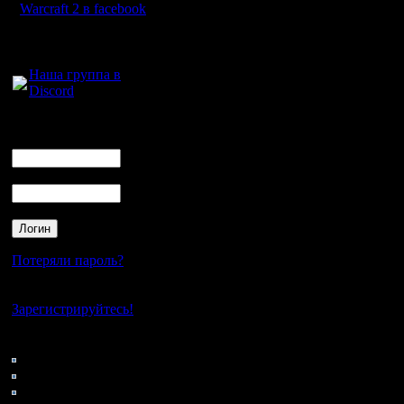
Интересн
Warcraft 2 в facebook
получитьс
Для голосового
общения:
опытный и
Наша группа в
Discord
крепкий 
Логин
Ник
Ох, блин,
Пароль
сообрази
надо был
поместит
Потеряли пароль?
сетки. К
Нет своего аккаунта?
нам побе
Зарегистрируйтесь!
проще.
Кто на сайте
106: Гости
0: Пользователи
4121: Пользователи с
[ Редакт