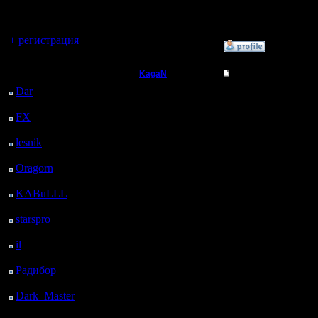
регистрацией
11.12.17 2
Вы гость здесь.
+ регистрация
»
11.12.17 18:50
Последний
KagaN
Re: Обсуждение Ту
посетитель:
Dar
: 24 Дней 21 ч. 37
Полубог
Вот и пр
м. назад
FX
: 97 Дней 5 ч. 9 м.
буржуйск
Регистрация:
назад
2.11.16
lesnik
: 130 Дней 7 ч.
мне когд
Сообщений: 564
27 м. назад
Откуда:
участвова
Oragorn
: 138 Дней 7
ч. 36 м. назад
KABuLLL
: 166 Дней
6 ч. 45 м. назад
Участвова
starspro
: 190 Дней 18
ч. 19 м. назад
ошибаюсь
il
: 262 Дней 4 ч. 24 м.
назад
почти вс
Радибор
: 286 Дней 11
м. назад
Призовой
Dark_Master
: 297
сформиро
Дней 2 ч. 28 м. назад