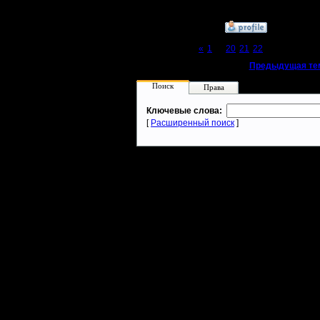
»
16.2.18 00:14
Page 23 of 23
«
1
...
20
21
22
[23]
«
Предыдущая те
Поиск
Права
Ключевые слова:
[
Расширенный поиск
]
Warcraft 2 - скачать бесплатно русскую версию, warcraft 2 серве
- Генерация