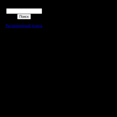
что в пр
Поиск
попасть о
достаточ
Расширенный поиск
первый т
Нам с Ра
попались
Serist102
судя по 
игры, мож
топовым 
тоже счи
игроком)