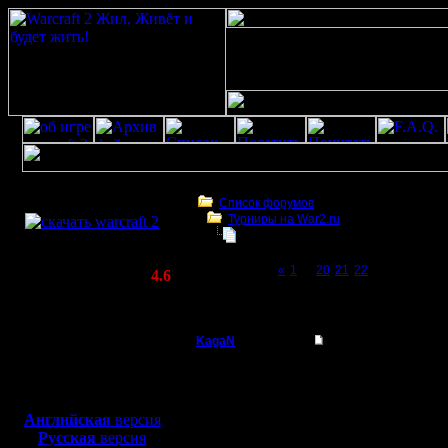
Скачать игру
бесплатно
Список форумов
Турниры на War2.ru
WarCraft 2 COMBAT
Обсуждение Турниров
(Warcraft II BNE 2.02+)
Page 23 of 23
«
1
...
20
21
22
[23]
Актуальная версия:
4.6
(февраль 2020)
Обсуждение Турниров
Совместимо с
Windows
KagaN
Re: Обсуждение Ту
XP/Vista/7/8/10
Полубог
Цитата:
Боевой релиз, ~
40 Мб
для игры по сети:
Регистрация:
Английская
версия
2.11.16
Русская
версия
Тем не м
Сообщений: 564