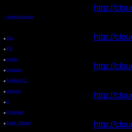
регистрацией
http://cl
Вы гость здесь.
+ регистрация
il:
Последний
посетитель:
http://cl
Dar
: 28 Дней 8 ч. 49
м. назад
FX
: 100 Дней 16 ч. 21
м. назад
Kagan:
lesnik
: 133 Дней 18 ч.
http://cl
38 м. назад
Oragorn
: 141 Дней 18
ч. 48 м. назад
KABuLLL
: 169 Дней
Oragorn:
17 ч. 57 м. назад
starspro
: 194 Дней 5 ч.
http://cl
31 м. назад
il
: 265 Дней 15 ч. 36
м. назад
Радибор
: 289 Дней 11
Radibor:
ч. 23 м. назад
http://cl
Dark_Master
: 300
Дней 13 ч. 39 м. назад