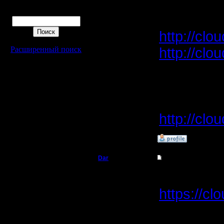
Поиск
Ragner:
http://cl
Расширенный поиск
http://cl
(новое)
RusArmy:
http://cl
»
15.1.17 14:47
Dar
Re: Ресурсы игроков
Полубог
Вот моя 
https://c
Регистрация:
21.7.16
Сообщений: 449
Откуда:
Махачкала