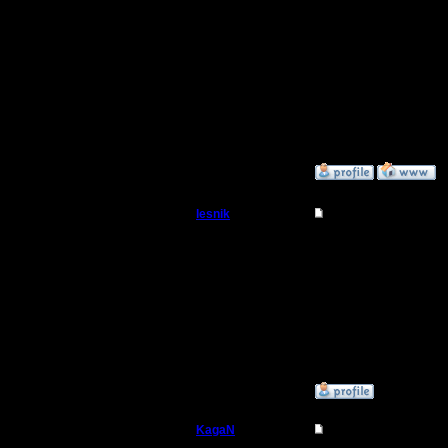
Откуда: Санкт-
Петербург
(нашёл в
относител
[ Редакти
»
31.1.17 18:40
lesnik
Re: Ресурсы игроков
Полубог
Хе-хе, от
блин.
Регистрация:
4.12.16
Сообщений: 448
Откуда:
*.wir туд
»
31.1.17 23:21
KagaN
Re: Ресурсы игроков