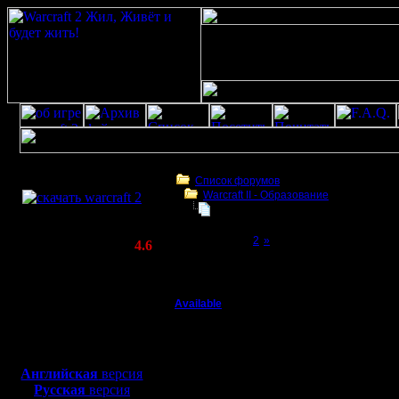
Скачать игру
бесплатно
Список форумов
Warcraft II - Образование
WarCraft 2 COMBAT
Ресурсы игроков. Реплеи Warvid и
(Warcraft II BNE 2.02+)
Page 1 of 2
[1]
2
»
Актуальная версия:
4.6
(февраль 2020)
Ресурсы игроков. Реплеи Warvid и прочие
Совместимо с
Windows
Available
Ресурсы игроков. Реп
XP/Vista/7/8/10
Военный Вождь
Делимся 
Боевой релиз, ~
40 Мб
для игры по сети:
своими и
Регистрация:
Английская
версия
7.1.08
Русская
версия
полезнос
Сообщений: 208