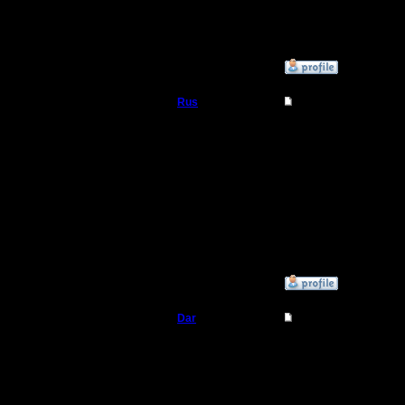
интересно
первого 
»
1.2.17 12:24
Rus
Re: Ресурсы игроков
Полубог
Ага, пыта
ночам , 
Регистрация:
3.12.16
Сообщений: 314
Откуда:
Московская
область
»
1.2.17 12:42
Dar
Re: Ресурсы игроков
Полубог
Пересмот
Такой туп
Регистрация:
21.7.16