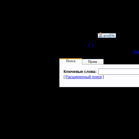
Проиграл
Сообщений: 449
Откуда:
Махачкала
наверно 
Сделаю д
»
2.2.17 14:52
Page 1 of 2
[1]
2
»
«
Пр
Поиск
Права
Ключевые слова:
[
Расширенный поиск
]
Warcraft 2 - скачать бесплатно русскую версию, warcraft 2 серве
- Генерация