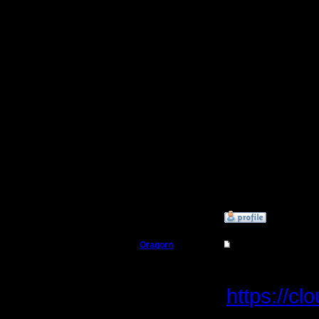
Блин, толь
не High, 
High late
"лаг"
Low laten
"лаг"
а "кракоз
Ещё лучше
»
18.1.17 16:54
Oragorn
Re: Ресурсы игроков
Полубог
Прошу об
https://c
Регистрация:
14.10.13
Сообщений: 914