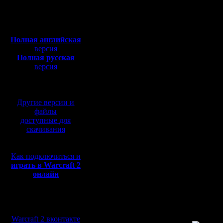
Откуда: Санкт-
Петербург
Полная версия, ~
450
Мб
Подключа
с музыкой и видео:
Полная английская
другие по
версия
Полная русская
облачный
версия
перевод от war2.ru на
ссылки.
базе перевода от СПК
Другие версии и
Первое с
файлы
доступные для
мере пос
скачивания
информа
Как подключиться и
Просьба 
играть в Warcraft 2
онлайн
актуальн
Мы в социальных
Надеюсь 
сетях:
Warcraft 2 вконтакте