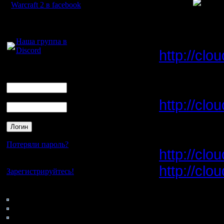
всех
Warcraft 2 в facebook
Для голосового
общения:
Alex_Trick
Наша группа в
Discord
http://cl
Логин
Ник
Available:
Пароль
http://cl
Dar:
Потеряли пароль?
http://cl
Нет своего аккаунта?
http://cl
Зарегистрируйтесь!
(чемпион
Кто на сайте
85: Гости
0: Пользователи
4121: Пользователи с
Droid