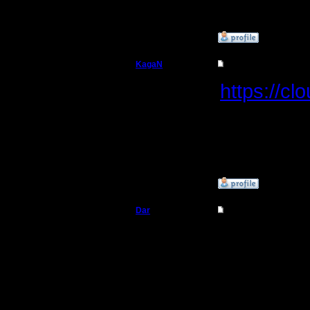
»
16.1.17 10:03
KagaN
Re: Ресурсы игроков
Полубог
https://c
Регистрация:
2.11.16
Сообщений: 564
Откуда:
»
18.1.17 14:16
Dar
Re: Ресурсы игроков
Полубог
Может кт
включают
Регистрация:
21.7.16
игре?
Сообщений: 449
Откуда:
Махачкала