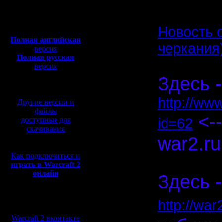
Откуда:
Полная версия, ~
450
Мб
Новость 
с музыкой и видео:
Полная английская
черкания
версия
Полная русская
версия
перевод от war2.ru на
Здесь -
базе перевода от СПК
http://ww
Другие версии и
файлы
<--
доступные для
id=62
скачивания
war2.ru
Как подключиться и
Спасибо, 
играть в Warcraft 2
онлайн
Здесь -
Мы в социальных
http://wa
сетях:
Warcraft 2 вконтакте