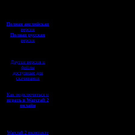
Откуда: Киев
маги - эт
Полная версия, ~
450
Мб
штука.Но
с музыкой и видео:
Полная английская
заметил,ч
версия
Полная русская
строю.Пр
версия
перевод от war2.ru на
мои игры 
базе перевода от СПК
целом.Об
Другие версии и
тира,ста
файлы
доступные для
на огров-
скачивания
все.Иног
Как подключиться и
приличия
играть в Warcraft 2
онлайн
прокляты
заклинан
Мы в социальных
и на этом
сетях:
Warcraft 2 вконтакте