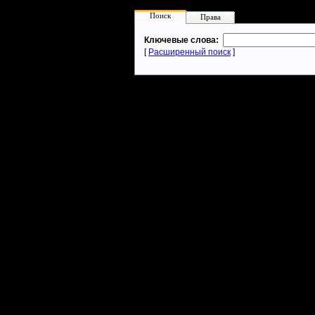
Поиск
Права
Ключевые слова:
[
Расширенный поиск
]
Warcraft 2 - скачать бесплатно русскую версию, warcraft 2 серве
- Генерация