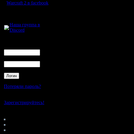
связанна
Warcraft 2 в facebook
них зака
Для голосового
общения:
в том,чт
Наша группа в
Discord
роботу D
эффектив
Логин
Ник
сторон я
Пароль
распреде
площе мн
сожалени
Потеряли пароль?
китайско
Нет своего аккаунта?
сколько д
Зарегистрируйтесь!
ЗМП?3х3
Кто на сайте
109: Гости
То что я 
0: Пользователи
4121: Пользователи с
центр де