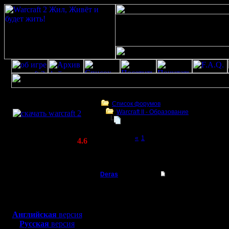
Скачать игру
бесплатно
Список форумов
Warcraft II - Образование
WarCraft 2 COMBAT
Заклинания Массового Поражени
(Warcraft II BNE 2.02+)
Page 2 of 2
«
1
[2]
Актуальная версия:
4.6
(февраль 2020)
Заклинания Массового Поражения(ЗМП)
Совместимо с
Windows
Deras
Заклинания Массов
XP/Vista/7/8/10
Захватчик
Доброй н
Боевой релиз, ~
40 Мб
для игры по сети:
в варик 
Регистрация:
Английская
версия
13.8.16
Русская
версия
менее те
Сообщений: 79