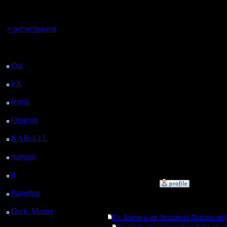
регистрацией
припадет
Вы гость здесь.
угол здан
+ регистрация
чтобы це
Последний
посетитель:
центр зд
Dar
: 28 Дней 13 ч. 51
м. назад
кастую н
FX
: 100 Дней 21 ч. 23
м. назад
кликнул к
lesnik
: 133 Дней 23 ч.
центром 
41 м. назад
Oragorn
: 141 Дней 23
хочется у
ч. 50 м. назад
KABuLLL
: 169 Дней
вопросы 
22 ч. 59 м. назад
starspro
: 194 Дней 10
подтянуть
ч. 33 м. назад
il
: 265 Дней 20 ч. 39
м. назад
»
19.11.17 03:23
Радибор
: 289 Дней 16
ч. 26 м. назад
Ответов
Dark_Master
: 300
Re: Заклинания Массового Поражения
Дней 18 ч. 42 м. назад