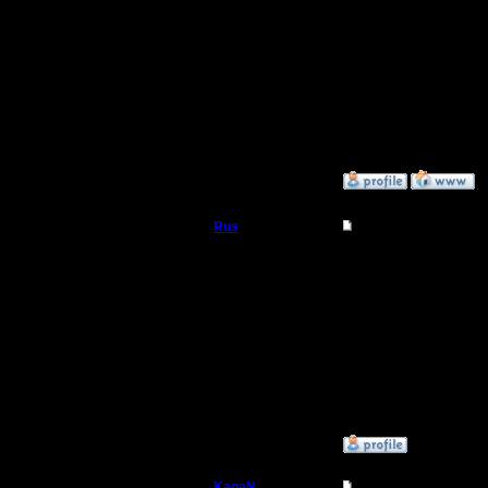
Каган, с твоим перехо
Регистрация:
11.2.07
Очень правильно делае
Сообщений: 191
Откуда:
Цитата:
Круто... но есть такое 
А вот тут согласен. См
»
22.11.17 13:54
Rus
Re: HSC hum/orc vs 
Полубог
Конечно правильно, бу
основе комбикорма.
Регистрация:
3.12.16
Сообщений: 314
Откуда:
Московская
область
»
22.11.17 23:17
KagaN
Re: HSC hum/orc vs 