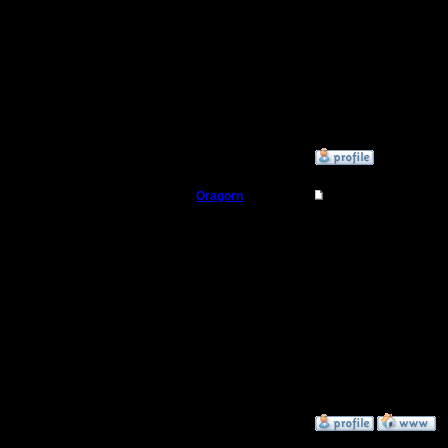
И буржуйские и наши 
Буржуйский это не тол
Наши турниры нужны д
Регистрация:
21.7.16
Сообщений: 449
Откуда:
Махачкала
»
23.11.17 13:40
Oragorn
Re: HSC hum/orc vs 
Полубог
Цитата:
Это вот ОТКУДА.
Регистрация:
14.10.13
Хех, это один из клип
Сообщений: 914
По-моему, это одно из 
Откуда: Санкт-
Цитата:
Петербург
Хех, жаль в таком слу
Вперёд паровоза не бе
а прикол слишком изве
»
23.11.17 16:39