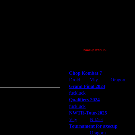
AA.GreenGoblin
Jordan4385
Pangster2015
QuilKs
Theboy
Victorcicea
[TD]Wargasm
backup.war2.ru
Остальные игроки
Победители турниров
Chop Kombat 7
Droid
Vity
Oragorn
Grand Final 2024
fuckluck
Extasey
ARMilitar
Qualifiers 2024
fuckluck
ARMilitar
Extasey
NWTR-Tour-2025
Vity
Nik5et
ARMilitar
Tournament for axecup
ARMilitar
Oragorn
Extasey