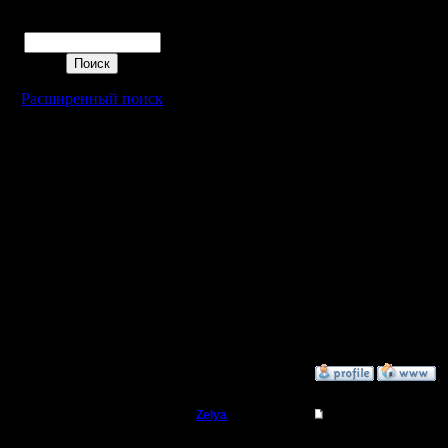
Полубог
Поиск
Цитата:
Самый хороший вариант
Регистрация:
недели. А иначе не к
14.10.13
По-ощущениям, лично д
Сообщений: 914
определённую волну, ч
Расширенный поиск
Откуда: Санкт-
Цитата:
Петербург
тех кто любит мять ти
Что за модные буржуйс
Каган, с твоим перехо
Цитата:
Это же круто!
Круто... но есть такое 
Цитата:
Если сумеешь опередит
этом турнире
не, Спб не мой уровен
сильнейшему земляку 
[ Редактировано Oragor
»
22.11.17 09:16
Zelya
Re: HSC hum/orc vs 
Владыка
Цитата: