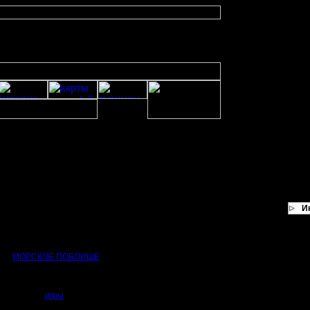
 декабря 22-00 по Мск
я 22-00 по Мск
И
orc турнир | 9 декабря 22-00 по Мск
щее
МОРСКОЕ ПОБОИЩЕ
!
на карте HSC classic.
 состоять из одного хумана и одного орка. Турнир, как вы уже наверное дога
мой, ежжи,
игры
.