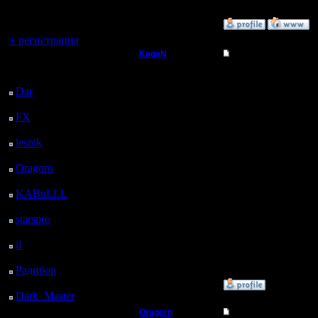
регистрацией
[ Редактировано Oragor
»
22.11.17 01:49
Вы гость здесь.
+ регистрация
KagaN
Re: HSC hum/orc vs 
Последний
Полубог
Цитата:
посетитель:
Dar
: 27 Дней 13 ч. 57
Пресыщенности турни
м. назад
Регистрация:
2.11.16
Турниров много не быв
FX
: 99 Дней 21 ч. 29
Сообщений: 564
регулярные кланвары р
м. назад
Откуда:
сражаться.
lesnik
: 132 Дней 23 ч.
46 м. назад
Цитата:
Oragorn
: 140 Дней 23
8 декабря последний 
ч. 56 м. назад
KABuLLL
: 168 Дней
Это же круто!
23 ч. 5 м. назад
Цитата:
starspro
: 193 Дней 10
ч. 39 м. назад
Ох, это ещё и буржуйск
il
: 264 Дней 20 ч. 44
Если сумеешь опередит
м. назад
этом турнире.
Радибор
: 288 Дней 16
ч. 31 м. назад
»
22.11.17 02:59
Dark_Master
: 299
Дней 18 ч. 47 м. назад
Oragorn
Re: HSC hum/orc vs 