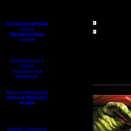
Откуда:
Скорость:
EF | Even faster.
Полная версия, ~
450
Мб
Призы:
с музыкой и видео:
Полная английская
1е место: по 20 долл
версия
2е место: по 10 долл
Полная русская
версия
перевод от war2.ru на
Система:
базе перевода от СПК
Все раунды: BO1, до 
Финал: BO3, серия игр
Другие версии и
Команды:
файлы
1. H4ZARD/Slon - "EJJI
доступные для
2. Cel/RusArmy - "TAH
скачивания
3. Oragorn/Ragner - "F
4. ViTy/AngryNewb
Прикрепленный к со
Как подключиться и
играть в Warcraft 2
онлайн
Мы в социальных
сетях:
Warcraft 2 вконтакте