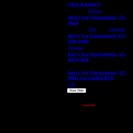
Chop Kombat 6
hurt
Ragner
Extasey
hurt's Sea Tournaments, 7/7:
Final
Extasey
Vity
Oragorn
hurt's Sea Tournaments, 6/7:
One Strait
Oragorn
ARMilitar
Extasey
hurt's Sea Tournaments, 5/7:
River fork
Extasey
ARMilitar
Doooda
hurt's Sea Tournaments, 4/7:
High seas combat BNE
Vity
ARMilitar
None
Show Older
Пожертвования
Спасибо:
FX - $80 (домен)
Zelya - (турниры)
lesnik
Dar - (турниры)
Kagan - (турниры)