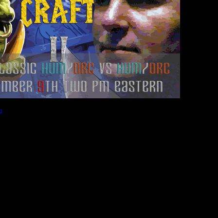
g
(Размер файла:
618.39
Кб; 681 Нажатий:)
hum/orc турнир | 9 декабря 22-00 по Мск
ься.
нв вообще-то. После него... хочешь ещё турнир?
рами нет ещё?
. Может я чего-то не понимаю?
___
ий турнир... точнее, для буржуев. Это всё объясняет.