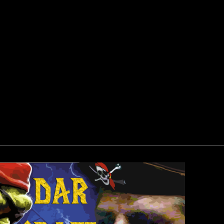
аров на игрока.
аров на игрока.
одной победы.
 до двух побед.
"
-SHAH"
angs of WH"
общению файл: