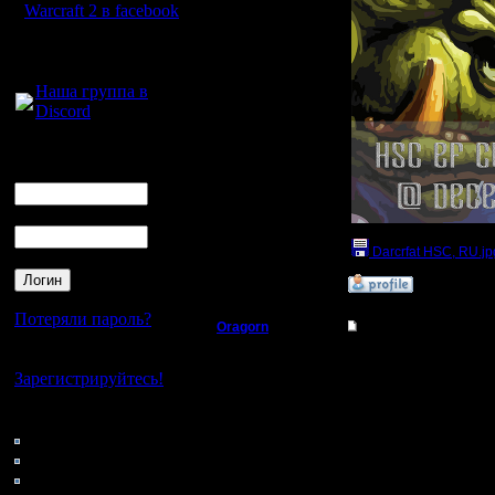
Warcraft 2 в facebook
Для голосового
общения:
Наша группа в
Discord
Логин
Ник
Пароль
Darcrfat HSC, RU.jp
»
22.11.17 01:44
Потеряли пароль?
Oragorn
Re: HSC hum/orc vs 
Нет своего аккаунта?
Полубог
KagaN. Опять торопиш
8 декабря последний ф
Зарегистрируйтесь!
Пресыщенности турни
Регистрация:
Кто на сайте
14.10.13
P.S. поправьте, ребят
133: Гости
Сообщений: 914
Откуда: Санкт-
__________________
0: Пользователи
Петербург
Ох, это ещё и буржуйск
4121: Пользователи с