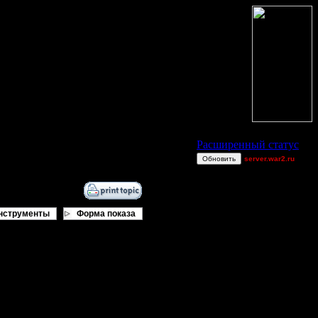
Статус Battle.Net
Расширенный статус
Обновить
server.war2.ru
gowefffffff
boogiemaster
Touchable[is]
нструменты
Форма показа
xbleedx
Bubb1e
van[z]
Jitter
miguelperu
дались, приурочен ко дню
XuRnT[z]
Остальные игроки