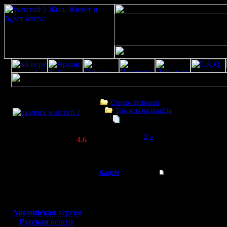
Скачать игру
бесплатно
Список форумов
Турниры на War2.ru
WarCraft 2 COMBAT
HSC hum/orc vs hum/orc турнир | 9
(Warcraft II BNE 2.02+)
Page 1 of 2
[1]
2
»
Актуальная версия:
4.6
(февраль 2020)
HSC hum/orc vs hum/orc турнир | 9 декабр
Совместимо с
Windows
KagaN
HSC hum/orc vs hum/
XP/Vista/7/8/10
Полубог
Грядёт самое настоя
Боевой релиз, ~
40 Мб
Командный 2х2 турнир 
для игры по сети:
Регистрация:
Каждая команда должна
Английская
версия
2.11.16
рождения нашей люби
Русская
версия
Сообщений: 564