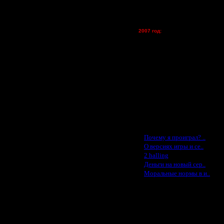
vova1 - (хостинг)
tolsty - (хостинг)
Oragorn - (хостинг)
2007 год:
Spbwar - $400
Jade -$100
MasterKsa - $60
Lisak -$52
Cocka - $50
льный (например, ФНВ), и плюс
Konstkl - $50
учил нас что нужно постоянно
Ldir - $50
Gadzila - $20
Feature -$10
Последние статьи
·
Почему я проиграл? ..
·
О версиях игры и се..
·
2 halling
·
Деньги на новый сер..
·
Моральные нормы в и..
анс на успешное выступление на