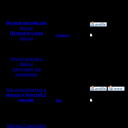
Сообщений: 395
Полная версия, ~
450
Откуда:
Мб
с музыкой и видео:
Полная английская
»
18.6.19 02:44
версия
Полная русская
Oragorn
Re: Шансы на побед
версия
перевод от war2.ru на
Полубог
Я так понимаю, что "п
базе перевода от СПК
зависит от игроков и 
Регистрация:
Другие версии и
14.10.13
файлы
Сообщений: 914
Откуда: Санкт-
доступные для
Петербург
скачивания
»
18.6.19 12:29
Как подключиться и
играть в Warcraft 2
онлайн
Dar
Re: Шансы на побед
Полубог
Лично для меня рожден
застраиваться. Убежат
Мы в социальных
сетях:
Регистрация:
Warcraft 2 вконтакте
21.7.16