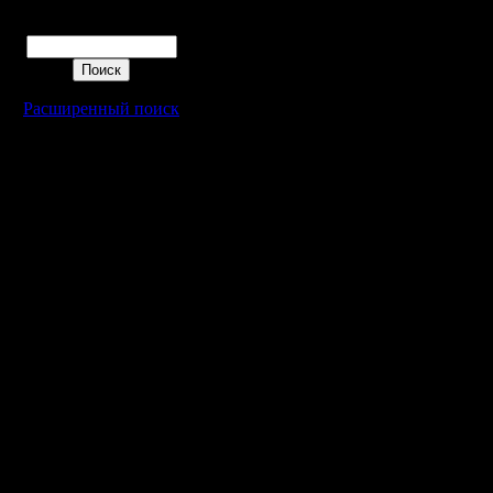
Поиск
Расширенный поиск
Warcraft 2 - скачать бесплатно русскую версию, warcraft 2 серве
- Генерация