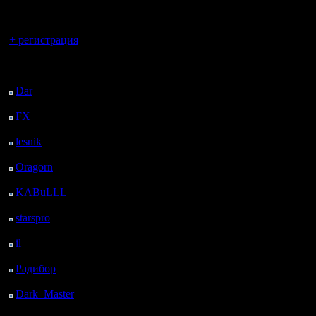
регистрацией
Вы гость здесь.
+ регистрация
Последний
посетитель:
Dar
: 27 Дней 16 ч. 32
м. назад
FX
: 100 Дней 4 м.
назад
lesnik
: 133 Дней 2 ч.
22 м. назад
Oragorn
: 141 Дней 2
ч. 31 м. назад
KABuLLL
: 169 Дней
1 ч. 40 м. назад
starspro
: 193 Дней 13
ч. 14 м. назад
il
: 264 Дней 23 ч. 20
м. назад
Радибор
: 288 Дней 19
ч. 7 м. назад
Dark_Master
: 299
Дней 21 ч. 23 м. назад