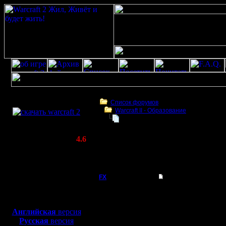
Скачать игру
бесплатно
Список форумов
Warcraft II - Образование
WarCraft 2 COMBAT
Шансы на победу в зависимости о
(Warcraft II BNE 2.02+)
Актуальная версия:
4.6
(февраль 2020)
Шансы на победу в зависимости от точки
Совместимо с
появления
Windows
XP/Vista/7/8/10
FX
Шансы на победу в 
Можно ли подсчитыват
Боевой релиз, ~
40 Мб
появления, отдельно дл
для игры по сети:
Английская
версия
Например игра 2vs2, т
Регистрация:
Русская
версия
15.8.06