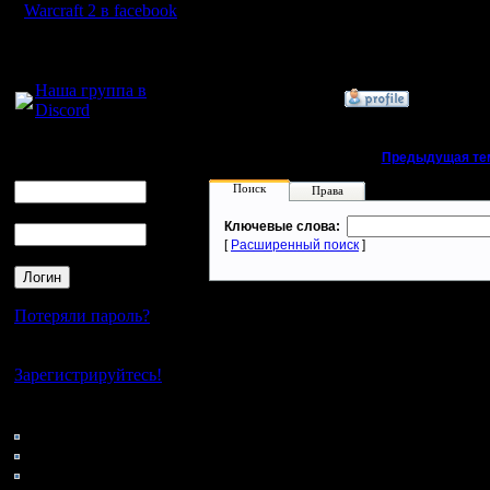
Сообщений: 449
Warcraft 2 в facebook
Откуда:
Махачкала
Для голосового
общения:
Наша группа в
»
19.6.19 12:11
Discord
Логин
«
Предыдущая те
Ник
Поиск
Права
Пароль
Ключевые слова:
[
Расширенный поиск
]
Потеряли пароль?
Нет своего аккаунта?
Зарегистрируйтесь!
Кто на сайте
96: Гости
0: Пользователи
4121: Пользователи с