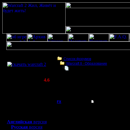
Скачать игру
бесплатно
Список форумов
Warcraft II - Образование
WarCraft 2 COMBAT
Шансы на победу в зависимости о
(Warcraft II BNE 2.02+)
Актуальная версия:
4.6
(февраль 2020)
Шансы на победу в зависимости от точки
Совместимо с
появления
Windows
XP/Vista/7/8/10
FX
Шансы на победу в 
Можно ли подсчитыват
Боевой релиз, ~
40 Мб
появления, отдельно дл
для игры по сети:
Английская
версия
Например игра 2vs2, т
Регистрация:
Русская
версия
15.8.06