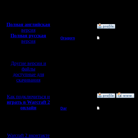
Сообщений: 395
Полная версия, ~
450
Откуда:
Мб
с музыкой и видео:
Полная английская
»
18.6.19 02:44
версия
Полная русская
Oragorn
Re: Шансы на побед
версия
перевод от war2.ru на
Полубог
Я так понимаю, что "п
базе перевода от СПК
зависит от игроков и 
Регистрация:
Другие версии и
14.10.13
файлы
Сообщений: 914
Откуда: Санкт-
доступные для
Петербург
скачивания
»
18.6.19 12:29
Как подключиться и
играть в Warcraft 2
онлайн
Dar
Re: Шансы на побед
Полубог
Лично для меня рожден
застраиваться. Убежат
Мы в социальных
сетях:
Регистрация:
Warcraft 2 вконтакте
21.7.16