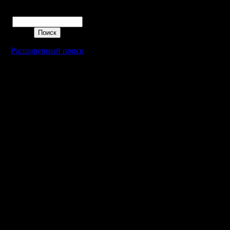
Поиск
Расширенный поиск
Warcraft 2 - скачать бесплатно русскую версию, warcraft 2 серве
- Генерация