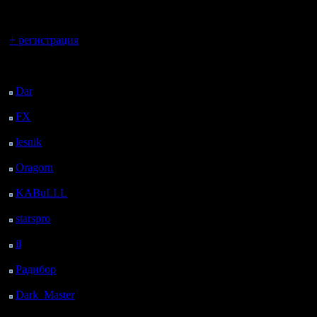
регистрацией
Вы гость здесь.
+ регистрация
Последний
посетитель:
Dar
: 27 Дней 16 ч. 21
м. назад
FX
: 99 Дней 23 ч. 53
м. назад
lesnik
: 133 Дней 2 ч.
11 м. назад
Oragorn
: 141 Дней 2
ч. 20 м. назад
KABuLLL
: 169 Дней
1 ч. 29 м. назад
starspro
: 193 Дней 13
ч. 3 м. назад
il
: 264 Дней 23 ч. 9 м.
назад
Радибор
: 288 Дней 18
ч. 56 м. назад
Dark_Master
: 299
Дней 21 ч. 12 м. назад