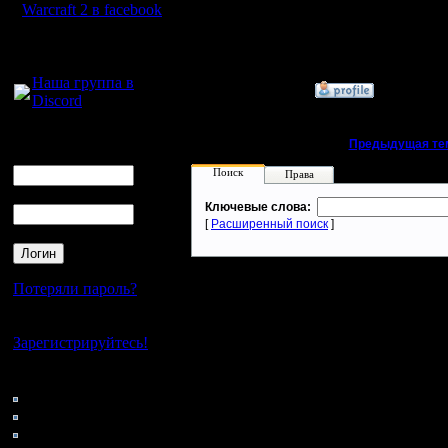
Сообщений: 449
Warcraft 2 в facebook
Откуда:
Махачкала
Для голосового
общения:
Наша группа в
»
19.6.19 12:11
Discord
Логин
«
Предыдущая те
Ник
Поиск
Права
Пароль
Ключевые слова:
[
Расширенный поиск
]
Потеряли пароль?
Нет своего аккаунта?
Зарегистрируйтесь!
Кто на сайте
53: Гости
0: Пользователи
4121: Пользователи с