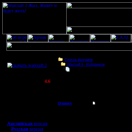
Скачать игру
бесплатно
Список форумов
Warсraft II - Избранное
WarCraft 2 COMBAT
Warcraft 2 музыка на гитаре и д
(Warcraft II BNE 2.02+)
Актуальная версия:
4.6
(февраль 2020)
Warcraft 2 музыка на гитаре и других
Совместимо с
музыкальных инструмента
Windows
XP/Vista/7/8/10
Oragorn
Re: Warcraft 2 музы
Полубог
Кучу такого себе накач
Боевой релиз, ~
40 Мб
для игры по сети:
Английская
версия
Регистрация:
Русская
версия
14.10.13