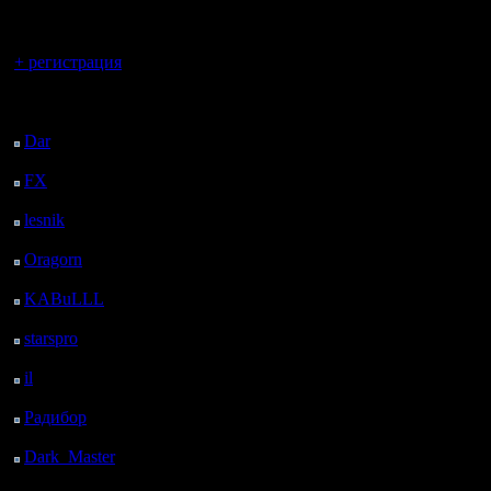
регистрацией
Вы гость здесь.
+ регистрация
Последний
посетитель:
Dar
: 26 Дней 2 ч. 22
м. назад
FX
: 98 Дней 9 ч. 54
м. назад
lesnik
: 131 Дней 12 ч.
12 м. назад
Oragorn
: 139 Дней 12
ч. 21 м. назад
KABuLLL
: 167 Дней
11 ч. 30 м. назад
starspro
: 191 Дней 23
ч. 4 м. назад
il
: 263 Дней 9 ч. 9 м.
назад
Радибор
: 287 Дней 4
ч. 56 м. назад
Dark_Master
: 298
Дней 7 ч. 12 м. назад