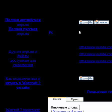
Сообщений: 914
Откуда: Санкт-
Полная версия, ~
450
Петербург
Мб
с музыкой и видео:
Полная английская
»
4.7.19 00:11
версия
Полная русская
FX
Warcraft 2 музыка 
версия
перевод от war2.ru на
Warcraft 2 музыка на
базе перевода от СПК
https://www.youtube.co
Другие версии и
Регистрация:
https://www.youtube.co
файлы
15.8.06
доступные для
Сообщений: 395
https://www.youtube.co
Откуда:
скачивания
Как вам? Что думаете
Как подключиться и
»
3.7.19 23:31
играть в Warcraft 2
онлайн
«
Предыдущая те
Поиск
Права
Мы в социальных
сетях:
Ключевые слова:
Warcraft 2 вконтакте
[
Расширенный поиск
]