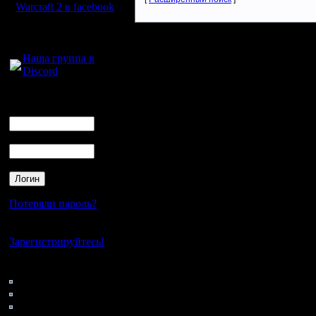
Warcraft 2 в facebook
Для голосового
общения:
Наша группа в
Discord
Логин
Ник
Пароль
Потеряли пароль?
Нет своего аккаунта?
Зарегистрируйтесь!
Кто на сайте
213: Гости
0: Пользователи
4121: Пользователи с