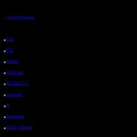
регистрацией
Вы гость здесь.
Игроки иг
+ регистрация
Последний
посетитель:
Обсы доп
Dar
: 26 Дней 7 ч. 34
м. назад
обязуютс
FX
: 98 Дней 15 ч. 6
м. назад
и не лага
lesnik
: 131 Дней 17 ч.
24 м. назад
Oragorn
: 139 Дней 17
Во время
ч. 33 м. назад
KABuLLL
: 167 Дней
использов
16 ч. 42 м. назад
starspro
: 192 Дней 4 ч.
За наруш
16 м. назад
il
: 263 Дней 14 ч. 22
игрок «п
м. назад
Радибор
: 287 Дней 10
техничес
ч. 9 м. назад
За вылет 
Dark_Master
: 298
Дней 12 ч. 25 м. назад