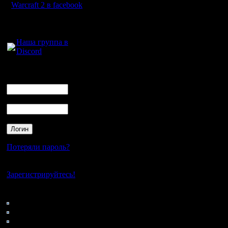
рублей.
Warcraft 2 в facebook
500р за 1
Для голосового
общения:
3е.
Наша группа в
Discord
Если кто-
пожалуйс
Логин
Ник
будет теп
Пароль
Будут ис
производ
Потеряли пароль?
повторяю
Нет своего аккаунта?
турнира. 
Зарегистрируйтесь!
бою, 2я к
Кто на сайте
88: Гости
карта в 3
0: Пользователи
4121: Пользователи с
Карты я р