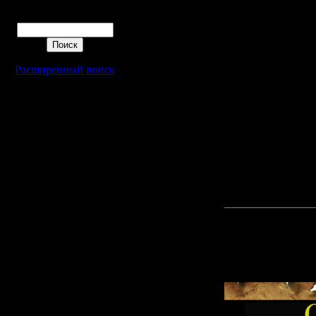
получает
Поиск
Для повы
Расширенный поиск
требуетс
Если у ко
буду рад 
сведению,
воплотить
Прикреп
файл: