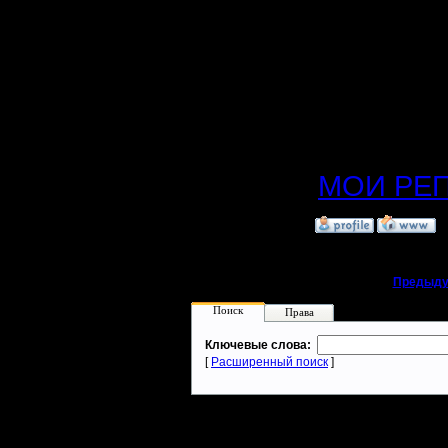
1. fuckluc
2. Chuch
3. Oragor
:) )
МОИ РЕ
»
24.1.20 13:07
«
Предыду
Поиск
Права
Ключевые слова:
[
Расширенный поиск
]