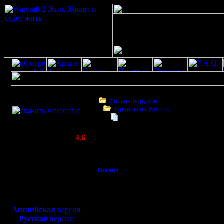
Скачать игру
бесплатно
Список форумов
Турниры на War2.ru
WarCraft 2 COMBAT
Турнир Горлума 23.01.2020
(Warcraft II BNE 2.02+)
Актуальная версия:
4.6
(февраль 2020)
Турнир Горлума 23.01.2020
Совместимо с
Windows
Gorlum
Турнир Горлума 23.01
XP/Vista/7/8/10
Батрак
Всем прив
Боевой релиз, ~
40 Мб
для игры по сети:
турнир 23
Регистрация:
Английская
версия
18.12.19
Русская
версия
21-30, на
Сообщений: 1