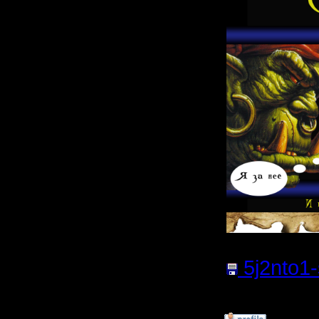
5j2nto1-
1318.22
К
»
16.1.20 22:54