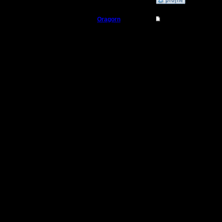
Oragorn
Re: Турнир Горлума 
Полубог
Мало, оч
посты на 
Регистрация:
14.10.13
Сообщений: 914
Откуда: Санкт-
Петербург
Турнир Г
без накла
Из пожел
надо боят
При круго
ЖЕЛАТЕЛЬ
Задача ор
до игроко