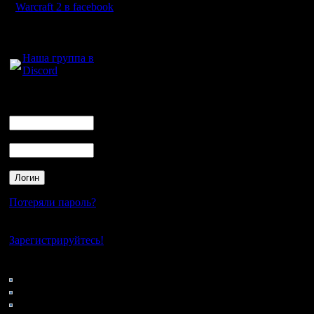
Warcraft 2 в facebook
Для голосового
общения:
Наша группа в
Discord
Логин
Ник
Пароль
Потеряли пароль?
Нет своего аккаунта?
Зарегистрируйтесь!
Кто на сайте
48: Гости
0: Пользователи
4121: Пользователи с