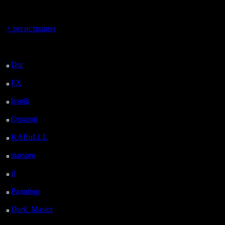
регистрацией
Вы гость здесь.
+ регистрация
Последний
посетитель:
Dar
: 25 Дней 7 ч. 50
м. назад
FX
: 97 Дней 15 ч. 22
м. назад
lesnik
: 130 Дней 17 ч.
40 м. назад
Oragorn
: 138 Дней 17
ч. 49 м. назад
KABuLLL
: 166 Дней
16 ч. 58 м. назад
starspro
: 191 Дней 4 ч.
32 м. назад
il
: 262 Дней 14 ч. 37
м. назад
Радибор
: 286 Дней 10
ч. 24 м. назад
Dark_Master
: 297
Дней 12 ч. 41 м. назад