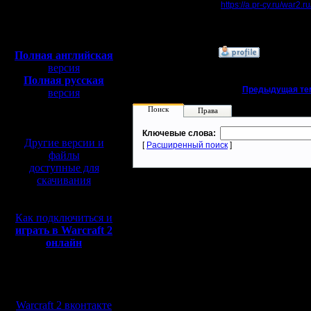
Сообщений: 395
https://a.pr-cy.ru/war2.ru
Откуда:
Полная версия, ~
450
Может админу сайта
il
Мб
с музыкой и видео:
»
19.5.20 05:28
Полная английская
версия
Полная русская
«
Предыдущая те
версия
перевод от war2.ru на
Поиск
Права
базе перевода от СПК
Ключевые слова:
Другие версии и
[
Расширенный поиск
]
файлы
доступные для
скачивания
Как подключиться и
играть в Warcraft 2
онлайн
Мы в социальных
сетях:
Warcraft 2 вконтакте