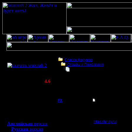
Скачать игру
бесплатно
Список форумов
Отзывы и Пожелания
WarCraft 2 COMBAT
pr-cy.ru war2.ru
(Warcraft II BNE 2.02+)
Актуальная версия:
4.6
(февраль 2020)
pr-cy.ru war2.ru
Совместимо с
Windows
FX
pr-cy.ru war2.ru
XP/Vista/7/8/10
Интересный сервис дл
Боевой релиз, ~
40 Мб
позиций:
для игры по сети:
https://pr-cy.ru/
Английская
версия
Регистрация:
Русская
версия
15.8.06
pr-cy.ru анализ war2.ru