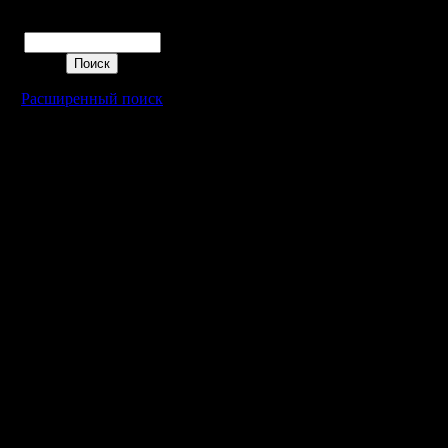
Поиск
Расширенный поиск
Warcraft 2 - скачать бесплатно русскую версию, warcraft 2 серве
- Генерация