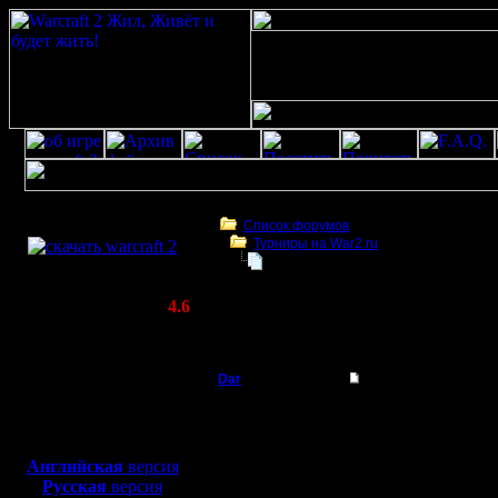
Скачать игру
бесплатно
Список форумов
Турниры на War2.ru
WarCraft 2 COMBAT
Турнир 2с НВТР 19 июня
(Warcraft II BNE 2.02+)
Актуальная версия:
4.6
(февраль 2020)
Турнир 2с НВТР 19 июня
Совместимо с
Windows
Dar
Турнир 2с НВТР 19 
XP/Vista/7/8/10
Полубог
Ежегодны
Боевой релиз, ~
40 Мб
для игры по сети:
НВТР!!!!
Регистрация:
Английская
версия
21.7.16
Русская
версия
Сообщений: 449