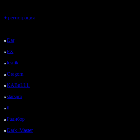
регистрацией
нибудь из
Вы гость здесь.
или /w Ni
+ регистрация
PlayerNam
Последний
посетитель:
данной т
Dar
: 25 Дней 21 ч. 13
м. назад
отписатьс
FX
: 98 Дней 4 ч. 45
м. назад
выбирайт
lesnik
: 131 Дней 7 ч. 3
Спорные 
м. назад
Oragorn
: 139 Дней 7
разбират
ч. 12 м. назад
KABuLLL
: 167 Дней
наличии з
6 ч. 21 м. назад
starspro
: 191 Дней 17
warvideo 
ч. 55 м. назад
il
: 263 Дней 4 ч. 1 м.
противно
назад
Радибор
: 286 Дней 23
назначать
ч. 48 м. назад
из резуль
Dark_Master
: 298
Дней 2 ч. 4 м. назад