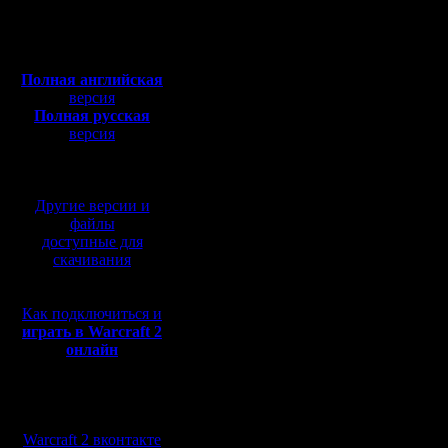
Откуда:
Махачкала
Дата про
Полная версия, ~
450
Мб
2020 года
с музыкой и видео:
Полная английская
Начало ту
версия
Полная русская
МСК.
версия
перевод от war2.ru на
Начало р
базе перевода от СПК
МСК
Другие версии и
файлы
доступные для
Организат
скачивания
содейств
Как подключиться и
русского
играть в Warcraft 2
онлайн
сообществ
СистемаК
Мы в социальных
Формиров
сетях:
Warcraft 2 вконтакте