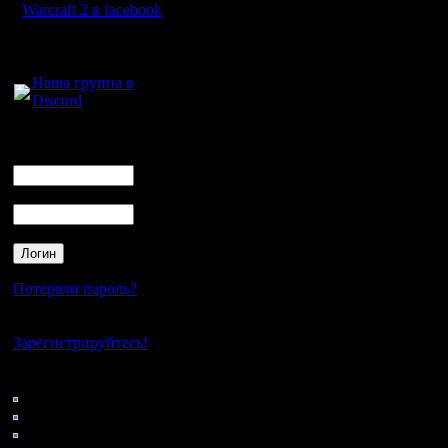
команды 
Warcraft 2 в facebook
обоюдном
Для голосового
общения:
участник
Наша группа в
Discord
составом
день до 
Логин
Ник
сообщить
Пароль
позволит
подготови
Потеряли пароль?
Отчеты и 
Нет своего аккаунта?
лучшими 
Зарегистрируйтесь!
сообщени
Кто на сайте
125: Гости
поражени
0: Пользователи
4121: Пользователи с
личные с