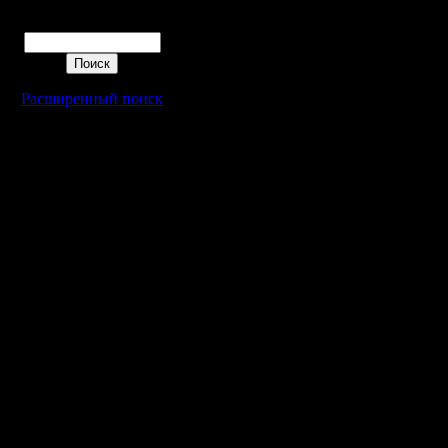
сервера.
Поиск
просьба 
сделать i
Расширенный поиск
Контроль
ускорени
организа
прошу иг
пунктуал
то момен
сыграла т
минут не 
находится
считают 