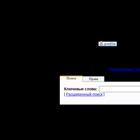
поражени
Смурфы к
допускаю
»
13.6.20 12:25
«
Предыдущая те
Поиск
Права
Ключевые слова:
[
Расширенный поиск
]
Warcraft 2 - скачать бесплатно русскую версию, warcraft 2 серве