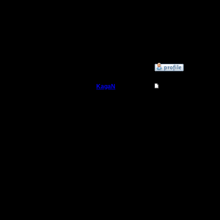
понимани
Кхе-кхе, 
»
7.11.20 21:48
KagaN
Re: Турнир 2v2 на 
Полубог
Вот и пр
репетици
Регистрация:
2.11.16
серьезны
Сообщений: 564
Откуда:
серьезные
что проше
но зато 
Впереди 
Дара" - л