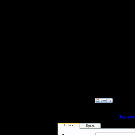
Откуда:
ЕСТЬ КТ
КТО ГУС
этого мо
признать,
прошестви
легендар
marks the
мухры, эт
тотально
»
9.11.20 15:05
«
Предыду
Поиск
Права