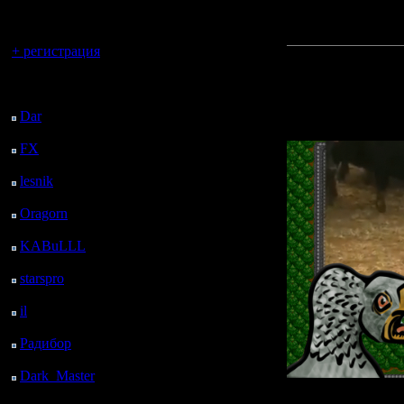
регистрацией
spot.
Вы гость здесь.
+ регистрация
Прикреп
Последний
файл:
посетитель:
Dar
: 26 Дней 3 ч. 1 м.
назад
FX
: 98 Дней 10 ч. 33
м. назад
lesnik
: 131 Дней 12 ч.
51 м. назад
Oragorn
: 139 Дней 13
ч. назад
KABuLLL
: 167 Дней
12 ч. 9 м. назад
starspro
: 191 Дней 23
ч. 43 м. назад
il
: 263 Дней 9 ч. 48 м.
назад
Радибор
: 287 Дней 5
ч. 35 м. назад
Dark_Master
: 298
Дней 7 ч. 52 м. назад