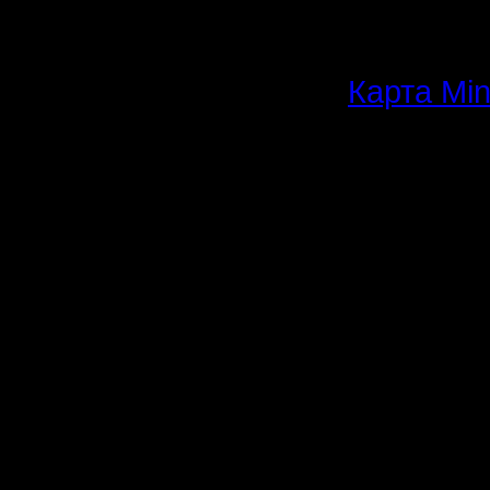
запиленн
турниру 
Карта Min
Система:
БО3, т.е.
Команды:
игроков 
самим ту
1. я и Ру
2.
"Прошу от