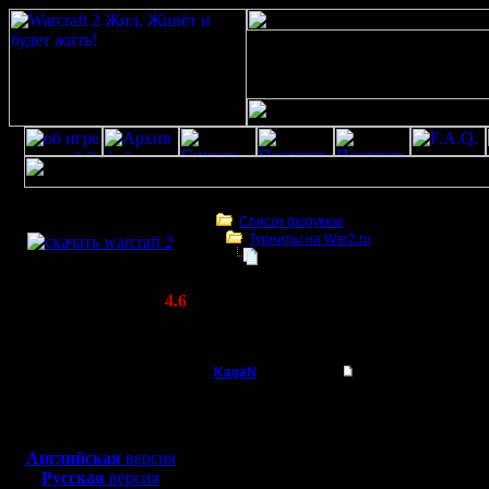
Скачать игру
бесплатно
Список форумов
Турниры на War2.ru
WarCraft 2 COMBAT
Турнир 2v2 на карте Minigolf: "
(Warcraft II BNE 2.02+)
Актуальная версия:
4.6
(февраль 2020)
Турнир 2v2 на карте Minigolf: "MINIGOO
Совместимо с
Windows
KagaN
Турнир 2v2 на карт
XP/Vista/7/8/10
Полубог
⚔ WarCraf
Боевой релиз, ~
40 Мб
для игры по сети:
Регистрация:
Английская
версия
2.11.16
Русская
версия
Турнир 2х
Сообщений: 564