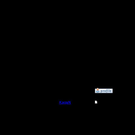
организов
междунар
морских к
Порадова
команд и 
Турнирна
»
9.11.20 15:01
KagaN
Re: Турнир 2v2 на 
Полубог
Ссылочк
Регистрация:
2.11.16
И ДА! Р
Сообщений: 564