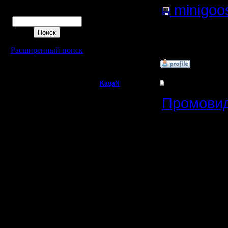
minigoos
Поиск
(Размер 
Нажатий:
Расширенный поиск
»
4.11.20 14:13
KagaN
Re: Турнир 2v2 на 
Полубог
Промови
турниру.
Регистрация:
2.11.16
Сообщений: 564
Откуда:
Пишите, к
в команд
[ Редакти
16:33 ]