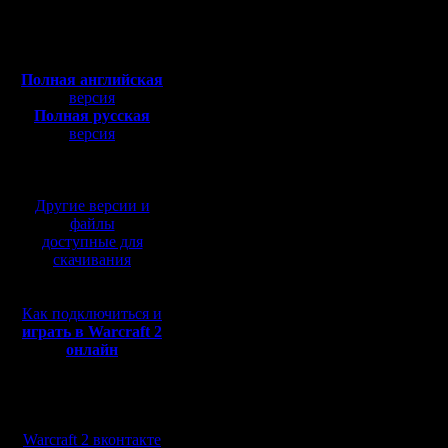
Откуда:
7 ноября 
Полная версия, ~
450
Мб
Стрим, п
с музыкой и видео:
Полная английская
предусмо
версия
Полная русская
версия
перевод от war2.ru на
Историче
базе перевода от СПК
Другие версии и
Начало 
файлы
доступные для
противос
скачивания
было пол
Как подключиться и
ФНВ (Frid
играть в Warcraft 2
онлайн
Эры Дара.
самом Дар
Мы в социальных
вековечны
сетях:
Warcraft 2 вконтакте