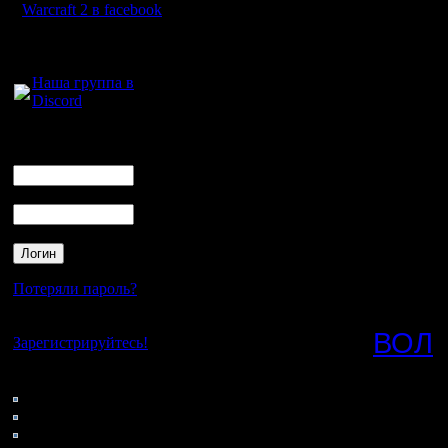
(Алекас) 
Warcraft 2 в facebook
Б-же, Fuc
Для голосового
общения:
Название
Наша группа в
Discord
дано в че
Логин
более ож
Ник
непримир
Пароль
(Сарми, #
(Друид, G
Только бо
Потеряли пароль?
ГУСЬ, а 
Нет своего аккаунта?
них
ВОЛ
,
Зарегистрируйтесь!
Кто на сайте
58: Гости
Та знаме
0: Пользователи
4121: Пользователи с
декабре 2