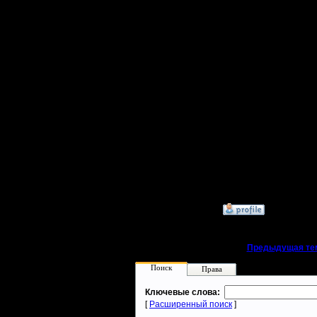
человек 
составляе
для вход
отстоять
Чего не 
классики.
Источник
»
28.8.19 00:26
«
Предыдущая те
Поиск
Права
Ключевые слова:
[
Расширенный поиск
]