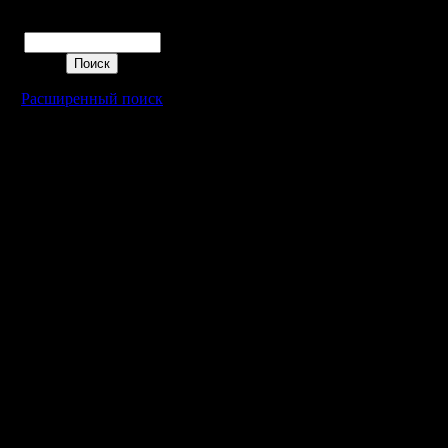
Blizzard 
Поиск
Воодушев
очень за
Расширенный поиск
для нас 
мотивир
Очевидно,
не меньш
возможно
игру в е
облике, к
Warcraft 
терпится
открыть д
опасност