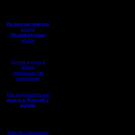
геймеров
Сообщений: 395
Полная версия, ~
450
Откуда:
количеств
Мб
с музыкой и видео:
превысил
Полная английская
версия
27.08.19
Полная русская
isaywhee
версия
перевод от war2.ru на
базе перевода от СПК
23 ноября
Другие версии и
файлы
лет назад
доступные для
скачивания
MMORPG W
Гениальн
Как подключиться и
времени 
играть в Warcraft 2
онлайн
новый ст
жанре. С
Мы в социальных
сетях:
полуночи
Warcraft 2 вконтакте