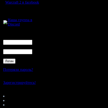
Warcraft 2 в facebook
геймеров
Для голосового
World of 
общения:
самая «В
Наша группа в
Discord
вызывающ
Логин
у геймеро
Ник
Пароль
1Это Дро
вайпать 
Потеряли пароль?
Все подп
Нет своего аккаунта?
Зарегистрируйтесь!
сыграть 
версию с
Кто на сайте
153: Гости
бесплатн
0: Пользователи
4121: Пользователи с