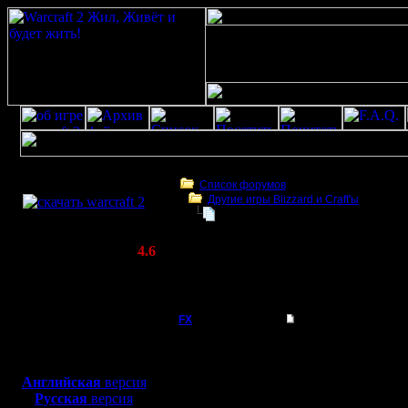
Скачать игру
бесплатно
Список форумов
Другие игры Blizzard и Craft'ы
WarCraft 2 COMBAT
World of Warcraft Classic открыла
(Warcraft II BNE 2.02+)
Актуальная версия:
4.6
(февраль 2020)
World of Warcraft Classic открыла свои дв
Совместимо с
для геймеров. З
Windows
XP/Vista/7/8/10
FX
World of Warcraft C
World of W
Боевой релиз, ~
40 Мб
для игры по сети:
открыла 
Английская
версия
Регистрация:
Русская
версия
15.8.06