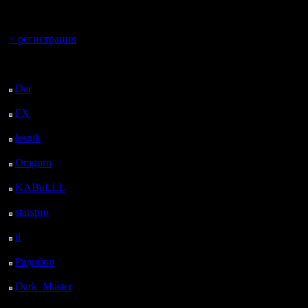
тщательн
регистрацией
такой, ка
Вы гость здесь.
+ регистрация
выхода д
Последний
этом с н
посетитель:
количест
Dar
: 28 Дней 10 ч. 36
м. назад
примерно 
FX
: 100 Дней 18 ч. 8
м. назад
lesnik
: 133 Дней 20 ч.
26 м. назад
«Мы долг
Oragorn
: 141 Дней 20
ч. 35 м. назад
будем оч
KABuLLL
: 169 Дней
19 ч. 44 м. назад
всех наш
starspro
: 194 Дней 7 ч.
старых —
18 м. назад
il
: 265 Дней 17 ч. 23
версии А
м. назад
Радибор
: 289 Дней 13
комменти
ч. 10 м. назад
Dark_Master
: 300
Аллен Бр
Дней 15 ч. 27 м. назад