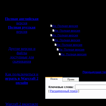
Полная версия, ~
450
Мб
»
30.10.05 16:01
с музыкой и видео:
Полная английская
Ответов
версия
Re: Полная версия
Полная русская
Re: Полная версия
версия
перевод от war2.ru на
Re: Полная версия
базе перевода от СПК
Re: Полная версия
Re: Полная версия
Другие версии и
Re: Полная версия
файлы
Re: Полная версия
доступные для
скачивания
«
Предыдущая те
Как подключиться и
играть в Warcraft 2
Поиск
Права
онлайн
Ключевые слова:
[
Расширенный поиск
]
Мы в социальных
сетях:
Warcraft 2 вконтакте