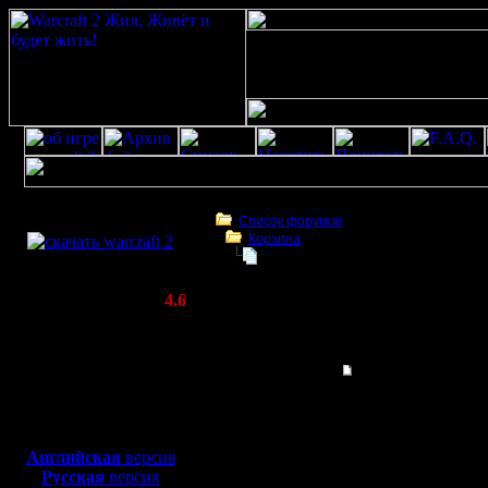
Скачать игру
бесплатно
Список форумов
Корзина
WarCraft 2 COMBAT
Полная версия
(Warcraft II BNE 2.02+)
Актуальная версия:
4.6
(февраль 2020)
Полная версия
Совместимо с
Windows
Гость
Полная версия
XP/Vista/7/8/10
Народ, где можно скач
Боевой релиз, ~
40 Мб
для игры по сети:
Английская
версия
Русская
версия