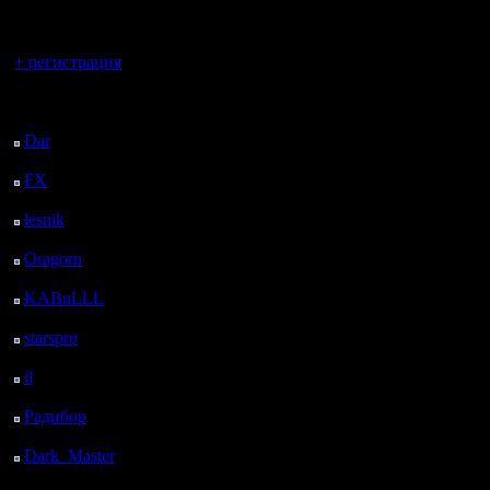
регистрацией
Вы гость здесь.
+ регистрация
Последний
посетитель:
Dar
: 26 Дней 9 ч. 29
м. назад
FX
: 98 Дней 17 ч. 1
м. назад
lesnik
: 131 Дней 19 ч.
18 м. назад
Oragorn
: 139 Дней 19
ч. 28 м. назад
KABuLLL
: 167 Дней
18 ч. 37 м. назад
starspro
: 192 Дней 6 ч.
11 м. назад
il
: 263 Дней 16 ч. 16
м. назад
Радибор
: 287 Дней 12
ч. 3 м. назад
Dark_Master
: 298
Дней 14 ч. 19 м. назад