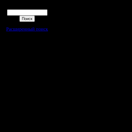
Поиск
Расширенный поиск
Warcraft 2 - скачать бесплатно русскую версию, warcraft 2 серве
- Генерация