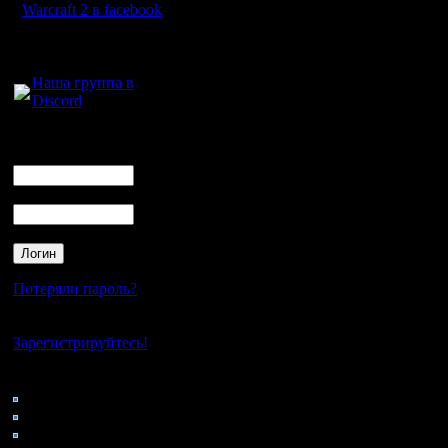
Warcraft 2 в facebook
Для голосового
общения:
Наша группа в
Discord
Логин
Ник
Пароль
Потеряли пароль?
Нет своего аккаунта?
Зарегистрируйтесь!
Кто на сайте
165: Гости
0: Пользователи
4121: Пользователи с