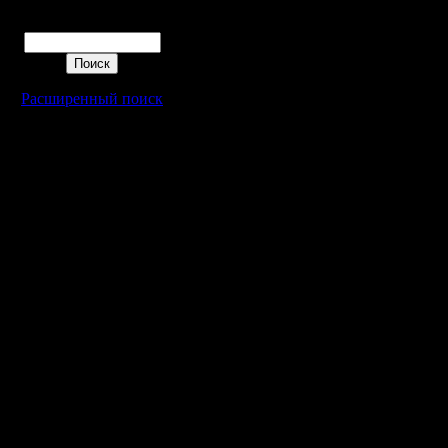
Поиск
Расширенный поиск
Warcraft 2 - скачать бесплатно русскую версию, warcraft 2 серве
- Генерация