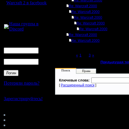
Re: Warcraft 2000
Warcraft 2 в facebook
Re: Warcraft 2000
Re: Warcraft 2000
Для голосового
Re: Warcraft 2000
общения:
Наша группа в
Re: Warcraft 2000
Discord
Re: Warcraft 2000
Re: Warcraft 2000
Логин
Re: Warcraft 2000
Ник
Page 2 of 3
«
1
[2]
3
»
Пароль
«
Предыдущая те
Поиск
Права
Ключевые слова:
Потеряли пароль?
[
Расширенный поиск
]
Нет своего аккаунта?
Зарегистрируйтесь!
Кто на сайте
127: Гости
0: Пользователи
4121: Пользователи с