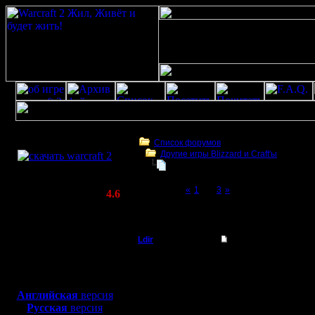
Скачать игру
бесплатно
Список форумов
Другие игры Blizzard и Craft'ы
WarCraft 2 COMBAT
Warcraft 2000
(Warcraft II BNE 2.02+)
Page 2 of 3
«
1
[2]
3
»
Актуальная версия:
4.6
(февраль 2020)
Warcraft 2000
Совместимо с
Windows
Ldir
Warcraft 2000
XP/Vista/7/8/10
Админ
Видел я эту штука. Вр
Боевой релиз, ~
40 Мб
Тока я так не понял м
для игры по сети:
Регистрация:
--
Английская
версия
25.2.05
Warcraft 2 Forever!
Русская
версия
Сообщений: 1017