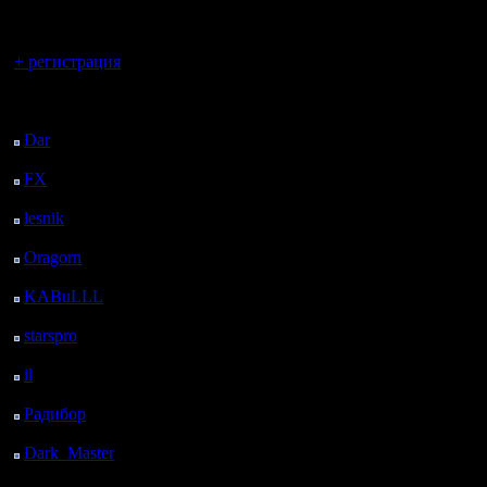
регистрацией
Вы гость здесь.
+ регистрация
Последний
посетитель:
Dar
: 24 Дней 12 ч. 38
м. назад
FX
: 96 Дней 20 ч. 10
м. назад
lesnik
: 129 Дней 22 ч.
28 м. назад
Oragorn
: 137 Дней 22
ч. 37 м. назад
KABuLLL
: 165 Дней
21 ч. 46 м. назад
starspro
: 190 Дней 9 ч.
20 м. назад
il
: 261 Дней 19 ч. 25
м. назад
Радибор
: 285 Дней 15
ч. 12 м. назад
Dark_Master
: 296
Дней 17 ч. 29 м. назад