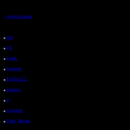
регистрацией
Вы гость здесь.
+ регистрация
Последний
посетитель:
Dar
: 25 Дней 21 ч. 30
м. назад
FX
: 98 Дней 5 ч. 2 м.
назад
lesnik
: 131 Дней 7 ч.
20 м. назад
Oragorn
: 139 Дней 7
ч. 29 м. назад
KABuLLL
: 167 Дней
6 ч. 38 м. назад
starspro
: 191 Дней 18
ч. 12 м. назад
il
: 263 Дней 4 ч. 17 м.
назад
Радибор
: 287 Дней 4
м. назад
Dark_Master
: 298
Дней 2 ч. 21 м. назад