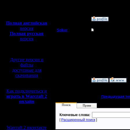
Откуда:
Полная версия, ~
450
Мб
с музыкой и видео:
»
24.4.06 19:31
Полная английская
версия
Solker
Re: Совместно
Полная русская
Полубог
версия
А каким образом они с
перевод от war2.ru на
базе перевода от СПК
Регистрация:
22.2.06
Другие версии и
Сообщений: 395
Откуда:
файлы
доступные для
скачивания
»
24.4.06 23:09
Как подключиться и
играть в Warcraft 2
«
Предыдущая те
онлайн
Поиск
Права
Ключевые слова:
Мы в социальных
[
Расширенный поиск
]
сетях:
Warcraft 2 вконтакте