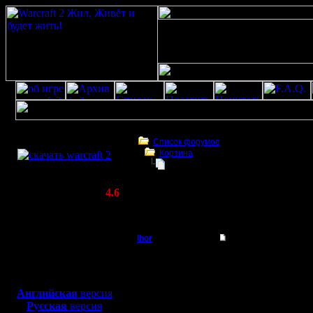
Скачать игру
бесплатно
Список форумов
Корзина
WarCraft 2 COMBAT
Совместно
(Warcraft II BNE 2.02+)
Актуальная версия:
4.6
(февраль 2020)
Совместно
Совместимо с
Windows
Ihor
Совместно
XP/Vista/7/8/10
Батрак
Вот собственно очень 
Боевой релиз, ~
40 Мб
Есть один комп и один
У обоих установлен IP
для игры по сети:
Регистрация:
Можно ли играть в вар2
Английская
версия
20.4.06
Русская
версия
Сообщений: 3