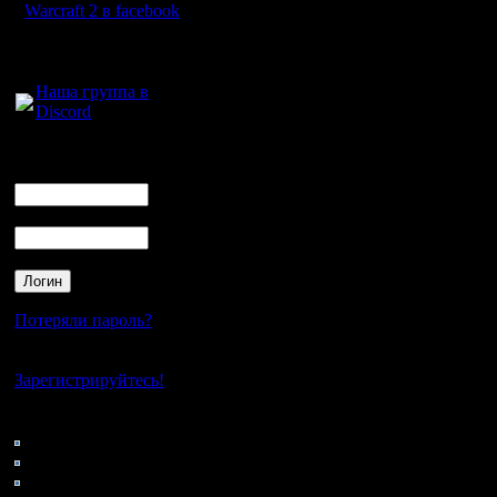
Warcraft 2 в facebook
Для голосового
общения:
Наша группа в
Discord
Логин
Ник
Пароль
Потеряли пароль?
Нет своего аккаунта?
Зарегистрируйтесь!
Кто на сайте
74: Гости
0: Пользователи
4121: Пользователи с