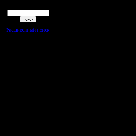
Поиск
Расширенный поиск
Warcraft 2 - скачать бесплатно русскую версию, warcraft 2 серве
- Генерация