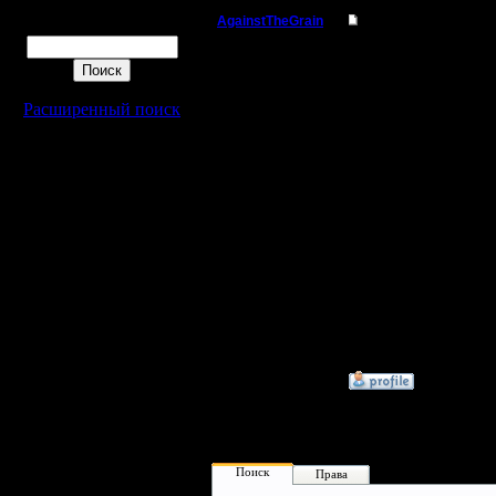
AgainstTheGrain
Re: Середина игры
Поиск
Полубог
И еще -- на момент по
базой оппонента. Это
В противоположной сит
Регистрация:
получения ласта.
Расширенный поиск
9.8.05
Сообщений: 355
Насчт DK -- есть деньг
Откуда: Москва
но и "окольными путям
Леталки -- хорошо, но
подходах к лагерю лиш
И еще насчет разведки
отслеживать развитие
Ну и повторю общее пр
дело плохо, посчитай с
P.S. Solker, где у тебя
--
I'll mantain against the g
»
13.6.06 13:21
Поиск
Права