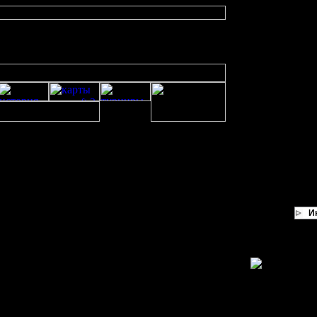
И
йте, да и вообще в интернете почти не обсуждается эта тема
звиваюсь до блуда (любым способом - с грунтов, power, с 2 TH и т.п.)
ная карта со средними шахтами - типа garden of war)
грейд TH на середине, у меня есть 2000-3000 золота, 500-1000 леса, куча пе
аканчивается последний апгрейд. (Или я не прав?)