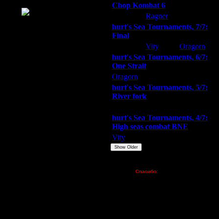
Chop Kombat 6
зывается
hurt
Ragner
Extasey
hurt's Sea Tournaments, 7/7:
Final
Extasey
Vity
Oragorn
hurt's Sea Tournaments, 6/7:
One Strait
Oragorn
ARMilitar
Extasey
. До 2го апргейда у тебя 1 барак,
hurt's Sea Tournaments, 5/7:
River fork
еми кто рядом. 3-4 пеона
я в бой, на мясо, главное чтобы
Extasey
ARMilitar
Doooda
а, то 90% ты должен его убить.
hurt's Sea Tournaments, 4/7:
крываешся магятнями и ТН. Башню
High seas combat BNE
Vity
ARMilitar
None
сить главную базу противника,
Show Older
чился голд на основной базе,
Пожертвования
Спасибо:
FX - $80 (домен)
Zelya - (турниры)
lesnik
Dar - (турниры)
Kagan - (турниры)
удильня строится, или еще лучше