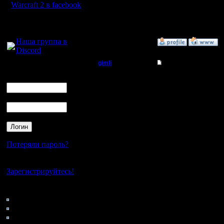
Warcraft 2 в facebook
6. Сколько строить и 
Я так понимаю, расстав
Для голосового
Одним словом, как дал
общения:
Наша группа в
»
10.6.06 22:12
Discord
gimli
Re: Середина игры
Логин
Мастер
Ник
1) Если играешь на 2 Т
еще 2 барака ты долже
Пароль
Регистрация:
2) Маги по вкусу, есл
13.6.05
минимум. Желательно м
Сообщений: 477
маг прокипятил пеонов
Откуда: Moscow
3) Нычки захватывать
кеннон можно поставит
Потеряли пароль?
В принципе если 1-2 а
даже вредно, если она
Нет своего аккаунта?
значит и у врага его не
Зарегистрируйтесь!
4) Леталки строить, ес
Кто на сайте
(они все чувствуют и
113: Гости
Да. Тут работает опыт.
0: Пользователи
5)
4121: Пользователи с
"вариант а)" Врага на