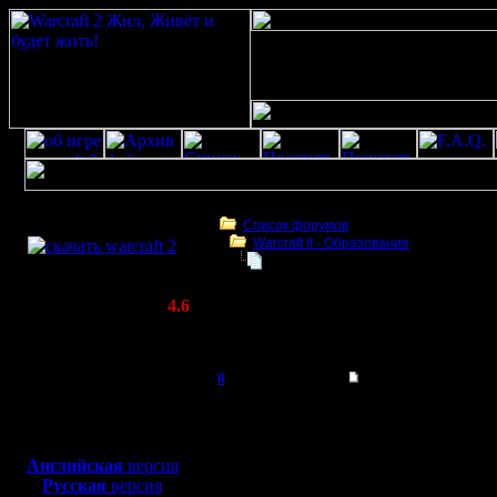
Скачать игру
бесплатно
Список форумов
Warcraft II - Образование
WarCraft 2 COMBAT
Середина игры
(Warcraft II BNE 2.02+)
Актуальная версия:
4.6
(февраль 2020)
Середина игры
Совместимо с
Windows
il
Середина игры
XP/Vista/7/8/10
Добрый Админ
Почему-то здесь на са
Боевой релиз, ~
40 Мб
Итак:
для игры по сети:
Допустим, я успешно ра
Регистрация:
(Имеется в виду назем
Английская
версия
10.5.06
В данный момент: 2 ап
Русская
версия
Сообщений: 2471
2 барака, в кузнице з