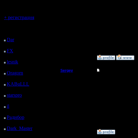
регистрацией
заказан апгрейд до маг
противником, нужно ко
ну и вариант с) = игра 
Вы гость здесь.
+ регистрация
6) с магами сложнее вс
контролирует карту , т
кипятить кипятить.
Последний
посетитель:
Цитата:
Dar
: 25 Дней 18 ч. 44
Одним словом, как даль
м. назад
Одним словом качай, к
FX
: 98 Дней 2 ч. 16
м. назад
»
11.6.06 01:16
lesnik
: 131 Дней 4 ч.
34 м. назад
Sergey
Re: Середина игры
Oragorn
: 139 Дней 4
ч. 43 м. назад
Владыка
Тут надо еще заметить,
KABuLLL
: 167 Дней
сделал девятку - сраз
атаки). Главное это н
3 ч. 52 м. назад
Регистрация:
нападай с магами или
starspro
: 191 Дней 15
19.8.05
ч. 26 м. назад
Сообщений: 167
Защиты нычек отводить
il
: 263 Дней 1 ч. 31 м.
Откуда:
5-6 + пара ДК и девят
это не критично.
назад
Радибор
: 286 Дней 21
Насчет защиты от ДК.
ч. 18 м. назад
Но в любом случае маг
Dark_Master
: 297
»
11.6.06 14:59
Дней 23 ч. 35 м. назад