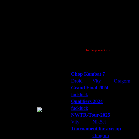
FaT~PiG
Jordan4385
колько пеонов, голда и т.п.). При
гров, и на бараки не хватает?)
Pangster2015
riky
(DK-ни)?
Theboy
XuRnT[z]
ершенно непонятно, как
[TD]Wargasm
backup.war2.ru
Остальные игроки
азывать и где их развешивать? В
Победители турниров
 кильрога (они все чувствуют
Chop Kombat 7
Droid
Vity
Oragorn
Grand Final 2024
если его еще нет). На практике -
fuckluck
Extasey
ARMilitar
Qualifiers 2024
иваются для решительного удара,
fuckluck
ARMilitar
Extasey
актически без потерь
NWTR-Tour-2025
баже блуд, или под Death&Decay
Vity
Nik5et
ARMilitar
Tournament for axecup
ARMilitar
Oragorn
Extasey