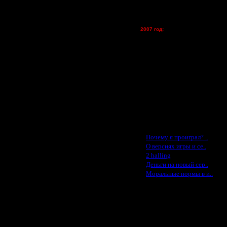
уй. Тут главное не разойтись с
vova1 - (хостинг)
tolsty - (хостинг)
Oragorn - (хостинг)
2007 год:
ятать магятни можно, если враг не
Spbwar - $400
лизости от нычек врага и кипятить,
Jade -$100
MasterKsa - $60
Lisak -$52
Cocka - $50
Konstkl - $50
Ldir - $50
Gadzila - $20
Feature -$10
Последние статьи
 в коем случае не должны копиться,
·
Почему я проиграл? ..
на в первую очередь скорость
·
их нычек у противника нет, то
О версиях игры и се..
·
2 halling
·
Деньги на новый сер..
е надо ставить guard tower. Штук
·
Моральные нормы в и..
адо строить каждый раз заново, но
А лучше сразу обоими способами.
зможных местах прохода ДК.