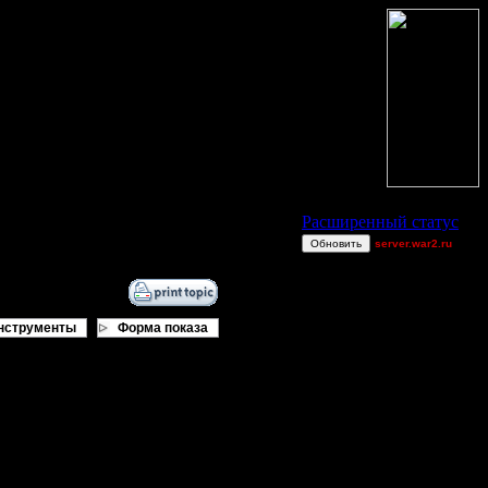
Статус Battle.Net
Расширенный статус
Обновить
server.war2.ru
hsc
Soundgarden
boogiemaster
нструменты
Форма показа
Alterac &
Stormreaver M
XDaVsterX
dannyldd
Остальные игроки
AA.GreenGoblin
онов качают ресурсы, построено 1-
CantSpeak