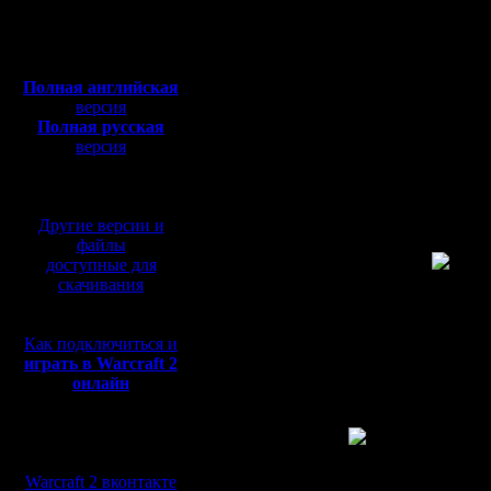
Откуда:
Вопрос: что делать д
Полная версия, ~
450
1. Т.е, я так понимаю,
Мб
этом надо непрерывно 
с музыкой и видео:
Полная английская
2. 2-й апгрейд TH зако
Т.е. в какой момент и 
версия
Полная русская
3. В какой момент луч
версия
Вроде бы, tower проти
перевод от war2.ru на
противостоять враже
базе перевода от СПК
4. Как быть с разведко
Т.е. стоит ли (и в как
Другие версии и
каких случаях вместо 
файлы
Еще я заметил, что пр
интуитивно?
)
доступные для
скачивания
5. Куда девать огров (
У меня получается 3 в
a) Огры стоят на базе 
дают противнику разви
Как подключиться и
играть в Warcraft 2
b) Огры стоят где-то 
онлайн
на практике - ждут пр
c) Огры радостно кида
Мы в социальных
сетях:
Почему-то у меня все 
Warcraft 2 вконтакте