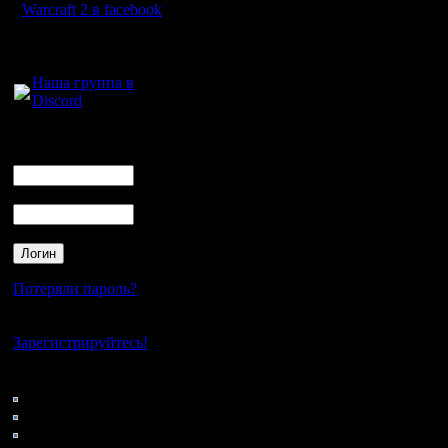
Warcraft 2 в facebook
Для голосового
общения:
Наша группа в
Discord
Логин
Ник
Пароль
Потеряли пароль?
Нет своего аккаунта?
Зарегистрируйтесь!
Кто на сайте
60: Гости
0: Пользователи
4121: Пользователи с