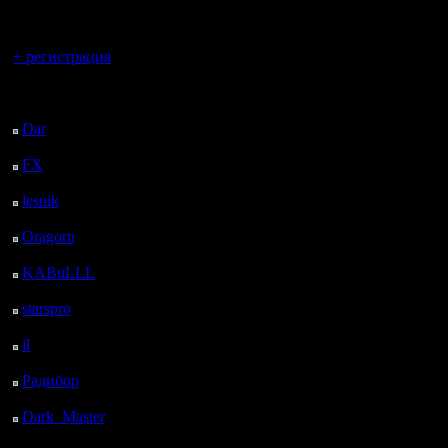
регистрацией
Вы гость здесь.
+ регистрация
Последний
посетитель:
Dar
: 27 Дней 21 ч. 16
м. назад
FX
: 100 Дней 4 ч. 47
м. назад
lesnik
: 133 Дней 7 ч. 5
м. назад
Oragorn
: 141 Дней 7
ч. 15 м. назад
KABuLLL
: 169 Дней
6 ч. 23 м. назад
starspro
: 193 Дней 17
ч. 58 м. назад
il
: 265 Дней 4 ч. 3 м.
назад
Радибор
: 288 Дней 23
ч. 50 м. назад
Dark_Master
: 300
Дней 2 ч. 6 м. назад