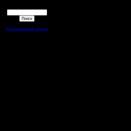
Поиск
Расширенный поиск
Warcraft 2 - скачать бесплатно русскую версию, warcraft 2 серве
- Генерация