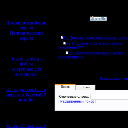
Откуда:
Полная версия, ~
450
Мб
с музыкой и видео:
»
11.6.06 12:14
Полная английская
версия
Ответов
Полная русская
версия
Re: Подскажите где можно скачать обн
перевод от war2.ru на
Re: Подскажите где можно скачать
обновления???
базе перевода от СПК
Re: Подскажите где можно скачать
обновления???
Другие версии и
файлы
доступные для
скачивания
«
Предыдущая те
Поиск
Права
Как подключиться и
играть в Warcraft 2
Ключевые слова:
онлайн
[
Расширенный поиск
]
Мы в социальных
сетях:
Warcraft 2 вконтакте