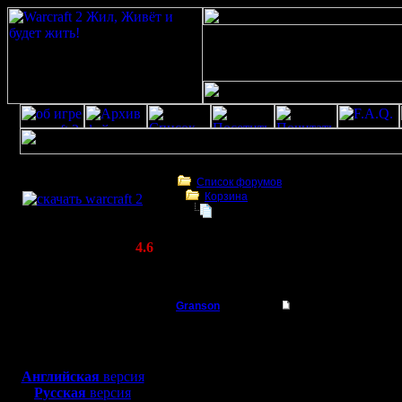
Скачать игру
бесплатно
Список форумов
Корзина
WarCraft 2 COMBAT
Подскажите где можно скачать о
(Warcraft II BNE 2.02+)
Актуальная версия:
4.6
(февраль 2020)
Подскажите где можно скачать обновлен
Совместимо с
Windows
Granson
Подскажите где мож
XP/Vista/7/8/10
Батрак
Я очень хороший игров
Боевой релиз, ~
40 Мб
загрузится автоматиче
загружается...подскаж
для игры по сети:
Регистрация:
поиграть по батлу!!!
Английская
версия
11.6.06
Русская
версия
Сообщений: 2