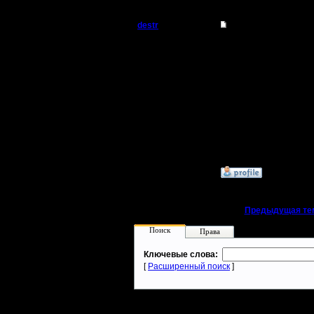
destr
Re: Халявные ключи
Захватчик
Я раньше
Ключи ра
Регистрация:
29.7.10
Сообщений: 64
Откуда: Аутленд
--
warcraft 
»
31.12.11 23:29
«
Предыдущая те
Поиск
Права
Ключевые слова:
[
Расширенный поиск
]