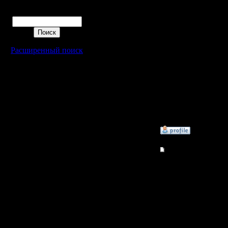
ними воо
Регистрация:
Поиск
28.3.06
Сообщений: 23
Откуда: C-Пб
хотя, во
Расширенный поиск
поменять 
[ Редакти
25.8.06 08
»
25.8.06 12:26
Гость
Re: Халявные ключи
Фсё работ
внимател
CD-KEY C
»
27.8.06 00:08