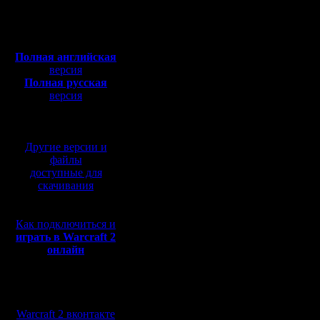
Откуда:
2be7698x
Полная версия, ~
450
Мб
mv2xhrmw
с музыкой и видео:
Полная английская
g29x4jmj4
версия
Полная русская
hxdfd4k2v
версия
перевод от war2.ru на
gt469e7pe
базе перевода от СПК
hv9m6742
Другие версии и
6ekzb2m88
файлы
доступные для
g2n4nwmv
скачивания
j7dk6wmn
Как подключиться и
6PPP668
играть в Warcraft 2
онлайн
6R2M268R
6R4GTFMH
Мы в социальных
6RBWN69
сетях:
Warcraft 2 вконтакте