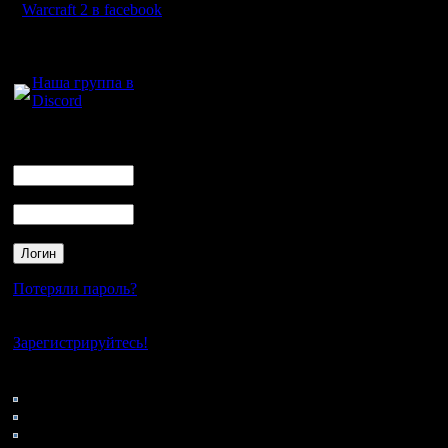
6TR42R98
Warcraft 2 в facebook
6TJ8D6M
Для голосового
общения:
Voided
Наша группа в
Discord
j7t7gg7dp
gvm2f4k8n
Логин
Ник
4jrrb2kxp
Пароль
mwp87fmk
4fvn62m96
hr4trtgdv
Потеряли пароль?
hpt8md6z7
Нет своего аккаунта?
*Voided з
Зарегистрируйтесь!
чаннелах
Кто на сайте
197: Гости
Взамен г
0: Пользователи
4121: Пользователи с
спасибо и