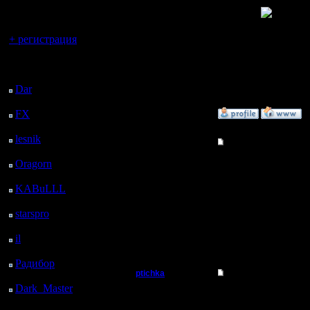
регистрацией
[W]!
Вы гость здесь.
+ регистрация
--
Последний
посетитель:
Do You kn
Dar
: 27 Дней 19 ч. 38
м. назад
FX
: 100 Дней 3 ч. 10
»
23.8.06 19:05
м. назад
lesnik
: 133 Дней 5 ч.
Гость
Re: Халявные ключи
28 м. назад
Oragorn
: 141 Дней 5
Хоть бы 
ч. 37 м. назад
KABuLLL
: 169 Дней
4 ч. 46 м. назад
starspro
: 193 Дней 16
ч. 20 м. назад
il
: 265 Дней 2 ч. 26 м.
»
25.8.06 11:22
назад
Радибор
: 288 Дней 22
ptichka
Re: Халявные ключи
ч. 13 м. назад
Dark_Master
: 300
Пехотинец
не правил
Дней 29 м. назад