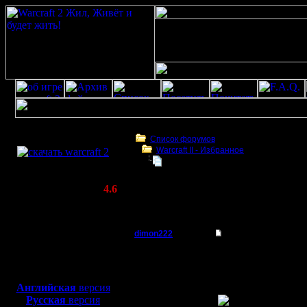
Скачать игру
бесплатно
Список форумов
Warсraft II - Избранное
WarCraft 2 COMBAT
Халявные ключи без чата
(Warcraft II BNE 2.02+)
Актуальная версия:
4.6
(февраль 2020)
Халявные ключи без чата
Совместимо с
Windows
dimon222
Халявные ключи без
XP/Vista/7/8/10
Владыка
Воть! Хва
Боевой релиз, ~
40 Мб
для игры по сети:
спёрли, н
Регистрация:
Английская
версия
11.2.05
Русская
версия
Сообщений: 353