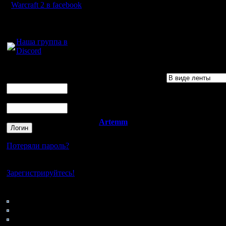
Warcraft 2 в facebook
ключи, все мело
Для голосового
WarCraft2!
общения:
Наша группа в
Discord
Логин
Ник
Пароль
Artemm
Re: Warcraft 2 Bat
Военный
Это очень здорово
Потеряли пароль?
Вождь
Мы в свое время с
поиграть нормально
Нет своего аккаунта?
Зарегистрируйтесь!
Регистрация:
20.6.05
Кто на сайте
Сообщений:
46: Гости
43
0: Пользователи
Откуда:
4121: Пользователи с