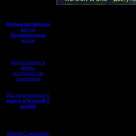
Полная версия, ~
450
Мб
Warcraft2.ru выпускает 
с музыкой и видео:
игры
Warcraft 2 Battle.N
Полная английская
версия
кодовым названием -
Com
Полная русская
Он уникален своим разме
версия
перевод от war2.ru на
оптимален для игры в ло
базе перевода от СПК
battle.net серверах.
Другие версии и
Основной разработчик ре
файлы
доступные для
скачивания
А также добавл
Как подключиться и
карта, Cd-key
играть в Warcraft 2
онлайн
Changer(zzzKOT
Мы в социальных
И наконец доба
сетях:
Warcraft 2 вконтакте