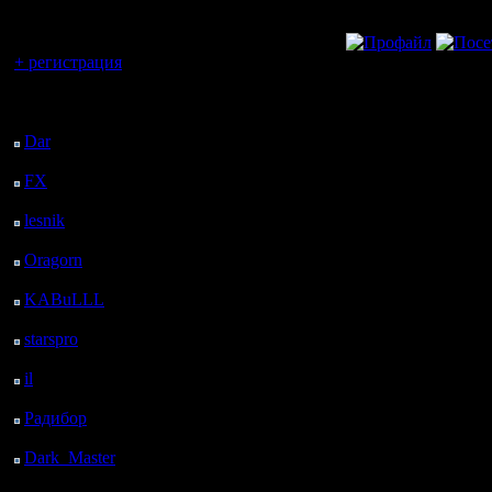
регистрацией
Вы гость здесь.
»
23.6.05 17:40
+ регистрация
Последний
посетитель:
Dar
: 27 Дней 1 ч. 38
м. назад
FX
: 99 Дней 9 ч. 10
м. назад
lesnik
: 132 Дней 11 ч.
28 м. назад
Oragorn
: 140 Дней 11
ч. 37 м. назад
KABuLLL
: 168 Дней
10 ч. 46 м. назад
starspro
: 192 Дней 22
ч. 20 м. назад
il
: 264 Дней 8 ч. 25 м.
назад
Радибор
: 288 Дней 4
ч. 12 м. назад
Dark_Master
: 299
Дней 6 ч. 29 м. назад