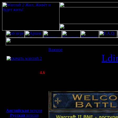
Скачать игру
Важное
: Warcraft 2 Battle.Net Edition 
бесплатно
Отправлено
Ldi
WarCraft 2 COMBAT
19.6.05 02:47 (1
(Warcraft II BNE 2.02+)
Актуальная версия:
4.6
(февраль 2020)
Прочитано)
Совместимо с
Windows
XP/Vista/7/8/10
Боевой релиз, ~
40 Мб
для игры по сети:
Английская
версия
Русская
версия