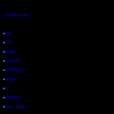
регистрацией
Socket775 <G3
Вы гость здесь.
+ регистрация
CPU Intel Core 
Последний
посетитель:
(2660MHz, Sock
Dar
: 27 Дней 17 ч. 18
м. назад
1333MHz bus, 
FX
: 100 Дней 50 м.
назад
lesnik
: 133 Дней 3 ч. 8
2x DDR2 1Gb (
м. назад
Oragorn
: 141 Дней 3
Hynix $77
ч. 17 м. назад
KABuLLL
: 169 Дней
2 ч. 26 м. назад
HDD 150 Gb SA
starspro
: 193 Дней 14
ч. назад
Digital Raptor
il
: 265 Дней 5 м.
назад
Радибор
: 288 Дней 19
10000rpm 16Mb
ч. 52 м. назад
Dark_Master
: 299
Case Thermalt
Дней 22 ч. 9 м. назад