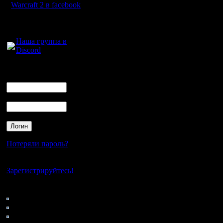
Warcraft 2 в facebook
перехода на новый 
Для голосового
1.Уменьшение лаго
общения:
Наша группа в
(земедлений в игре
Discord
2.Переход на SQL d
Логин
Ник
3.Очистка Ladder р
Пароль
------------------
12.12.2007
Сегодня
денег достаочно. Я
Потеряли пароль?
сервер.
Нет своего аккаунта?
Зарегистрируйтесь!
Вот планируемая к
Кто на сайте
129: Гости
нового сервера:
0: Пользователи
4121: Пользователи с
M/B ASUSTeK P