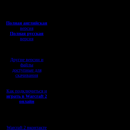
Полная версия, ~
450
Мб
с музыкой и видео:
Последнее время се
Полная английская
версия
не справляясь с п
Полная русская
версия
нагрузками. Он уж
перевод от war2.ru на
базе перевода от СПК
устарел и необход
Другие версии и
нового.
файлы
доступные для
Собственных средс
скачивания
моих друзей (игокр
Как подключиться и
хватает, поэтому 
играть в Warcraft 2
онлайн
собраться всем , кт
может\хочет принят
Мы в социальных
сетях:
Какие будут улучш
Warcraft 2 вконтакте