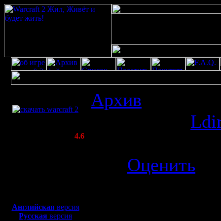
Скачать игру
Архив
: Деньги 
бесплатно
Отправлено
Ldi
WarCraft 2 COMBAT
(Warcraft II BNE 2.02+)
Актуальная версия:
4.6
Прочитано 1807
(февраль 2020)
Совместимо с
(10)
Оценить
.
Windows
XP/Vista/7/8/10
Деньги на новы
Боевой релиз, ~
40 Мб
для игры по сети:
Английская
версия
Русская
версия