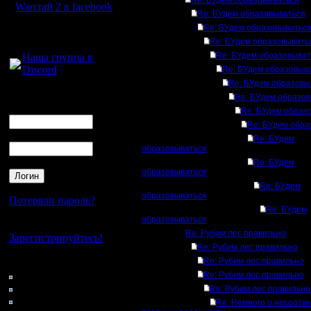
Re: БУдем образовываться
Warcraft 2 в facebook
Re: БУдем образовываться
Re: БУдем образовыватьс
Для голосового
Re: БУдем образовывать
общения:
Re: БУдем образовыват
Наша группа в
Discord
Re: БУдем образовыв
Re: БУдем образовы
Логин
Re: БУдем образо
Ник
Re: БУдем образ
Re: БУдем обра
Пароль
Re: БУдем
образовываться
Re: БУдем
образовываться
Re: БУдем
образовываться
Потеряли пароль?
Re: БУдем
образовываться
Нет своего аккаунта?
Re: Рубим лес правильно
Зарегистрируйтесь!
Re: Рубим лес правильно
Re: Рубим лес правильно
Кто на сайте
143: Гости
Re: Рубим лес правильно
0: Пользователи
Re: Рубим лес правильно
4121: Пользователи с
Re: Немного о несоотв