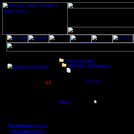
Скачать игру
бесплатно
Список форумов
Warcraft II - Образование
WarCraft 2 COMBAT
БУдем образовываться
(Warcraft II BNE 2.02+)
Page 1 of 5
[1]
2
3
4
5
»
Актуальная версия:
4.6
(февраль 2020)
БУдем образовываться
Совместимо с
Windows
CBuH
Re: БУдем образов
XP/Vista/7/8/10
Админ
Не, криворуко
Боевой релиз, ~
40 Мб
соединить нес
для игры по сети:
Регистрация:
же уменьшить
Английская
версия
9.9.08
Русская
версия
вторым пункто
Сообщений: 491