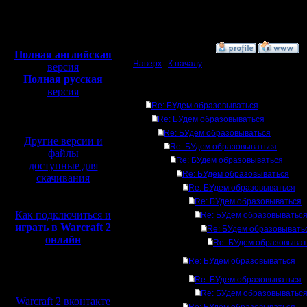
Откуда:
у меня зависа
Полная версия, ~
450
громадных ри
Мб
с музыкой и видео:
»
6.8.10 15:54
Полная английская
Наверх
|
К началу
версия
Полная русская
версия
Ответов
перевод от war2.ru на
Re: БУдем образовываться
базе перевода от СПК
Re: БУдем образовываться
Re: БУдем образовываться
Другие версии и
Re: БУдем образовываться
файлы
Re: БУдем образовываться
доступные для
Re: БУдем образовываться
скачивания
Re: БУдем образовываться
Re: БУдем образовываться
Как подключиться и
Re: БУдем образовыватьс
играть в Warcraft 2
Re: БУдем образовывать
онлайн
Re: БУдем образовыват
Re: БУдем образовываться
Мы в социальных
Re: БУдем образовываться
сетях:
Re: БУдем образовыватьс
Warcraft 2 вконтакте