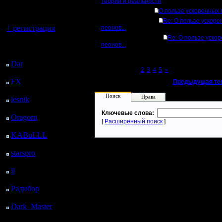
регистрацией
теории и реальности
О пользе ускоренных п
Вы гость здесь.
Re: О пользе ускоре
+ регистрация
пеонов...
Re: О пользе уско
пеонов...
Последний
посетитель:
Dar
: 28 Дней 11 ч. 12
Page 1 of 5
[1]
2
3
4
5
»
м. назад
FX
: 100 Дней 18 ч. 44
«
Предыдущая те
м. назад
Поиск
Права
lesnik
: 133 Дней 21 ч.
2 м. назад
Ключевые слова:
Oragorn
: 141 Дней 21
[
Расширенный поиск
]
ч. 11 м. назад
KABuLLL
: 169 Дней
20 ч. 20 м. назад
starspro
: 194 Дней 7 ч.
54 м. назад
il
: 265 Дней 17 ч. 59
м. назад
Радибор
: 289 Дней 13
ч. 46 м. назад
Dark_Master
: 300
Дней 16 ч. 3 м. назад