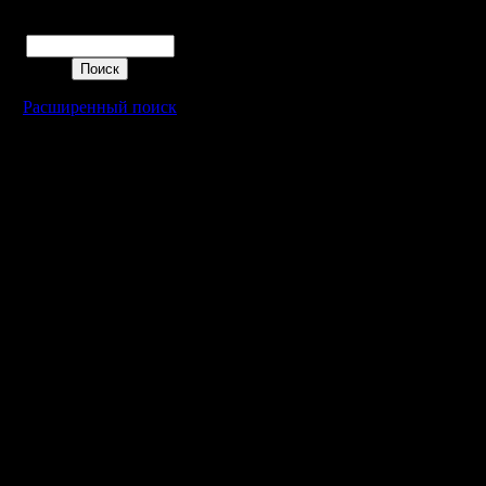
Поиск
Расширенный поиск
Warcraft 2 - скачать бесплатно русскую версию, warcraft 2 серве
- Генерация