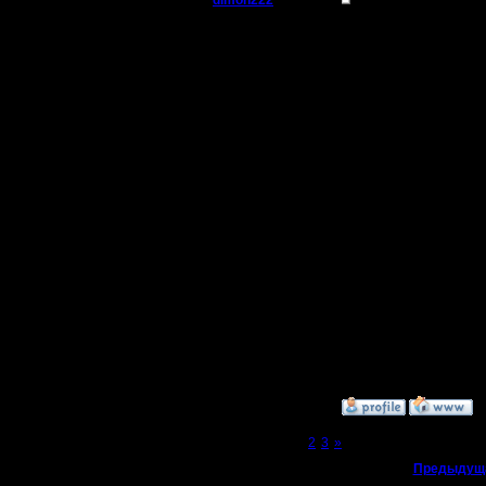
dimon222
Re: Варкрафт II Вос
Владыка
Прошу ме
Но я не с
Регистрация:
11.2.05
Я думал 
Сообщений: 353
Откуда:
кто первы
Еслебы б
обороны+
уровня, я
--
Do You kn
»
19.6.05 16:46
Page 1 of 3
[1]
2
3
»
«
Предыдуща