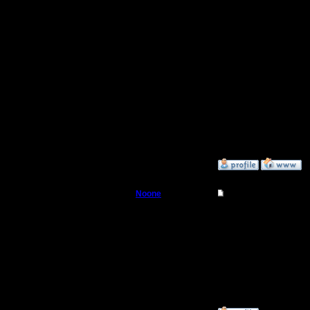
8 6 5 4
Вот так 
of War.
9s это м
9. На эту
а с 8 это
»
18.6.05 12:01
Noone
Re: Варкрафт II Вос
Батрак
Каждую к
:)
Регистрация:
15.6.05
Сообщений: 8
Откуда: