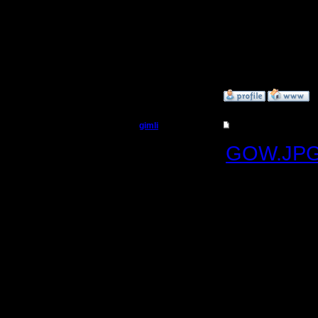
Всем обя
classic G
по карте,
»
17.6.05 11:32
gimli
Re: Варкрафт II Вос
Мастер
GOW.JP
Мини мап
Регистрация:
13.6.05
штука для
Сообщений: 477
Откуда: Moscow
карту.
Во время
проверит
пеоном и
забежать 