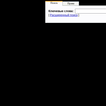
Поиск
Права
Ключевые слова:
[
Расширенный поиск
]
Warcraft 2 - скачать бесплатно русскую версию, warcraft 2 серве
- Генерация