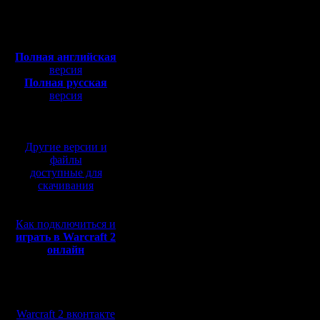
Откуда: Moscow
чтоб инт
Полная версия, ~
450
Мб
собственн
с музыкой и видео:
Полная английская
мировой 
версия
Полная русская
другой мо
версия
перевод от war2.ru на
нужно на 
базе перевода от СПК
Карта са
Другие версии и
повышения
файлы
доступные для
все такти
скачивания
Ну и это
Как подключиться и
всех крутн
играть в Warcraft 2
онлайн
думаю то
К просмо
Мы в социальных
турниров
сетях:
Warcraft 2 вконтакте