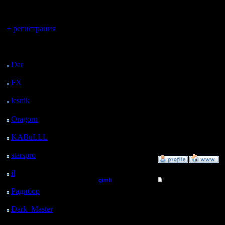
регистрацией
своей иг
Вы гость здесь.
MasterKs
+ регистрация
(в режим
Последний
Диктофон
посетитель:
Dar
: 28 Дней 8 ч. 36
Сразу ст
м. назад
FX
: 100 Дней 16 ч. 7
ты играеш
м. назад
lesnik
: 133 Дней 18 ч.
25 м. назад
Oragorn
: 141 Дней 18
--
ч. 35 м. назад
Warcraft 
KABuLLL
: 169 Дней
17 ч. 43 м. назад
starspro
: 194 Дней 5 ч.
»
16.6.05 17:47
18 м. назад
il
: 265 Дней 15 ч. 23
gimli
Re: Варкрафт II Вос
м. назад
Радибор
: 289 Дней 11
Мастер
Ну чтож.
ч. 10 м. назад
Dark_Master
: 300
неплохо 
Регистрация:
Дней 13 ч. 26 м. назад
13.6.05