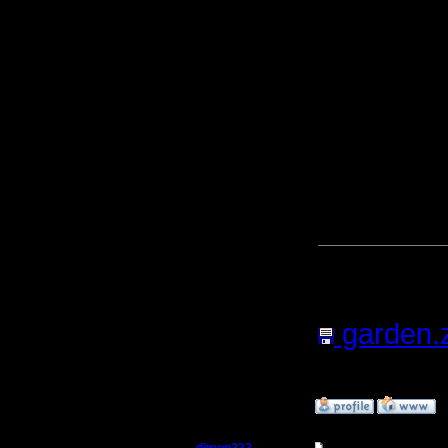
уже есть б
(между п
уже 6, ч
Вот така
смотреть 
InSight д
Прикреп
файл:
garden.
Кб; 1689 
»
19.6.05 15:57