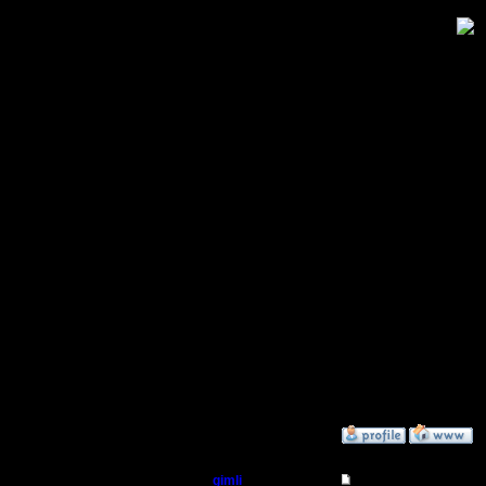
вредна
базу и ра
кучу баше
постройт
внутри ба
Тоже сам
Если игр
стройте б
кузницу, 
кораблей! 
»
19.6.05 01:02
gimli
Re: Варкрафт II Вос