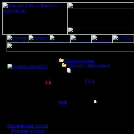
Скачать игру
бесплатно
Список форумов
Warcraft II - Образование
WarCraft 2 COMBAT
Варкрафт II Воспитание :)
(Warcraft II BNE 2.02+)
Page 1 of 3
[1]
2
3
»
Актуальная версия:
4.6
(февраль 2020)
Варкрафт II Воспитание :)
Совместимо с
Windows
gimli
Варкрафт II Воспита
XP/Vista/7/8/10
Мастер
Хочу тему
Боевой релиз, ~
40 Мб
для игры по сети:
игроков м
Регистрация:
Английская
версия
13.6.05
Русская
версия
основной
Сообщений: 477