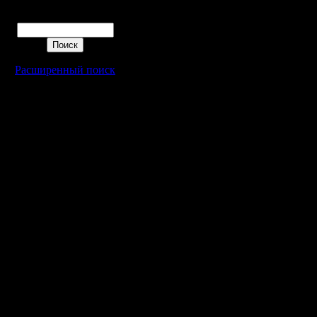
3 .
Сообщений: 477
Поиск
Откуда: Moscow
Sirius и 
:). Не хв
Расширенный поиск
1)Ресурс
2)Аттака 
3)Устройс
баз.
.
N3r играе
проблемы
исключен
.
Для перв
.