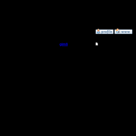
В начале 
поискать
»
18.6.05 11:56
gimli
Re: Варкрафт II Вос
Мастер
Не знаю к
Баттлнете
Регистрация:
13.6.05
привязыв
Сообщений: 477
Откуда: Moscow
11 12 2
9 9s 3