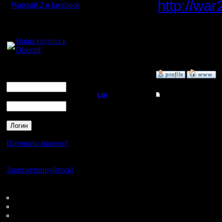
http://war
Warcraft 2 в facebook
Для голосового
общения:
Вот что я
Наша группа в
Discord
сказать!
Логин
»
16.6.05 16:42
Ник
Ldir
Re: Варкрафт II Вос
Пароль
Админ
это точно
смотрел
Регистрация:
25.2.05
Потеряли пароль?
Есть ещё
Сообщений: 1017
Откуда:
Н.Новгород
я использ
Нет своего аккаунта?
Зарегистрируйтесь!
потом ра
Кто на сайте
-------------
182: Гости
0: Пользователи
Я тут да
4121: Пользователи с