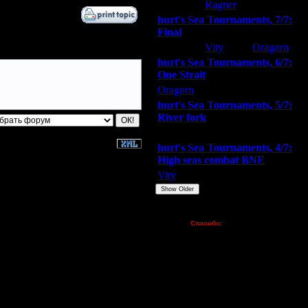
hurt
Ragner
Extasey
hurt's Sea Tournaments, 7/7:
Final
Extasey
Vity
Oragorn
hurt's Sea Tournaments, 6/7:
One Strait
Oragorn
ARMilitar
Extasey
hurt's Sea Tournaments, 5/7:
River fork
Extasey
ARMilitar
Doooda
hurt's Sea Tournaments, 4/7:
High seas combat BNE
Vity
ARMilitar
None
Show Older
Пожертвования
Спасибо:
FX - $80 (домен)
Zelya - (турниры)
lesnik
Dar - (турниры)
Kagan - (турниры)
vova1 - (хостинг)
tolsty - (хостинг)