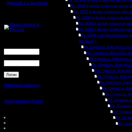
Re: GOW и другие открытые карты и вс
Warcraft 2 в facebook
Re: GOW и другие открытые карты и 
Re: GOW и другие открытые карты и
Для голосового
Re: GOW и другие открытые карты
общения:
Re: GOW и другие открытые карт
Наша группа в
Discord
Re: GOW и другие открытые карт
Re: GOW и другие открытые ка
Логин
Re: монт :)
Ник
Re: Глупость. Или пусть этот
Re: Глупость. Или пусть эт
Пароль
Re: Глупость. Или пусть э
Re: Глупость. Или пусть
Re: Глупость. Или пуст
Re: Глупость. Или пу
Re: Глупость. Или п
Потеряли пароль?
Re: Глупость. Или
Re: Глупость. И
Нет своего аккаунта?
Re: Починка к
Зарегистрируйтесь!
Re: Починка
Кто на сайте
Re: Починк
52: Гости
Re: Почин
0: Пользователи
Re: Поч
4121: Пользователи с