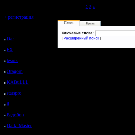
регистрацией
Page 1 of 3
[1]
2
3
»
Вы гость здесь.
+ регистрация
Поиск
Права
Последний
посетитель:
Ключевые слова:
Dar
: 26 Дней 19 ч. 31
[
Расширенный поиск
]
м. назад
FX
: 99 Дней 3 ч. 3 м.
назад
lesnik
: 132 Дней 5 ч.
21 м. назад
Oragorn
: 140 Дней 5
ч. 30 м. назад
KABuLLL
: 168 Дней
4 ч. 39 м. назад
starspro
: 192 Дней 16
ч. 13 м. назад
il
: 264 Дней 2 ч. 18 м.
назад
Радибор
: 287 Дней 22
ч. 5 м. назад
Dark_Master
: 299
Дней 22 м. назад