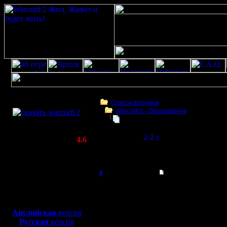
Скачать игру
бесплатно
Список форумов
Warcraft II - Образование
WarCraft 2 COMBAT
починка компа Khadgar'а
(Warcraft II BNE 2.02+)
Page 1 of 3
[1]
2
3
»
Актуальная версия:
4.6
(февраль 2020)
починка компа Khadgar'а
Совместимо с
Windows
il
Re: GOW и другие от
XP/Vista/7/8/10
Добрый Админ
Цитата:
Боевой релиз, ~
40 Мб
Такая фигня с моим ко
для игры по сети:
Регистрация:
Английская
версия
10.5.06
И что, ты пытался как
Русская
версия
Сообщений: 2471