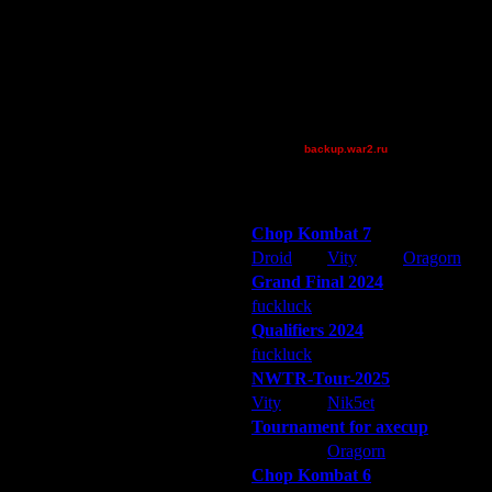
27.9.16 01:25
Pangster2015
27.9.16 14:54
polandbb
27.9.16 17:21
riky
27.9.16 17:26
Theboy
27.9.16 17:56
TheOne
27.9.16 18:03
XuRnT[z]
27.9.16 18:13
backup.war2.ru
27.9.16 18:16
Остальные игроки
27.9.16 18:36
27.9.16 18:55
Победители турниров
27.9.16 19:01
Chop Kombat 7
27.9.16 19:24
Droid
Vity
Oragorn
27.9.16 19:31
Grand Final 2024
29.9.16 18:32
fuckluck
Extasey
ARMilitar
29.9.16 19:02
Qualifiers 2024
29.9.16 19:44
30.9.16 16:16
fuckluck
ARMilitar
Extasey
12.9.17 19:24
NWTR-Tour-2025
12.9.17 22:19
Vity
Nik5et
ARMilitar
12.9.17 22:35
Tournament for axecup
12.9.17 23:20
ARMilitar
Oragorn
Extasey
29.12.17 20:24
Chop Kombat 6