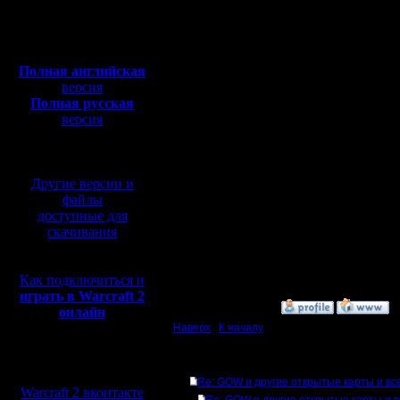
Откуда:
Зависает совсем, в см
виндовсе?
Полная версия, ~
450
Тогда 2 мысли:
Мб
1. температура (как т
с музыкой и видео:
щупаешь радиатор проц
пылесосишь плюс став
Полная английская
2. материнка сдохла. 
версия
Полная русская
В организаторы турнир
версия
Вместо варвида я бы п
перевод от war2.ru на
Ибо качать 100-200Мб 
базе перевода от СПК
настройки этого безоб
Цитата:
Другие версии и
файлы
Так. Файл, видимо сли
доступные для
скачивания
Не надо его СЮДА поме
Большие файлы надо по
просмотреть можно.
Как подключиться и
[ Редактировано il в 26.
играть в Warcraft 2
»
26.9.16 13:29
онлайн
Наверх
|
К началу
Мы в социальных
Ответов
сетях:
Re: GOW и другие открытые карты и все
Warcraft 2 вконтакте