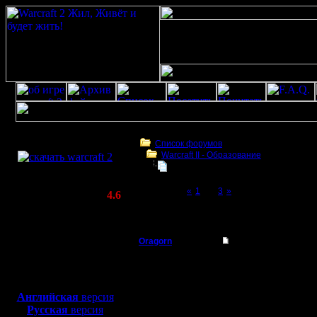
Скачать игру
бесплатно
Список форумов
Warcraft II - Образование
WarCraft 2 COMBAT
починка компа Khadgar'а
(Warcraft II BNE 2.02+)
Page 2 of 3
«
1
[2]
3
»
Актуальная версия:
4.6
(февраль 2020)
починка компа Khadgar'а
Совместимо с
Windows
Oragorn
Re: Глупость. Или п
XP/Vista/7/8/10
Полубог
Цитата:
Боевой релиз, ~
40 Мб
для игры по сети:
Регистрация:
Английская
версия
14.10.13
Русская
версия
А не с те
Сообщений: 914