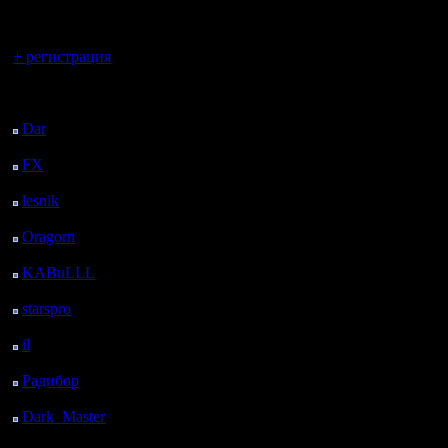
регистрацией
не та фиг
Вы гость здесь.
скриншот
+ регистрация
Последний
посетитель:
Запускал
Dar
: 24 Дней 21 ч. 9
м. назад
администр
FX
: 97 Дней 4 ч. 41
м. назад
эффект.
lesnik
: 130 Дней 6 ч.
Забыл ска
59 м. назад
Oragorn
: 138 Дней 7
открываю
ч. 8 м. назад
KABuLLL
: 166 Дней
(неважно 
6 ч. 17 м. назад
starspro
: 190 Дней 17
срабатыв
ч. 51 м. назад
il
: 262 Дней 3 ч. 56 м.
Думаю, н
назад
Радибор
: 285 Дней 23
ошибок де
ч. 43 м. назад
Потом, к
Dark_Master
: 297
Дней 1 ч. 59 м. назад