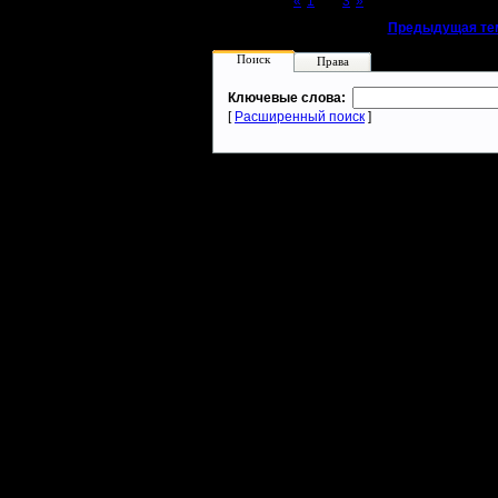
Page 2 of 3
«
1
[2]
3
»
«
Предыдущая те
Поиск
Права
Ключевые слова:
[
Расширенный поиск
]
Warcraft 2 - скачать бесплатно русскую версию, warcraft 2 серве
- Генерация