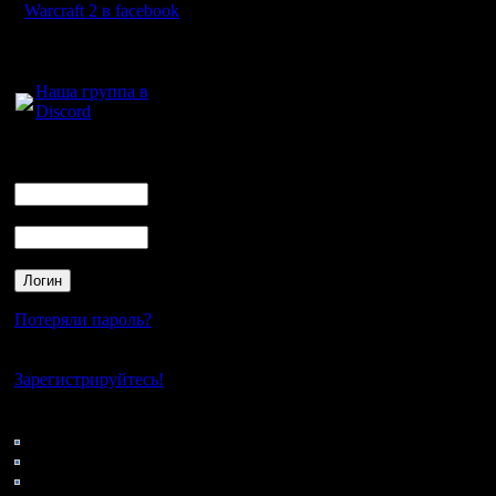
написал "
Warcraft 2 в facebook
что конкр
Для голосового
общения:
лучше фо
Наша группа в
Discord
выше нап
Логин
Ник
Lenovo G 
Пароль
наверное 
Цитата:
Потеряли пароль?
викторию
Нет своего аккаунта?
системе н
Зарегистрируйтесь!
правой кн
Кто на сайте
56: Гости
от имени
0: Пользователи
4121: Пользователи с
тогда ска