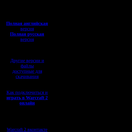
Откуда: Санкт-
Петербург
перегрев
Полная версия, ~
450
Мб
с музыкой и видео:
Полная английская
Нет. Он и
версия
Полная русская
перегрев
версия
перевод от war2.ru на
очищения
базе перевода от СПК
некоторо
Другие версии и
лучше ра
файлы
доступные для
пыли-то б
скачивания
наплакал.
Как подключиться и
Цитата:
играть в Warcraft 2
онлайн
Не, ну т
Мы в социальных
:) типа к
сетях:
Warcraft 2 вконтакте