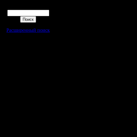
"старт", в
Поиск
также од
и всё...
Расширенный поиск
Короче, к
эта "Викт
Может, и
этим зан
просто п
Всё зано
будет он 
будет сч
Отец гово