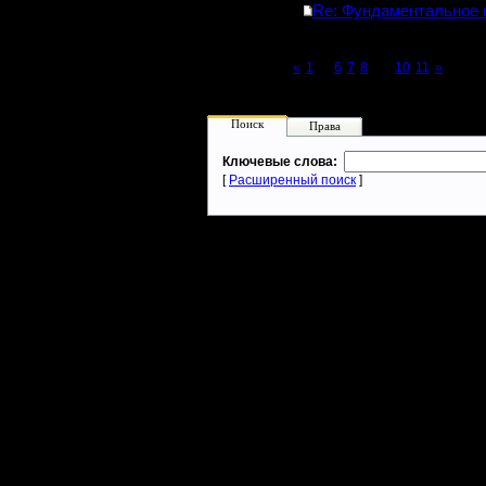
Re: Фундаментальное 
Page 9 of 11
«
1
...
6
7
8
[9]
10
11
»
Поиск
Права
Ключевые слова:
[
Расширенный поиск
]
Warcraft 2 - скачать бесплатно русскую версию, warcraft 2 серве
- Генерация