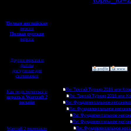
Откуда:
Полная версия, ~
450
Мб
Попробую
с музыкой и видео:
Полная английская
Потому ч
версия
Полная русская
по-разном
версия
перевод от war2.ru на
что стро
базе перевода от СПК
в 2 раза 
Другие версии и
файлы
»
25.12.16 23:45
доступные для
скачивания
Ответов
Re: Третий Турнир 2016 или Ко
Как подключиться и
Re: Третий Турнир 2016 или К
играть в Warcraft 2
онлайн
Re: Фундаментальное непонима
Re: Фундаментальное непоним
Re: Фундаментальное непон
Мы в социальных
Re: Фундаментальное непон
сетях:
Re: Фундаментальное неп
Warcraft 2 вконтакте