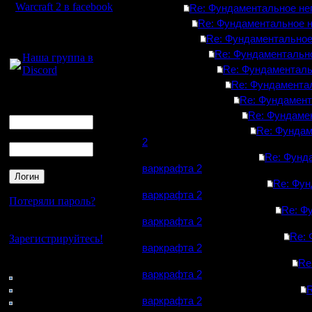
Warcraft 2 в facebook
Re: Фундаментальное не
Re: Фундаментальное 
Для голосового
Re: Фундаментальное
общения:
Re: Фундаментальн
Наша группа в
Discord
Re: Фундаменталь
Re: Фундамента
Логин
Re: Фундамент
Ник
Re: Фундаме
Re: Фундам
Пароль
2
Re: Фунд
варкрафта 2
Re: Фун
варкрафта 2
Потеряли пароль?
Re: Ф
варкрафта 2
Нет своего аккаунта?
Re: 
Зарегистрируйтесь!
варкрафта 2
Кто на сайте
Re
варкрафта 2
86: Гости
0: Пользователи
R
4121: Пользователи с
варкрафта 2