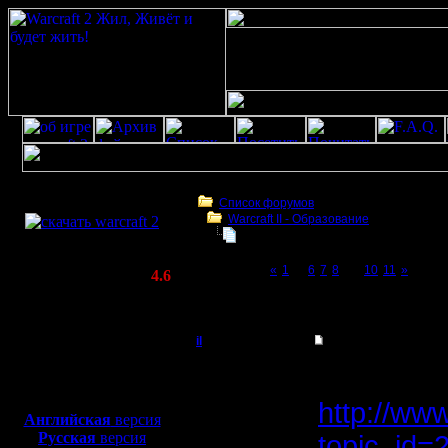
Скачать игру
бесплатно
Список форумов
Warcraft II - Образование
WarCraft 2 COMBAT
Фундаментальное непонимание в
(Warcraft II BNE 2.02+)
Page 9 of 11
«
1
...
6
7
8
[9]
10
11
»
Актуальная версия:
4.6
(февраль 2020)
Фундаментальное непонимание варкрафт
Совместимо с
Windows
il
Фундаментальное н
XP/Vista/7/8/10
Добрый Админ
Скопирую
Боевой релиз, ~
40 Мб
для игры по сети:
http://ww
Регистрация:
Английская
версия
10.5.06
Русская
версия
topic_id
Сообщений: 2471